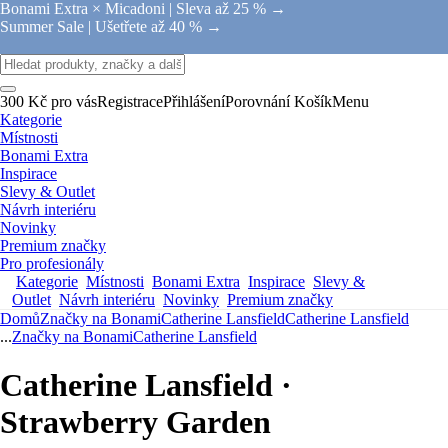
Bonami Extra × Micadoni |
Sleva až 25 % →
Summer Sale |
Ušetřete až 40 % →
300 Kč pro vás
Registrace
Přihlášení
Porovnání
Košík
Menu
Kategorie
Místnosti
Bonami Extra
Inspirace
Slevy & Outlet
Návrh interiéru
Novinky
Premium značky
Pro profesionály
Kategorie
Místnosti
Bonami Extra
Inspirace
Slevy &
Outlet
Návrh interiéru
Novinky
Premium značky
Domů
Značky na Bonami
Catherine Lansfield
Catherine Lansfield
...
Značky na Bonami
Catherine Lansfield
Catherine Lansfield ·
Strawberry Garden