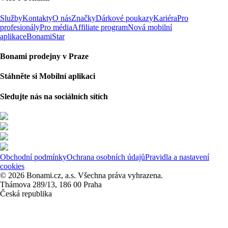
Služby
Kontakty
O nás
Značky
Dárkové poukazy
Kariéra
Pro
profesionály
Pro média
Affiliate program
Nová mobilní
aplikace
BonamiStar
Bonami prodejny v Praze
Stáhněte si Mobilní aplikaci
Sledujte nás na sociálních sítích
Obchodní podmínky
Ochrana osobních údajů
Pravidla a nastavení
cookies
© 2026 Bonami.cz, a.s. Všechna práva vyhrazena.
Thámova 289/13, 186 00 Praha
Česká republika