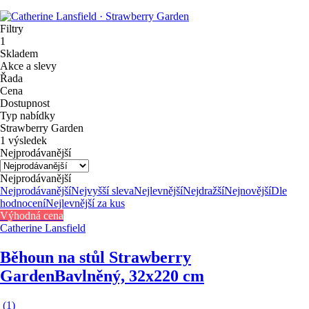
Filtry
1
Skladem
Akce a slevy
Řada
Cena
Dostupnost
Typ nabídky
Strawberry Garden
1 výsledek
Nejprodávanější
Nejprodávanější
Nejprodávanější
Nejvyšší sleva
Nejlevnější
Nejdražší
Nejnovější
Dle
hodnocení
Nejlevnější za kus
Výhodná cena
Catherine Lansfield
Běhoun na stůl Strawberry
Garden
Bavlněný, 32x220 cm
(
1
)