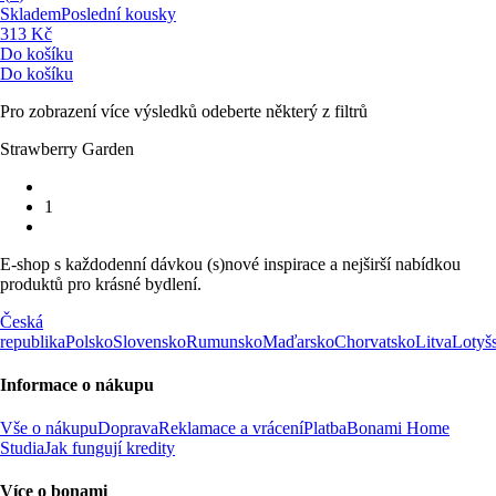
Skladem
Poslední kousky
313 Kč
Do košíku
Do košíku
Pro zobrazení více výsledků odeberte některý z filtrů
Strawberry Garden
1
E-shop s každodenní dávkou (s)nové inspirace a nejširší nabídkou
produktů pro krásné bydlení.
Česká
republika
Polsko
Slovensko
Rumunsko
Maďarsko
Chorvatsko
Litva
Lotyš
Informace o nákupu
Vše o nákupu
Doprava
Reklamace a vrácení
Platba
Bonami Home
Studia
Jak fungují kredity
Více o bonami