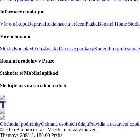
Informace o nákupu
Vše o nákupu
Doprava
Reklamace a vrácení
Platba
Bonami Home Studi
Více o bonami
Služby
Kontakty
O nás
Značky
Dárkové poukazy
Kariéra
Pro profesionál
Bonami prodejny v Praze
Stáhněte si Mobilní aplikaci
Sledujte nás na sociálních sítích
Obchodní podmínky
Ochrana osobních údajů
Pravidla a nastavení cook
© 2026 Bonami.cz, a.s. Všechna práva vyhrazena.
Thámova 289/13, 186 00 Praha