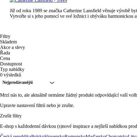
Již od roku 1989 se značka Catherine Lansfield věnuje výrobě byto
Vytvořte si s jeho pomocí ve své ložnici i obýváku harmonickou a
Filtry
Skladem
Akce a slevy
Řada
Cena
Dostupnost
Typ nabídky
0 výsledků
Nejprodávanější
Mrzí nás to, ale aktuálně nemáme žádný produkt odpovídající vaší volb
Upravte nastavení filtrů nebo je zrušte.
Zrušit filtry
E-shop s každodenní dávkou (s)nové inspirace a nejširší nabídkou prod
Česká republika
Polsko
Slovensko
Rumunsko
Maďarsko
Chorvatsko
Litv