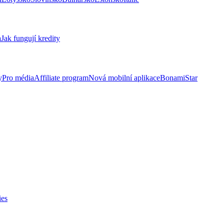
a
Jak fungují kredity
y
Pro média
Affiliate program
Nová mobilní aplikace
BonamiStar
ies