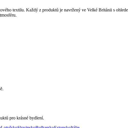
vého textilu. Každý z produktů je navržený ve Velké Británii s ohledem
tmosféru.
ě.
uktů pro krásné bydlení.
a
Lotyšsko
Slovinsko
Bulharsko
Estonsko
Itálie