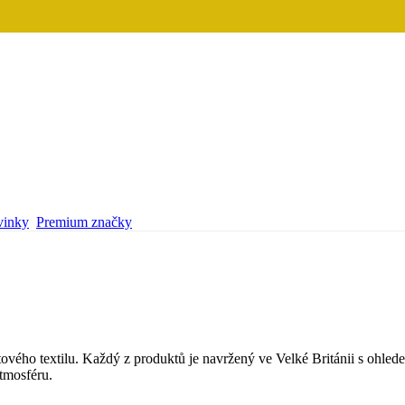
inky
Premium značky
vého textilu. Každý z produktů je navržený ve Velké Británii s ohledem
tmosféru.