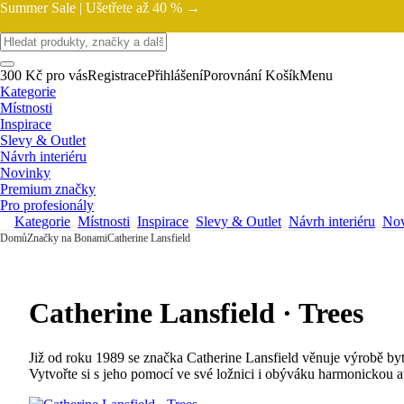
Summer Sale |
Ušetřete až 40 % →
300 Kč pro vás
Registrace
Přihlášení
Porovnání
Košík
Menu
Kategorie
Místnosti
Inspirace
Slevy & Outlet
Návrh interiéru
Novinky
Premium značky
Pro profesionály
Kategorie
Místnosti
Inspirace
Slevy & Outlet
Návrh interiéru
Nov
Domů
Značky na Bonami
Catherine Lansfield
Catherine Lansfield · Trees
Již od roku 1989 se značka Catherine Lansfield věnuje výrobě byto
Vytvořte si s jeho pomocí ve své ložnici i obýváku harmonickou a