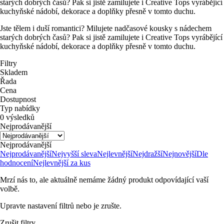
starých dobrých časů? Pak si jistě zamilujete i Creative Tops vyrábějící
kuchyňské nádobí, dekorace a doplňky přesně v tomto duchu.
Jste tělem i duší romantici? Milujete nadčasové kousky s nádechem
starých dobrých časů? Pak si jistě zamilujete i Creative Tops vyrábějící
kuchyňské nádobí, dekorace a doplňky přesně v tomto duchu.
Filtry
Skladem
Řada
Cena
Dostupnost
Typ nabídky
0 výsledků
Nejprodávanější
Nejprodávanější
Nejprodávanější
Nejvyšší sleva
Nejlevnější
Nejdražší
Nejnovější
Dle
hodnocení
Nejlevnější za kus
Mrzí nás to, ale aktuálně nemáme žádný produkt odpovídající vaší
volbě.
Upravte nastavení filtrů nebo je zrušte.
Zrušit filtry