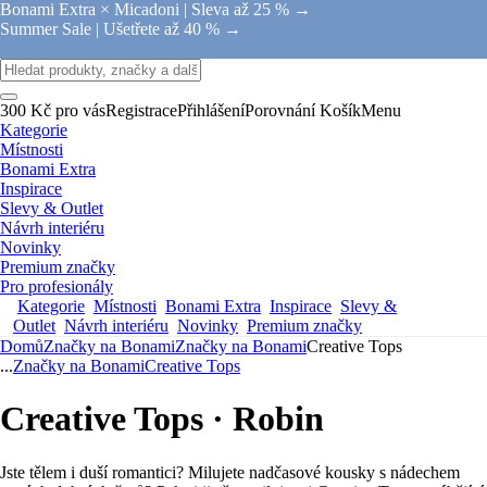
Bonami Extra × Micadoni |
Sleva až 25 % →
Summer Sale |
Ušetřete až 40 % →
300 Kč pro vás
Registrace
Přihlášení
Porovnání
Košík
Menu
Kategorie
Místnosti
Bonami Extra
Inspirace
Slevy & Outlet
Návrh interiéru
Novinky
Premium značky
Pro profesionály
Kategorie
Místnosti
Bonami Extra
Inspirace
Slevy &
Outlet
Návrh interiéru
Novinky
Premium značky
Domů
Značky na Bonami
Značky na Bonami
Creative Tops
...
Značky na Bonami
Creative Tops
Creative Tops · Robin
Jste tělem i duší romantici? Milujete nadčasové kousky s nádechem