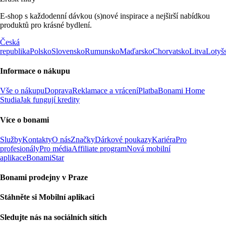
E-shop s každodenní dávkou (s)nové inspirace a nejširší nabídkou
produktů pro krásné bydlení.
Česká
republika
Polsko
Slovensko
Rumunsko
Maďarsko
Chorvatsko
Litva
Lotyš
Informace o nákupu
Vše o nákupu
Doprava
Reklamace a vrácení
Platba
Bonami Home
Studia
Jak fungují kredity
Více o bonami
Služby
Kontakty
O nás
Značky
Dárkové poukazy
Kariéra
Pro
profesionály
Pro média
Affiliate program
Nová mobilní
aplikace
BonamiStar
Bonami prodejny v Praze
Stáhněte si Mobilní aplikaci
Sledujte nás na sociálních sítích