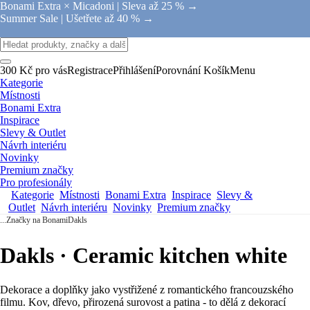
Bonami Extra × Micadoni |
Sleva až 25 % →
Summer Sale |
Ušetřete až 40 % →
300 Kč pro vás
Registrace
Přihlášení
Porovnání
Košík
Menu
Kategorie
Místnosti
Bonami Extra
Inspirace
Slevy & Outlet
Návrh interiéru
Novinky
Premium značky
Pro profesionály
Kategorie
Místnosti
Bonami Extra
Inspirace
Slevy &
Outlet
Návrh interiéru
Novinky
Premium značky
...
Značky na Bonami
Dakls
Dakls · Ceramic kitchen white
Dekorace a doplňky jako vystřižené z romantického francouzského
filmu. Kov, dřevo, přirozená surovost a patina - to dělá z dekorací