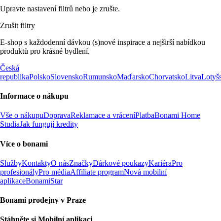
Upravte nastavení filtrů nebo je zrušte.
Zrušit filtry
E-shop s každodenní dávkou (s)nové inspirace a nejširší nabídkou
produktů pro krásné bydlení.
Česká
republika
Polsko
Slovensko
Rumunsko
Maďarsko
Chorvatsko
Litva
Lotyš
Informace o nákupu
Vše o nákupu
Doprava
Reklamace a vrácení
Platba
Bonami Home
Studia
Jak fungují kredity
Více o bonami
Služby
Kontakty
O nás
Značky
Dárkové poukazy
Kariéra
Pro
profesionály
Pro média
Affiliate program
Nová mobilní
aplikace
BonamiStar
Bonami prodejny v Praze
Stáhněte si Mobilní aplikaci