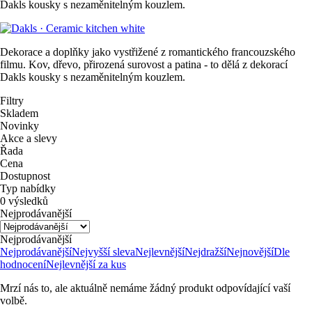
Dakls kousky s nezaměnitelným kouzlem.
Dekorace a doplňky jako vystřižené z romantického francouzského
filmu. Kov, dřevo, přirozená surovost a patina - to dělá z dekorací
Dakls kousky s nezaměnitelným kouzlem.
Filtry
Skladem
Novinky
Akce a slevy
Řada
Cena
Dostupnost
Typ nabídky
0 výsledků
Nejprodávanější
Nejprodávanější
Nejprodávanější
Nejvyšší sleva
Nejlevnější
Nejdražší
Nejnovější
Dle
hodnocení
Nejlevnější za kus
Mrzí nás to, ale aktuálně nemáme žádný produkt odpovídající vaší
volbě.