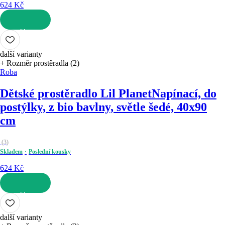
624 Kč
DO KOŠÍKU
další varianty
+ Rozměr prostěradla (2)
Roba
Dětské prostěradlo Lil Planet
Napínací, do
postýlky, z bio bavlny, světle šedé, 40x90
cm
(
3
)
Skladem
Poslední kousky
624 Kč
DO KOŠÍKU
další varianty