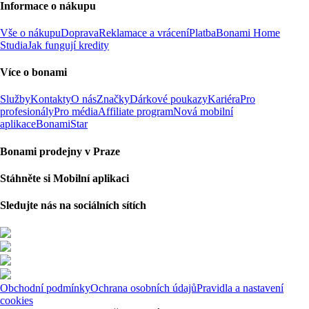
Informace o nákupu
Vše o nákupu
Doprava
Reklamace a vrácení
Platba
Bonami Home
Studia
Jak fungují kredity
Více o bonami
Služby
Kontakty
O nás
Značky
Dárkové poukazy
Kariéra
Pro
profesionály
Pro média
Affiliate program
Nová mobilní
aplikace
BonamiStar
Bonami prodejny v Praze
Stáhněte si Mobilní aplikaci
Sledujte nás na sociálních sítích
Obchodní podmínky
Ochrana osobních údajů
Pravidla a nastavení
cookies