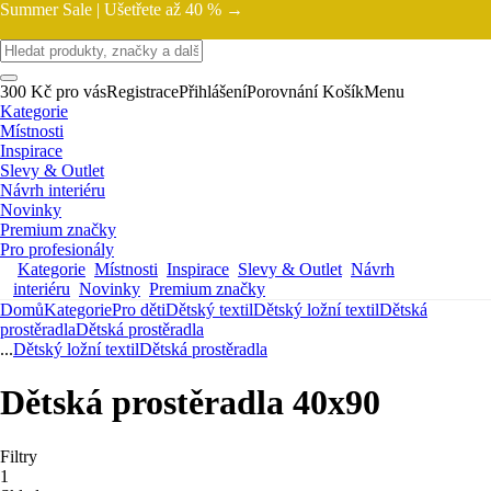
Summer Sale |
Ušetřete až 40 % →
300 Kč pro vás
Registrace
Přihlášení
Porovnání
Košík
Menu
Kategorie
Místnosti
Inspirace
Slevy & Outlet
Návrh interiéru
Novinky
Premium značky
Pro profesionály
Kategorie
Místnosti
Inspirace
Slevy & Outlet
Návrh
interiéru
Novinky
Premium značky
Domů
Kategorie
Pro děti
Dětský textil
Dětský ložní textil
Dětská
prostěradla
Dětská prostěradla
...
Dětský ložní textil
Dětská prostěradla
Dětská prostěradla 40x90
Filtry
1