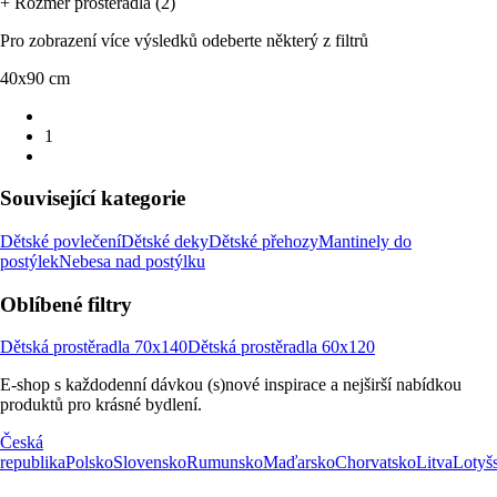
+ Rozměr prostěradla (2)
Pro zobrazení více výsledků odeberte některý z filtrů
40x90 cm
1
Související kategorie
Dětské povlečení
Dětské deky
Dětské přehozy
Mantinely do
postýlek
Nebesa nad postýlku
Oblíbené filtry
Dětská prostěradla 70x140
Dětská prostěradla 60x120
E-shop s každodenní dávkou (s)nové inspirace a nejširší nabídkou
produktů pro krásné bydlení.
Česká
republika
Polsko
Slovensko
Rumunsko
Maďarsko
Chorvatsko
Litva
Lotyš