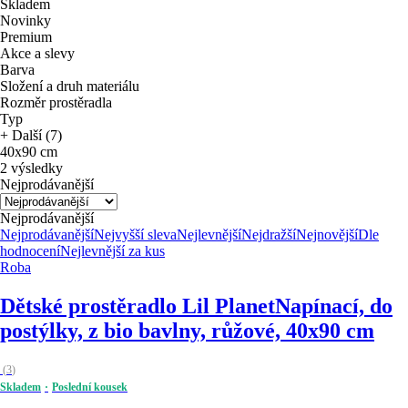
Skladem
Novinky
Premium
Akce a slevy
Barva
Složení a druh materiálu
Rozměr prostěradla
Typ
+ Další (7)
40x90 cm
2 výsledky
Nejprodávanější
Nejprodávanější
Nejprodávanější
Nejvyšší sleva
Nejlevnější
Nejdražší
Nejnovější
Dle
hodnocení
Nejlevnější za kus
Roba
Dětské prostěradlo Lil Planet
Napínací, do
postýlky, z bio bavlny, růžové, 40x90 cm
(
3
)
Skladem
Poslední kousek