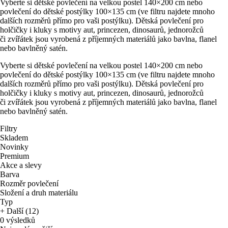
Vyberte si dětské povlečení na velkou postel 140×200 cm nebo
povlečení do dětské postýlky 100×135 cm (ve filtru najdete mnoho
dalších rozměrů přímo pro vaši postýlku). Dětská povlečení pro
holčičky i kluky s motivy aut, princezen, dinosaurů, jednorožců
či zvířátek jsou vyrobená z příjemných materiálů jako bavlna, flanel
nebo bavlněný satén.
Vyberte si dětské povlečení na velkou postel 140×200 cm nebo
povlečení do dětské postýlky 100×135 cm (ve filtru najdete mnoho
dalších rozměrů přímo pro vaši postýlku). Dětská povlečení pro
holčičky i kluky s motivy aut, princezen, dinosaurů, jednorožců
či zvířátek jsou vyrobená z příjemných materiálů jako bavlna, flanel
nebo bavlněný satén.
Filtry
Skladem
Novinky
Premium
Akce a slevy
Barva
Rozměr povlečení
Složení a druh materiálu
Typ
+ Další (12)
0 výsledků