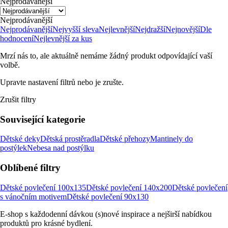
Nejprodávanější
Nejprodávanější
Nejprodávanější
Nejvyšší sleva
Nejlevnější
Nejdražší
Nejnovější
Dle
hodnocení
Nejlevnější za kus
Mrzí nás to, ale aktuálně nemáme žádný produkt odpovídající vaší
volbě.
Upravte nastavení filtrů nebo je zrušte.
Zrušit filtry
Související kategorie
Dětské deky
Dětská prostěradla
Dětské přehozy
Mantinely do
postýlek
Nebesa nad postýlku
Oblíbené filtry
Dětské povlečení 100x135
Dětské povlečení 140x200
Dětské povlečení
s vánočním motivem
Dětské povlečení 90x130
E-shop s každodenní dávkou (s)nové inspirace a nejširší nabídkou
produktů pro krásné bydlení.