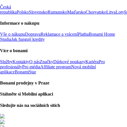
Česká
republika
Polsko
Slovensko
Rumunsko
Maďarsko
Chorvatsko
Litva
Lotyš
Informace o nákupu
Vše o nákupu
Doprava
Reklamace a vrácení
Platba
Bonami Home
Studia
Jak fungují kredity
Více o bonami
Služby
Kontakty
O nás
Značky
Dárkové poukazy
Kariéra
Pro
profesionály
Pro média
Affiliate program
Nová mobilní
aplikace
BonamiStar
Bonami prodejny v Praze
Stáhněte si Mobilní aplikaci
Sledujte nás na sociálních sítích