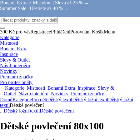
Bonami Extra × Micadoni |
Sleva až 25 % →
Summer Sale |
Ušetřete až 40 % →
300 Kč pro vás
Registrace
Přihlášení
Porovnání
Košík
Menu
Kategorie
Místnosti
Bonami Extra
Inspirace
Slevy & Outlet
Návrh interiéru
Novinky
Premium značky
Pro profesionály
Kategorie
Místnosti
Bonami Extra
Inspirace
Slevy &
Outlet
Návrh interiéru
Novinky
Premium značky
Domů
Kategorie
Pro děti
Dětský textil
Dětský ložní textil
Dětský ložní
textil
Dětské povlečení
...
Dětský ložní textil
Dětské povlečení
Dětské povlečení 80x100