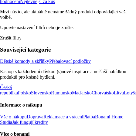
hodnocení
Nejlevnější za kus
Mrzí nás to, ale aktuálně nemáme žádný produkt odpovídající vaší
volbě.
Upravte nastavení filtrů nebo je zrušte.
Zrušit filtry
Související kategorie
Dětské komody a skříňky
Přebalovací podložky
E-shop s každodenní dávkou (s)nové inspirace a nejširší nabídkou
produktů pro krásné bydlení.
Česká
republika
Polsko
Slovensko
Rumunsko
Maďarsko
Chorvatsko
Litva
Lotyš
Informace o nákupu
Vše o nákupu
Doprava
Reklamace a vrácení
Platba
Bonami Home
Studia
Jak fungují kredity
Více o bonami