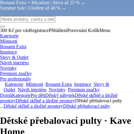
Bonami Extra × Micadoni |
Sleva až 25 % →
Summer Sale |
Ušetřete až 40 % →
300 Kč pro vás
Registrace
Přihlášení
Porovnání
Košík
Menu
Kategorie
Místnosti
Bonami Extra
Inspirace
Slevy & Outlet
Návrh interiéru
Novinky
Premium značky
Pro profesionály
Kategorie
Místnosti
Bonami Extra
Inspirace
Slevy &
Outlet
Návrh interiéru
Novinky
Premium značky
Domů
Kategorie
Pro děti
Dětský nábytek
Dětské skříně a úložné
prostory
Dětské skříně a úložné prostory
Dětské přebalovací pulty
...
Dětské skříně a úložné prostory
Dětské přebalovací pulty
Dětské přebalovací pulty · Kave
Home