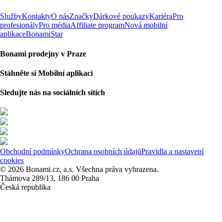
Služby
Kontakty
O nás
Značky
Dárkové poukazy
Kariéra
Pro
profesionály
Pro média
Affiliate program
Nová mobilní
aplikace
BonamiStar
Bonami prodejny v Praze
Stáhněte si Mobilní aplikaci
Sledujte nás na sociálních sítích
Obchodní podmínky
Ochrana osobních údajů
Pravidla a nastavení
cookies
© 2026 Bonami.cz, a.s. Všechna práva vyhrazena.
Thámova 289/13, 186 00 Praha
Česká republika