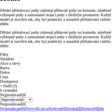
Dětské přebalovací pulty zahrnují přídavné pulty na komodu, nástěnné
výklopné pulty a samostatné stojací pulty s úložným prostorem. Každý
model je navržen tak, aby byl praktický a usnadnil přebalování vašeho
dítěte.
Dětské přebalovací pulty zahrnují přídavné pulty na komodu, nástěnné
výklopné pulty a samostatné stojací pulty s úložným prostorem. Každý
model je navržen tak, aby byl praktický a usnadnil přebalování vašeho
dítěte.
Filtry
Skladem
Akce a slevy
Barva
Dekor
Cena
Dostupnost
+ Další (3)
0 výsledků
Nejprodávanější
Nejprodávanější
Nejprodávanější
Nejvyšší sleva
Nejlevnější
Nejdražší
Nejnovější
Dle