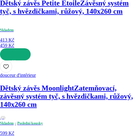
Dětský závěs Petite Etoile
Závěsný systém
tyč, s hvězdičkami, růžový, 140x260 cm
Skladem
413 Kč
459 Kč
DO KOŠÍKU
douceur d'intérieur
Dětský závěs Moonlight
Zatemňovací,
závěsný systém tyč, s hvězdičkami, růžový,
140x260 cm
(
1
)
Skladem
Poslední kousky
599 Kč