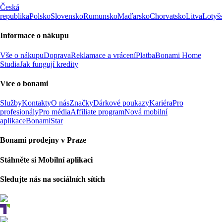
Česká
republika
Polsko
Slovensko
Rumunsko
Maďarsko
Chorvatsko
Litva
Lotyš
Informace o nákupu
Vše o nákupu
Doprava
Reklamace a vrácení
Platba
Bonami Home
Studia
Jak fungují kredity
Více o bonami
Služby
Kontakty
O nás
Značky
Dárkové poukazy
Kariéra
Pro
profesionály
Pro média
Affiliate program
Nová mobilní
aplikace
BonamiStar
Bonami prodejny v Praze
Stáhněte si Mobilní aplikaci
Sledujte nás na sociálních sítích