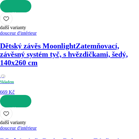
DO KOŠÍKU
další varianty
douceur d'intérieur
Dětský závěs Moonlight
Zatemňovací,
závěsný systém tyč, s hvězdičkami, šedý,
140x260 cm
(
5
)
Skladem
669 Kč
DO KOŠÍKU
další varianty
douceur d'intérieur