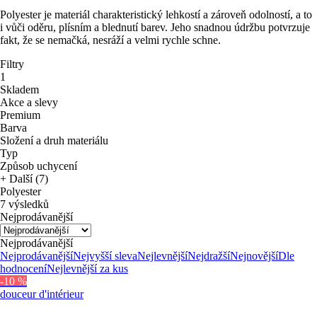
Polyester je materiál charakteristický lehkostí a zároveň odolností, a to
i vůči oděru, plísním a blednutí barev. Jeho snadnou údržbu potvrzuje
fakt, že se nemačká, nesráží a velmi rychle schne.
Filtry
1
Skladem
Akce a slevy
Premium
Barva
Složení a druh materiálu
Typ
Způsob uchycení
+ Další (7)
Polyester
7 výsledků
Nejprodávanější
Nejprodávanější
Nejprodávanější
Nejvyšší sleva
Nejlevnější
Nejdražší
Nejnovější
Dle
hodnocení
Nejlevnější za kus
-10 %
douceur d'intérieur