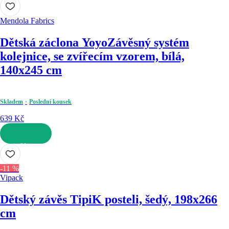
Mendola Fabrics
Dětská záclona Yoyo
Závěsný systém
kolejnice, se zvířecím vzorem, bílá,
140x245 cm
Skladem
Poslední kousek
639 Kč
DO KOŠÍKU
-11 %
Vipack
Dětský závěs Tipi
K posteli, šedý, 198x266
cm