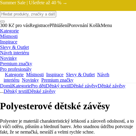
Summer Sale |
Ušetřete až 40 % →
300 Kč pro vás
Registrace
Přihlášení
Porovnání
Košík
Menu
Kategorie
Místnosti
Inspirace
Slevy & Outlet
Návrh interiéru
Novinky
Premium značky
Pro profesionály
Kategorie
Místnosti
Inspirace
Slevy & Outlet
Návrh
interiéru
Novinky
Premium značky
Domů
Kategorie
Pro děti
Dětský textil
Dětské závěsy
Dětské závěsy
...
Dětský textil
Dětské závěsy
Polyesterové dětské závěsy
Polyester je materiál charakteristický lehkostí a zároveň odolností, a to
i vůči oděru, plísním a blednutí barev. Jeho snadnou údržbu potvrzuje
fakt, že se nemačká, nesráží a velmi rychle schne.