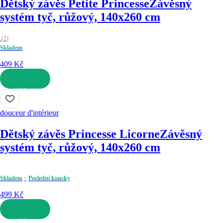
Dětský závěs Petite Princesse
Závěsný
systém tyč, růžový, 140x260 cm
(
7
)
Skladem
409 Kč
DO KOŠÍKU
douceur d'intérieur
Dětský závěs Princesse Licorne
Závěsný
systém tyč, růžový, 140x260 cm
Skladem
Poslední kousky
499 Kč
DO KOŠÍKU