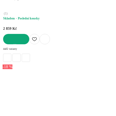
(
1
)
Skladem
Poslední kousky
2 859 Kč
DO KOŠÍKU
další varianty
-18 %