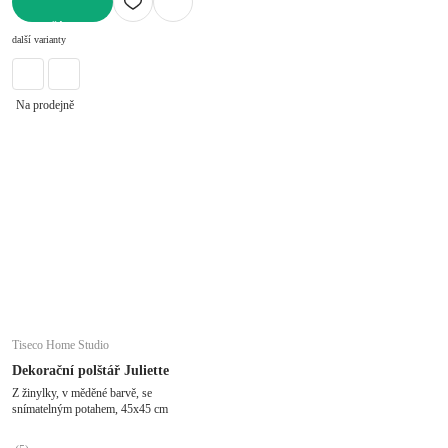
DO KOŠÍKU
další varianty
Na prodejně
Tiseco Home Studio
Dekorační polštář Juliette
Z žinylky, v měděné barvě, se
snímatelným potahem, 45x45 cm