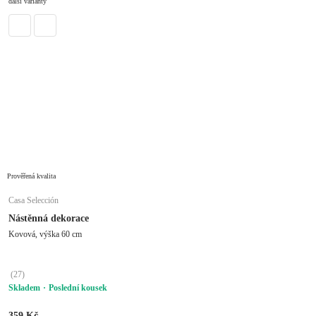
další varianty
Prověřená kvalita
Casa Selección
Nástěnná dekorace
Kovová, výška 60 cm
(
27
)
Skladem
Poslední kousek
359 Kč