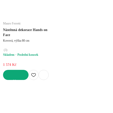
Mauro Ferretti
Nástěnná dekorace Hands on
Face
Kovová, výška 80 cm
(
3
)
Skladem
Poslední kousek
1 574 Kč
DO KOŠÍKU