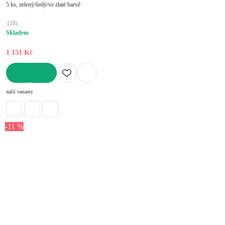
5 ks, zelený/šedý/ve zlaté barvě
(
18
)
Skladem
1 151 Kč
DO KOŠÍKU
další varianty
-11 %