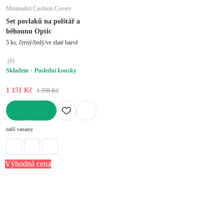
Minimalist Cushion Covers
Set povlaků na polštář a
běhounu Optic
5 ks, černý/šedý/ve zlaté barvě
(
6
)
Skladem
Poslední kousky
1 151 Kč
1 298 Kč
DO KOŠÍKU
další varianty
Výhodná cena