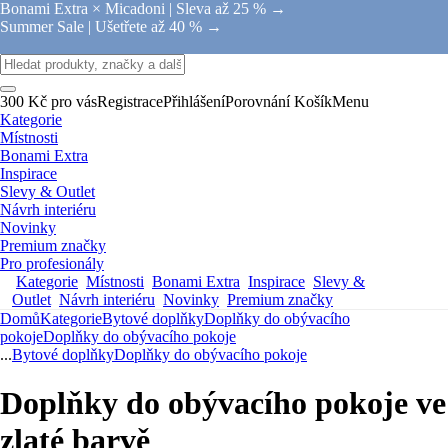
Bonami Extra × Micadoni |
Sleva až 25 % →
Summer Sale |
Ušetřete až 40 % →
300 Kč pro vás
Registrace
Přihlášení
Porovnání
Košík
Menu
Kategorie
Místnosti
Bonami Extra
Inspirace
Slevy & Outlet
Návrh interiéru
Novinky
Premium značky
Pro profesionály
Kategorie
Místnosti
Bonami Extra
Inspirace
Slevy &
Outlet
Návrh interiéru
Novinky
Premium značky
Domů
Kategorie
Bytové doplňky
Doplňky do obývacího
pokoje
Doplňky do obývacího pokoje
...
Bytové doplňky
Doplňky do obývacího pokoje
Doplňky do obývacího pokoje ve
zlaté barvě