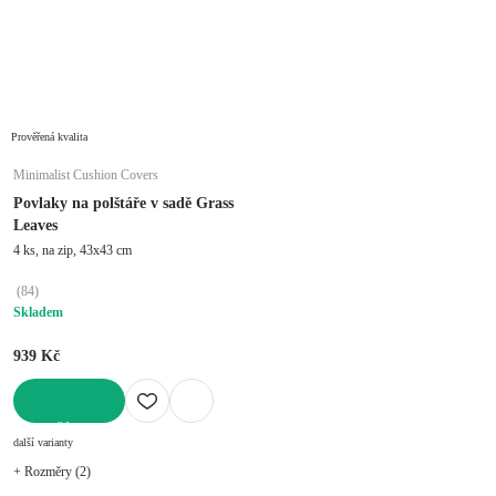
Prověřená kvalita
Minimalist Cushion Covers
Povlaky na polštáře v sadě Grass
Leaves
4 ks, na zip, 43x43 cm
(
84
)
Skladem
939 Kč
DO KOŠÍKU
další varianty
+ Rozměry (2)