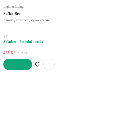
Light & Living
Soška Bee
Kovová, 16x20 cm, výška 7,5 cm
(
2
)
Skladem
Poslední kousky
423 Kč
519 Kč
DO KOŠÍKU