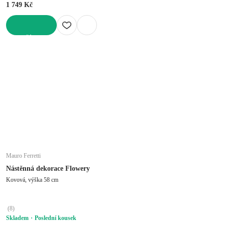
1 749 Kč
DO KOŠÍKU
Mauro Ferretti
Nástěnná dekorace Flowery
Kovová, výška 58 cm
(
8
)
Skladem
Poslední kousek