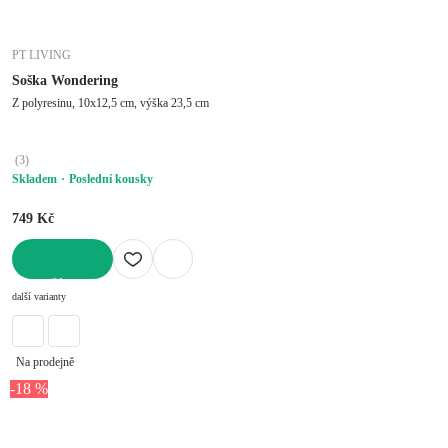
PT LIVING
Soška Wondering
Z polyresinu, 10x12,5 cm, výška 23,5 cm
(
3
)
Skladem
Poslední kousky
749 Kč
DO KOŠÍKU
další varianty
Na prodejně
-18 %