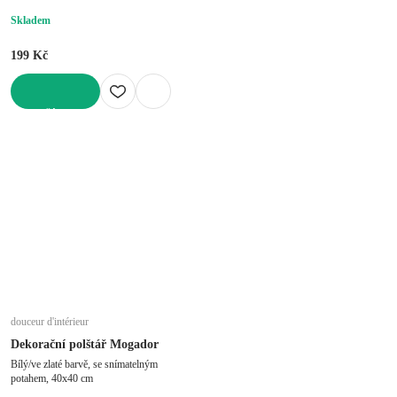
Skladem
199 Kč
DO KOŠÍKU
douceur d'intérieur
Dekorační polštář Mogador
Bílý/ve zlaté barvě, se snímatelným
potahem, 40x40 cm