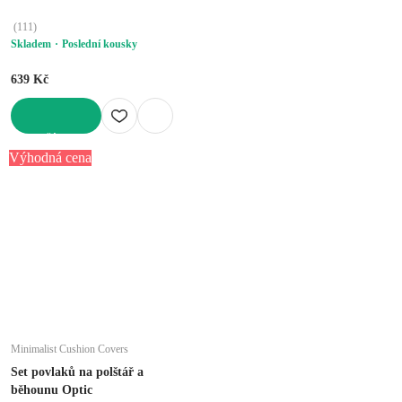
(
111
)
Skladem
Poslední kousky
639 Kč
DO KOŠÍKU
Výhodná cena
Minimalist Cushion Covers
Set povlaků na polštář a
běhounu Optic