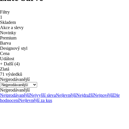
Filtry
1
Skladem
Akce a slevy
Novinky
Premium
Barva
Designový styl
Cena
Událost
+ Další (4)
Zlatá
71 výsledků
Nejprodávanější
Nejprodávanější
Nejprodávanější
Nejvyšší sleva
Nejlevnější
Nejdražší
Nejnovější
Dle
hodnocení
Nejlevnější za kus