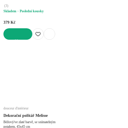
(
3
)
Skladem
Poslední kousky
379 Kč
DO KOŠÍKU
douceur d'intérieur
Dekorační polštář Melisse
Béžový/ve zlaté barvě, se snímatelným
potahem, 45x45 cm