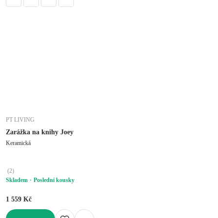
PT LIVING
Zarážka na knihy Joey
Keramická
(
2
)
Skladem
Poslední kousky
1 559 Kč