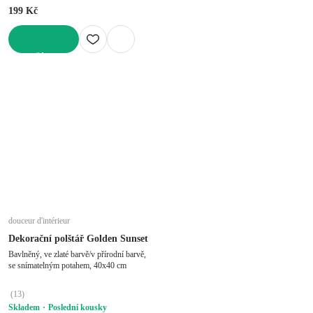
199 Kč
DO KOŠÍKU
douceur d'intérieur
Dekorační polštář Golden Sunset
Bavlněný, ve zlaté barvě/v přírodní barvě,
se snímatelným potahem, 40x40 cm
(
13
)
Skladem
Poslední kousky