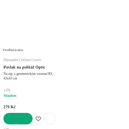
Prověřená kvalita
Minimalist Cushion Covers
Povlak na polštář Optic
Na zip, s geometrickým vzorem/3D,
43x43 cm
(
29
)
Skladem
279 Kč
DO KOŠÍKU