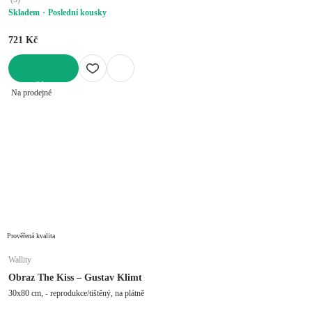
Skladem
Poslední kousky
721 Kč
DO KOŠÍKU
Na prodejně
Prověřená kvalita
Wallity
Obraz The Kiss – Gustav Klimt
30x80 cm, - reprodukce/tištěný, na plátně