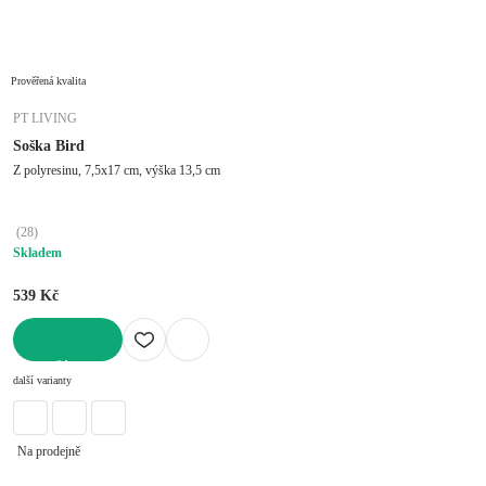
Prověřená kvalita
PT LIVING
Soška Bird
Z polyresinu, 7,5x17 cm, výška 13,5 cm
(
28
)
Skladem
539 Kč
DO KOŠÍKU
další varianty
Na prodejně