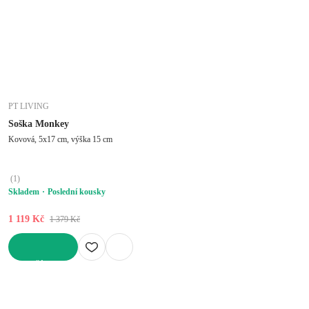
PT LIVING
Soška Monkey
Kovová, 5x17 cm, výška 15 cm
(
1
)
Skladem
Poslední kousky
1 119 Kč
1 379 Kč
DO KOŠÍKU