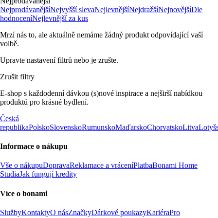
Nejprodávanější
Nejprodávanější
Nejvyšší sleva
Nejlevnější
Nejdražší
Nejnovější
Dle
hodnocení
Nejlevnější za kus
Mrzí nás to, ale aktuálně nemáme žádný produkt odpovídající vaší
volbě.
Upravte nastavení filtrů nebo je zrušte.
Zrušit filtry
E-shop s každodenní dávkou (s)nové inspirace a nejširší nabídkou
produktů pro krásné bydlení.
Česká
republika
Polsko
Slovensko
Rumunsko
Maďarsko
Chorvatsko
Litva
Lotyš
Informace o nákupu
Vše o nákupu
Doprava
Reklamace a vrácení
Platba
Bonami Home
Studia
Jak fungují kredity
Více o bonami
Služby
Kontakty
O nás
Značky
Dárkové poukazy
Kariéra
Pro