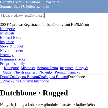
Bonami Extra × Micadoni |
Sleva až 25 % →
Summer Sale |
Ušetřete až 40 % →
300 Kč pro vás
Registrace
Přihlášení
Porovnání
Košík
Menu
Kategorie
Místnosti
Bonami Extra
Inspirace
Slevy & Outlet
Návrh interiéru
Novinky
Premium značky
Pro profesionály
Kategorie
Místnosti
Bonami Extra
Inspirace
Slevy &
Outlet
Návrh interiéru
Novinky
Premium značky
Domů
Značky na Bonami
Značky na Bonami
Dutchbone
...
Značky na Bonami
Dutchbone
Dutchbone · Rugged
Nábytek, lampy a koberce v přírodních barvách z královského