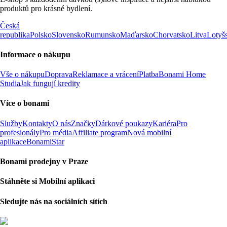
produktů pro krásné bydlení.
Česká
republika
Polsko
Slovensko
Rumunsko
Maďarsko
Chorvatsko
Litva
Lotyš
Informace o nákupu
Vše o nákupu
Doprava
Reklamace a vrácení
Platba
Bonami Home
Studia
Jak fungují kredity
Více o bonami
Služby
Kontakty
O nás
Značky
Dárkové poukazy
Kariéra
Pro
profesionály
Pro média
Affiliate program
Nová mobilní
aplikace
BonamiStar
Bonami prodejny v Praze
Stáhněte si Mobilní aplikaci
Sledujte nás na sociálních sítích