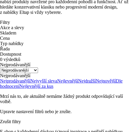
nabízí produkty navržené pro každodenní pohodlí a funkčnost. Ať už
hledáte konzervativní klasiku nebo progresivní moderní design,
z nabídky Eltap si vždy vyberete.
Filtry
Akce a slevy
Skladem
Cena
Typ nabídky
Řada
Dostupnost
0 výsledků
Nejprodávanější
Nejprodávanější
Nejprodávanější
Nejvyšší sleva
Nejlevnější
Nejdražší
Nejnovější
Dle
hodnocení
Nejlevnější za kus
Mrzí nás to, ale aktuálně nemáme žádný produkt odpovídající vaší
volbě.
Upravte nastavení filtrů nebo je zrušte.
Zrušit filtry
E-shop s každodenní dávkou (s)nové inspirace a nejširší nabídkou