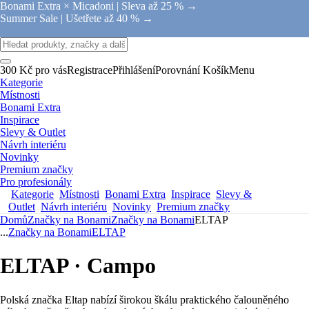
Bonami Extra × Micadoni |
Sleva až 25 % →
Summer Sale |
Ušetřete až 40 % →
300 Kč pro vás
Registrace
Přihlášení
Porovnání
Košík
Menu
Kategorie
Místnosti
Bonami Extra
Inspirace
Slevy & Outlet
Návrh interiéru
Novinky
Premium značky
Pro profesionály
Kategorie
Místnosti
Bonami Extra
Inspirace
Slevy &
Outlet
Návrh interiéru
Novinky
Premium značky
Domů
Značky na Bonami
Značky na Bonami
ELTAP
...
Značky na Bonami
ELTAP
ELTAP · Campo
Polská značka Eltap nabízí širokou škálu praktického čalouněného