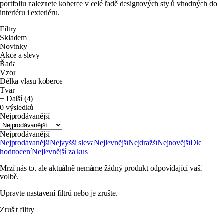
portfoliu naleznete koberce v celé řadě designových stylů vhodných do
interiéru i exteriéru.
Filtry
Skladem
Novinky
Akce a slevy
Řada
Vzor
Délka vlasu koberce
Tvar
+ Další (4)
0 výsledků
Nejprodávanější
Nejprodávanější
Nejprodávanější
Nejvyšší sleva
Nejlevnější
Nejdražší
Nejnovější
Dle
hodnocení
Nejlevnější za kus
Mrzí nás to, ale aktuálně nemáme žádný produkt odpovídající vaší
volbě.
Upravte nastavení filtrů nebo je zrušte.
Zrušit filtry