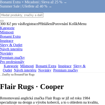
Bonami Extra × Micadoni |
Sleva až 25 % →
Summer Sale |
Ušetřete až 40 % →
300 Kč pro vás
Registrace
Přihlášení
Porovnání
Košík
Menu
Kategorie
Místnosti
Bonami Extra
Inspirace
Slevy & Outlet
Návrh interiéru
Novinky
Premium značky
Pro profesionály
Kategorie
Místnosti
Bonami Extra
Inspirace
Slevy &
Outlet
Návrh interiéru
Novinky
Premium značky
...
Značky na Bonami
Flair Rugs
Flair Rugs · Cooper
Renomovaná anglická značka Flair Rugs se již od roku 1984
specializuje na design a výrobu koberců, a to s ohledem na kvalitu,