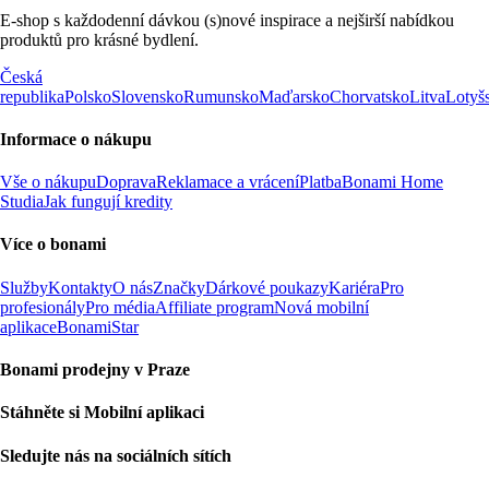
E-shop s každodenní dávkou (s)nové inspirace a nejširší nabídkou
produktů pro krásné bydlení.
Česká
republika
Polsko
Slovensko
Rumunsko
Maďarsko
Chorvatsko
Litva
Lotyš
Informace o nákupu
Vše o nákupu
Doprava
Reklamace a vrácení
Platba
Bonami Home
Studia
Jak fungují kredity
Více o bonami
Služby
Kontakty
O nás
Značky
Dárkové poukazy
Kariéra
Pro
profesionály
Pro média
Affiliate program
Nová mobilní
aplikace
BonamiStar
Bonami prodejny v Praze
Stáhněte si Mobilní aplikaci
Sledujte nás na sociálních sítích