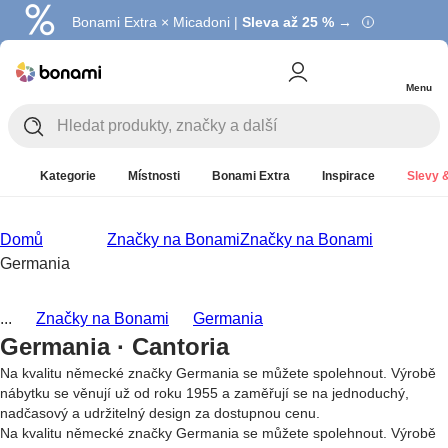
Bonami Extra × Micadoni |
Summer Sale |
Ušetřete až 40 % →
Sleva až 25 % →
Menu
Kategorie
Místnosti
Bonami Extra
Inspirace
Slevy &
Domů
Značky na Bonami
Značky na Bonami
Germania
...
Značky na Bonami
Germania
Germania · Cantoria
Na kvalitu německé značky Germania se můžete spolehnout. Výrobě
nábytku se věnují už od roku 1955 a zaměřují se na jednoduchý,
nadčasový a udržitelný design za dostupnou cenu.
Na kvalitu německé značky Germania se můžete spolehnout. Výrobě