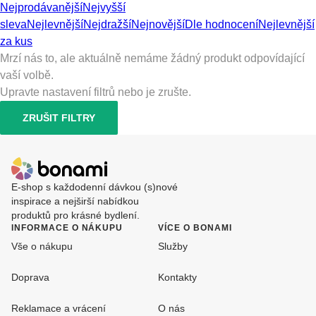
Nejprodávanější
Nejvyšší
sleva
Nejlevnější
Nejdražší
Nejnovější
Dle hodnocení
Nejlevnější
za kus
Mrzí nás to, ale aktuálně nemáme žádný produkt odpovídající
vaší volbě.
Upravte nastavení filtrů nebo je zrušte.
ZRUŠIT FILTRY
E-shop s každodenní dávkou (s)nové
inspirace a nejširší nabídkou
produktů pro krásné bydlení.
INFORMACE O NÁKUPU
VÍCE O BONAMI
Vše o nákupu
Služby
Doprava
Kontakty
Reklamace a vrácení
O nás