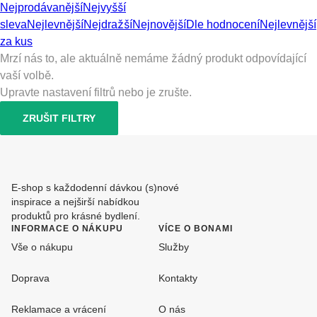
Nejprodávanější
Nejvyšší
sleva
Nejlevnější
Nejdražší
Nejnovější
Dle hodnocení
Nejlevnější
za kus
Mrzí nás to, ale aktuálně nemáme žádný produkt odpovídající
vaší volbě.
Upravte nastavení filtrů nebo je zrušte.
ZRUŠIT FILTRY
E-shop s každodenní dávkou (s)nové
inspirace a nejširší nabídkou
produktů pro krásné bydlení.
INFORMACE O NÁKUPU
VÍCE O BONAMI
Vše o nákupu
Služby
Doprava
Kontakty
Reklamace a vrácení
O nás