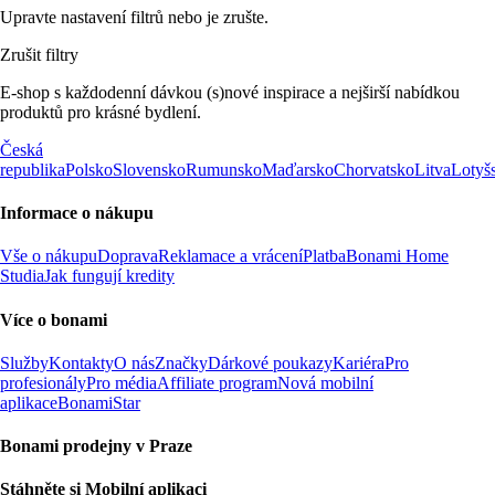
Upravte nastavení filtrů nebo je zrušte.
Zrušit filtry
E-shop s každodenní dávkou (s)nové inspirace a nejširší nabídkou
produktů pro krásné bydlení.
Česká
republika
Polsko
Slovensko
Rumunsko
Maďarsko
Chorvatsko
Litva
Lotyš
Informace o nákupu
Vše o nákupu
Doprava
Reklamace a vrácení
Platba
Bonami Home
Studia
Jak fungují kredity
Více o bonami
Služby
Kontakty
O nás
Značky
Dárkové poukazy
Kariéra
Pro
profesionály
Pro média
Affiliate program
Nová mobilní
aplikace
BonamiStar
Bonami prodejny v Praze
Stáhněte si Mobilní aplikaci