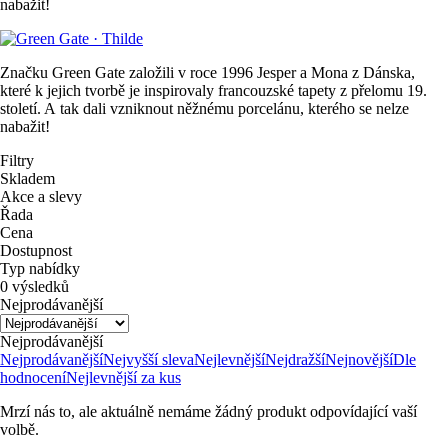
nabažit!
Značku Green Gate založili v roce 1996 Jesper a Mona z Dánska,
které k jejich tvorbě je inspirovaly francouzské tapety z přelomu 19.
století. A tak dali vzniknout něžnému porcelánu, kterého se nelze
nabažit!
Filtry
Skladem
Akce a slevy
Řada
Cena
Dostupnost
Typ nabídky
0 výsledků
Nejprodávanější
Nejprodávanější
Nejprodávanější
Nejvyšší sleva
Nejlevnější
Nejdražší
Nejnovější
Dle
hodnocení
Nejlevnější za kus
Mrzí nás to, ale aktuálně nemáme žádný produkt odpovídající vaší
volbě.