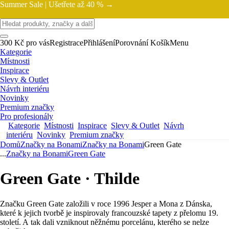
Summer Sale |
Ušetřete až 40 % →
300 Kč pro vás
Registrace
Přihlášení
Porovnání
Košík
Menu
Kategorie
Místnosti
Inspirace
Slevy & Outlet
Návrh interiéru
Novinky
Premium značky
Pro profesionály
Kategorie
Místnosti
Inspirace
Slevy & Outlet
Návrh
interiéru
Novinky
Premium značky
Domů
Značky na Bonami
Značky na Bonami
Green Gate
...
Značky na Bonami
Green Gate
Green Gate · Thilde
Značku Green Gate založili v roce 1996 Jesper a Mona z Dánska,
které k jejich tvorbě je inspirovaly francouzské tapety z přelomu 19.
století. A tak dali vzniknout něžnému porcelánu, kterého se nelze