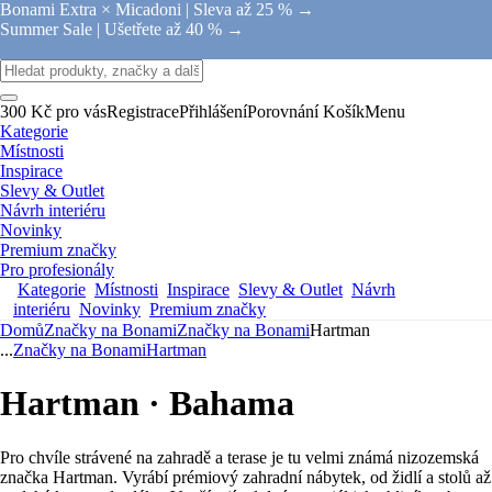
Bonami Extra × Micadoni |
Sleva až 25 % →
Summer Sale |
Ušetřete až 40 % →
300 Kč pro vás
Registrace
Přihlášení
Porovnání
Košík
Menu
Kategorie
Místnosti
Inspirace
Slevy & Outlet
Návrh interiéru
Novinky
Premium značky
Pro profesionály
Kategorie
Místnosti
Inspirace
Slevy & Outlet
Návrh
interiéru
Novinky
Premium značky
Domů
Značky na Bonami
Značky na Bonami
Hartman
...
Značky na Bonami
Hartman
Hartman · Bahama
Pro chvíle strávené na zahradě a terase je tu velmi známá nizozemská
značka Hartman. Vyrábí prémiový zahradní nábytek, od židlí a stolů až