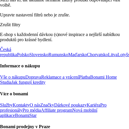
volbě.
Upravte nastavení filtrů nebo je zrušte.
Zrušit filtry
E-shop s každodenní dávkou (s)nové inspirace a nejširší nabídkou
produktů pro krásné bydlení.
Česká
republika
Polsko
Slovensko
Rumunsko
Maďarsko
Chorvatsko
Litva
Lotyš
Informace o nákupu
Vše o nákupu
Doprava
Reklamace a vrácení
Platba
Bonami Home
Studia
Jak fungují kredity
Více o bonami
Služby
Kontakty
O nás
Značky
Dárkové poukazy
Kariéra
Pro
profesionály
Pro média
Affiliate program
Nová mobilní
aplikace
BonamiStar
Bonami prodejny v Praze