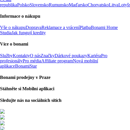
republika
Polsko
Slovensko
Rumunsko
Maďarsko
Chorvatsko
Litva
Lotyš
Informace o nákupu
Vše o nákupu
Doprava
Reklamace a vrácení
Platba
Bonami Home
Studia
Jak fungují kredity
Více o bonami
Služby
Kontakty
O nás
Značky
Dárkové poukazy
Kariéra
Pro
profesionály
Pro média
Affiliate program
Nová mobilní
aplikace
BonamiStar
Bonami prodejny v Praze
Stáhněte si Mobilní aplikaci
Sledujte nás na sociálních sítích