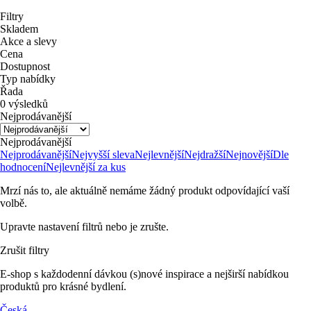
Filtry
Skladem
Akce a slevy
Cena
Dostupnost
Typ nabídky
Řada
0 výsledků
Nejprodávanější
Nejprodávanější
Nejprodávanější
Nejvyšší sleva
Nejlevnější
Nejdražší
Nejnovější
Dle
hodnocení
Nejlevnější za kus
Mrzí nás to, ale aktuálně nemáme žádný produkt odpovídající vaší
volbě.
Upravte nastavení filtrů nebo je zrušte.
Zrušit filtry
E-shop s každodenní dávkou (s)nové inspirace a nejširší nabídkou
produktů pro krásné bydlení.
Česká