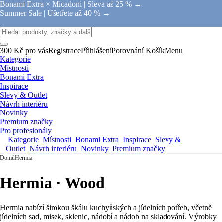
Bonami Extra × Micadoni |
Sleva až 25 % →
Summer Sale |
Ušetřete až 40 % →
300 Kč pro vás
Registrace
Přihlášení
Porovnání
Košík
Menu
Kategorie
Místnosti
Bonami Extra
Inspirace
Slevy & Outlet
Návrh interiéru
Novinky
Premium značky
Pro profesionály
Kategorie
Místnosti
Bonami Extra
Inspirace
Slevy &
Outlet
Návrh interiéru
Novinky
Premium značky
Domů
Hermia
Hermia · Wood
Hermia nabízí širokou škálu kuchyňských a jídelních potřeb, včetně
jídelních sad, misek, sklenic, nádobí a nádob na skladování. Výrobky