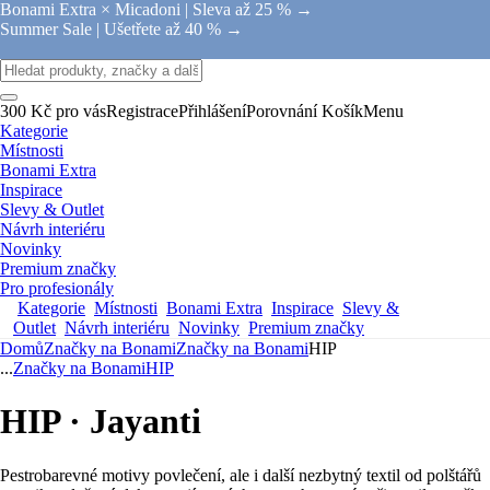
Bonami Extra × Micadoni |
Sleva až 25 % →
Summer Sale |
Ušetřete až 40 % →
300 Kč pro vás
Registrace
Přihlášení
Porovnání
Košík
Menu
Kategorie
Místnosti
Bonami Extra
Inspirace
Slevy & Outlet
Návrh interiéru
Novinky
Premium značky
Pro profesionály
Kategorie
Místnosti
Bonami Extra
Inspirace
Slevy &
Outlet
Návrh interiéru
Novinky
Premium značky
Domů
Značky na Bonami
Značky na Bonami
HIP
...
Značky na Bonami
HIP
HIP · Jayanti
Pestrobarevné motivy povlečení, ale i další nezbytný textil od polštářů