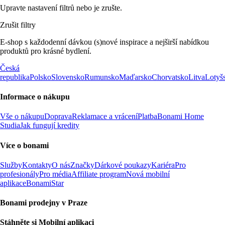
Upravte nastavení filtrů nebo je zrušte.
Zrušit filtry
E-shop s každodenní dávkou (s)nové inspirace a nejširší nabídkou
produktů pro krásné bydlení.
Česká
republika
Polsko
Slovensko
Rumunsko
Maďarsko
Chorvatsko
Litva
Lotyš
Informace o nákupu
Vše o nákupu
Doprava
Reklamace a vrácení
Platba
Bonami Home
Studia
Jak fungují kredity
Více o bonami
Služby
Kontakty
O nás
Značky
Dárkové poukazy
Kariéra
Pro
profesionály
Pro média
Affiliate program
Nová mobilní
aplikace
BonamiStar
Bonami prodejny v Praze
Stáhněte si Mobilní aplikaci