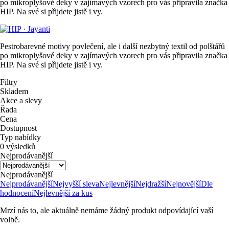
po mikroplyšové deky v zajímavých vzorech pro vás připravila značka
HIP. Na své si přijdete jistě i vy.
Pestrobarevné motivy povlečení, ale i další nezbytný textil od polštářů
po mikroplyšové deky v zajímavých vzorech pro vás připravila značka
HIP. Na své si přijdete jistě i vy.
Filtry
Skladem
Akce a slevy
Řada
Cena
Dostupnost
Typ nabídky
0 výsledků
Nejprodávanější
Nejprodávanější
Nejprodávanější
Nejvyšší sleva
Nejlevnější
Nejdražší
Nejnovější
Dle
hodnocení
Nejlevnější za kus
Mrzí nás to, ale aktuálně nemáme žádný produkt odpovídající vaší
volbě.