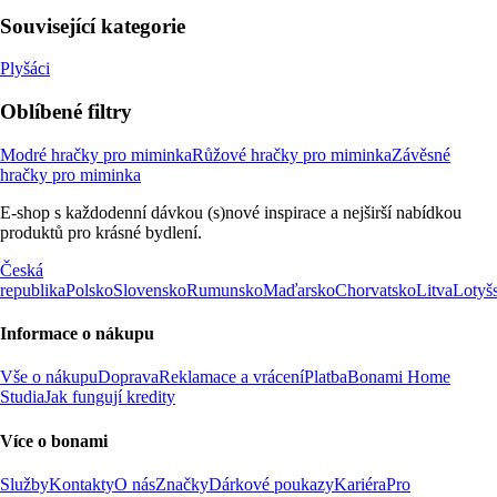
Související kategorie
Plyšáci
Oblíbené filtry
Modré hračky pro miminka
Růžové hračky pro miminka
Závěsné
hračky pro miminka
E-shop s každodenní dávkou (s)nové inspirace a nejširší nabídkou
produktů pro krásné bydlení.
Česká
republika
Polsko
Slovensko
Rumunsko
Maďarsko
Chorvatsko
Litva
Lotyš
Informace o nákupu
Vše o nákupu
Doprava
Reklamace a vrácení
Platba
Bonami Home
Studia
Jak fungují kredity
Více o bonami
Služby
Kontakty
O nás
Značky
Dárkové poukazy
Kariéra
Pro