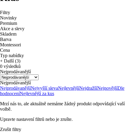
Filtry
Novinky
Premium
Akce a slevy
Skladem
Barva
Montessori
Cena
Typ nabídky
+ Další (3)
0 výsledků
Nejprodávanější
Nejprodávanější
Nejprodávanější
Nejvyšší sleva
Nejlevnější
Nejdražší
Nejnovější
Dle
hodnocení
Nejlevnější za kus
Mrzí nás to, ale aktuálně nemáme žádný produkt odpovídající vaší
volbě.
Upravte nastavení filtrů nebo je zrušte.
Zrušit filtry