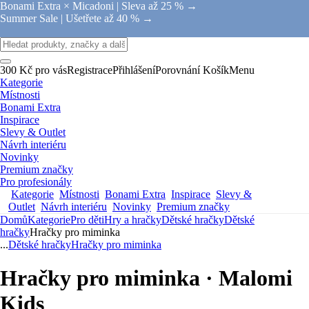
Bonami Extra × Micadoni |
Sleva až 25 % →
Summer Sale |
Ušetřete až 40 % →
300 Kč pro vás
Registrace
Přihlášení
Porovnání
Košík
Menu
Kategorie
Místnosti
Bonami Extra
Inspirace
Slevy & Outlet
Návrh interiéru
Novinky
Premium značky
Pro profesionály
Kategorie
Místnosti
Bonami Extra
Inspirace
Slevy &
Outlet
Návrh interiéru
Novinky
Premium značky
Domů
Kategorie
Pro děti
Hry a hračky
Dětské hračky
Dětské
hračky
Hračky pro miminka
...
Dětské hračky
Hračky pro miminka
Hračky pro miminka · Malomi
Kids