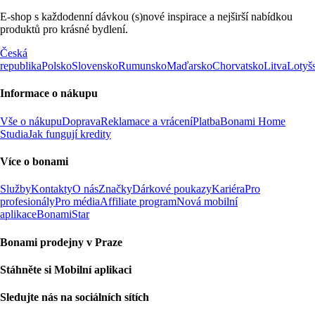
E-shop s každodenní dávkou (s)nové inspirace a nejširší nabídkou
produktů pro krásné bydlení.
Česká
republika
Polsko
Slovensko
Rumunsko
Maďarsko
Chorvatsko
Litva
Lotyš
Informace o nákupu
Vše o nákupu
Doprava
Reklamace a vrácení
Platba
Bonami Home
Studia
Jak fungují kredity
Více o bonami
Služby
Kontakty
O nás
Značky
Dárkové poukazy
Kariéra
Pro
profesionály
Pro média
Affiliate program
Nová mobilní
aplikace
BonamiStar
Bonami prodejny v Praze
Stáhněte si Mobilní aplikaci
Sledujte nás na sociálních sítích