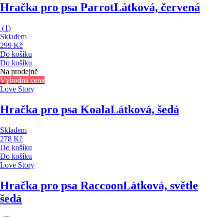
Hračka pro psa Parrot
Látková, červená
(
1
)
Skladem
299 Kč
Do košíku
Do košíku
Na prodejně
Výhodná cena
Love Story
Hračka pro psa Koala
Látková, šedá
Skladem
278 Kč
Do košíku
Do košíku
Love Story
Hračka pro psa Raccoon
Látková, světle
šedá