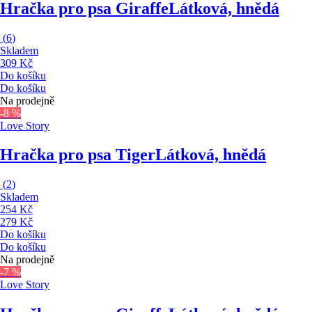
Hračka pro psa Giraffe
Látková, hnědá
(
6
)
Skladem
309 Kč
Do košíku
Do košíku
Na prodejně
-8 %
Love Story
Hračka pro psa Tiger
Látková, hnědá
(
2
)
Skladem
254 Kč
279 Kč
Do košíku
Do košíku
Na prodejně
-7 %
Love Story