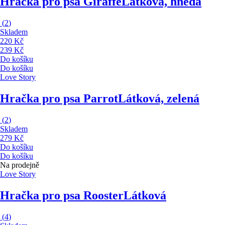
Hračka pro psa Giraffe
Látková, hnědá
(
2
)
Skladem
220 Kč
239 Kč
Do košíku
Do košíku
Love Story
Hračka pro psa Parrot
Látková, zelená
(
2
)
Skladem
279 Kč
Do košíku
Do košíku
Na prodejně
Love Story
Hračka pro psa Rooster
Látková
(
4
)