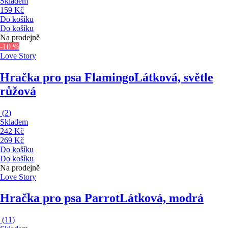
Skladem
159 Kč
Do košíku
Do košíku
Na prodejně
-10 %
Love Story
Hračka pro psa Flamingo
Látková, světle
růžová
(
2
)
Skladem
242 Kč
269 Kč
Do košíku
Do košíku
Na prodejně
Love Story
Hračka pro psa Parrot
Látková, modrá
(
11
)