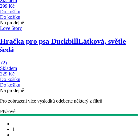
Skladem
299 Kč
Do košíku
Do košíku
Na prodejně
Love Story
Hračka pro psa Duckbill
Látková, světle
šedá
(
2
)
Skladem
229 Kč
Do košíku
Do košíku
Na prodejně
Pro zobrazení více výsledků odeberte některý z filtrů
Plyšové
1