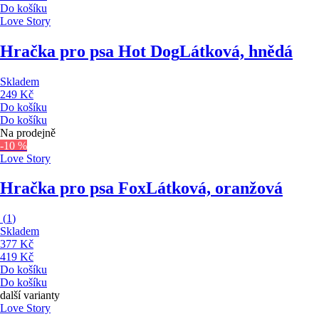
Do košíku
Love Story
Hračka pro psa Hot Dog
Látková, hnědá
Skladem
249 Kč
Do košíku
Do košíku
Na prodejně
-10 %
Love Story
Hračka pro psa Fox
Látková, oranžová
(
1
)
Skladem
377 Kč
419 Kč
Do košíku
Do košíku
další varianty
Love Story