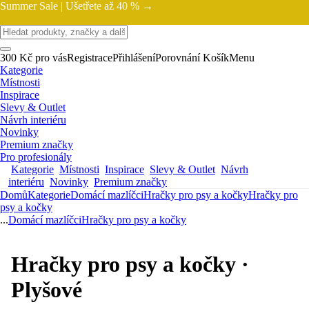
Summer Sale |
Ušetřete až 40 % →
300 Kč pro vás
Registrace
Přihlášení
Porovnání
Košík
Menu
Kategorie
Místnosti
Inspirace
Slevy & Outlet
Návrh interiéru
Novinky
Premium značky
Pro profesionály
Kategorie
Místnosti
Inspirace
Slevy & Outlet
Návrh
interiéru
Novinky
Premium značky
Domů
Kategorie
Domácí mazlíčci
Hračky pro psy a kočky
Hračky pro
psy a kočky
...
Domácí mazlíčci
Hračky pro psy a kočky
Hračky pro psy a kočky ·
Plyšové