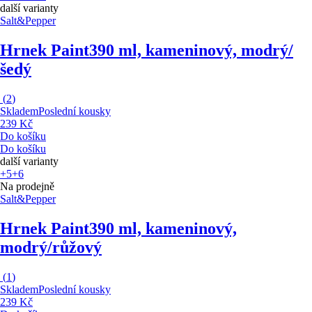
další varianty
Salt&Pepper
Hrnek Paint
390 ml, kameninový, modrý/
šedý
(
2
)
Skladem
Poslední kousky
239 Kč
Do košíku
Do košíku
další varianty
+5
+6
Na prodejně
Salt&Pepper
Hrnek Paint
390 ml, kameninový,
modrý/růžový
(
1
)
Skladem
Poslední kousky
239 Kč