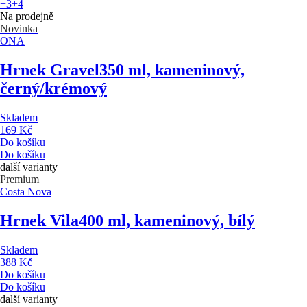
+3
+4
Na prodejně
Novinka
ONA
Hrnek Gravel
350 ml, kameninový,
černý/krémový
Skladem
169 Kč
Do košíku
Do košíku
další varianty
Premium
Costa Nova
Hrnek Vila
400 ml, kameninový, bílý
Skladem
388 Kč
Do košíku
Do košíku
další varianty