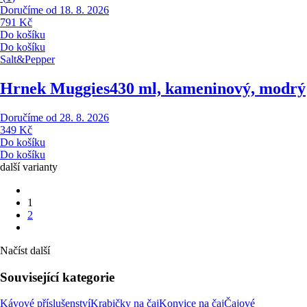
Doručíme od 18. 8. 2026
791 Kč
Do košíku
Do košíku
Salt&Pepper
Hrnek Muggies
430 ml, kameninový, modrý
Doručíme od 28. 8. 2026
349 Kč
Do košíku
Do košíku
další varianty
1
2
Načíst další
Související kategorie
Kávové příslušenství
Krabičky na čaj
Konvice na čaj
Čajové