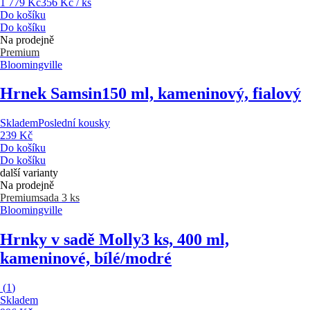
1 779 Kč
356 Kč / ks
Do košíku
Do košíku
Na prodejně
Premium
Bloomingville
Hrnek Samsin
150 ml, kameninový, fialový
Skladem
Poslední kousky
239 Kč
Do košíku
Do košíku
další varianty
Na prodejně
Premium
sada 3 ks
Bloomingville
Hrnky v sadě Molly
3 ks, 400 ml,
kameninové, bílé/modré
(
1
)
Skladem