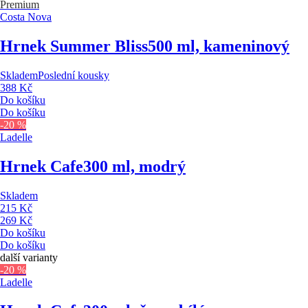
Premium
Costa Nova
Hrnek Summer Bliss
500 ml, kameninový
Skladem
Poslední kousky
388 Kč
Do košíku
Do košíku
-20 %
Ladelle
Hrnek Cafe
300 ml, modrý
Skladem
215 Kč
269 Kč
Do košíku
Do košíku
další varianty
-20 %
Ladelle