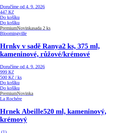
Doručíme od 4. 9. 2026
447 Kč
Do košíku
Do košíku
Premium
Novinka
sada 2 ks
Bloomingville
Hrnky v sadě Ranya
2 ks, 375 ml,
kameninové, růžové/krémové
Doručíme od 4. 9. 2026
999 Kč
500 Kč / ks
Do košíku
Do košíku
Premium
Novinka
La Rochére
Hrnek Abeille
520 ml, kameninový,
krémový
(
1
)