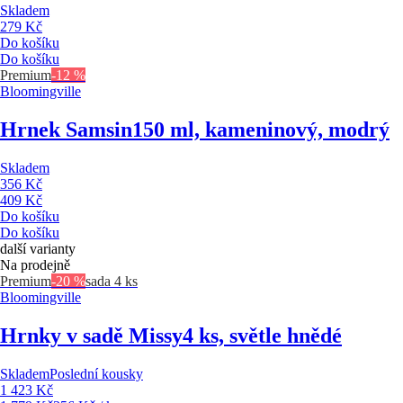
Skladem
279 Kč
Do košíku
Do košíku
Premium
-12 %
Bloomingville
Hrnek Samsin
150 ml, kameninový, modrý
Skladem
356 Kč
409 Kč
Do košíku
Do košíku
další varianty
Na prodejně
Premium
-20 %
sada 4 ks
Bloomingville
Hrnky v sadě Missy
4 ks, světle hnědé
Skladem
Poslední kousky
1 423 Kč