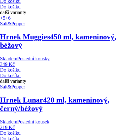
Do košíku
Do košíku
další varianty
+5
+6
Salt&Pepper
Hrnek Muggies
450 ml, kameninový,
béžový
Skladem
Poslední kousky
349 Kč
Do košíku
Do košíku
další varianty
Salt&Pepper
Hrnek Lunar
420 ml, kameninový,
černý/béžový
Skladem
Poslední kousek
219 Kč
Do košíku
Do košíku