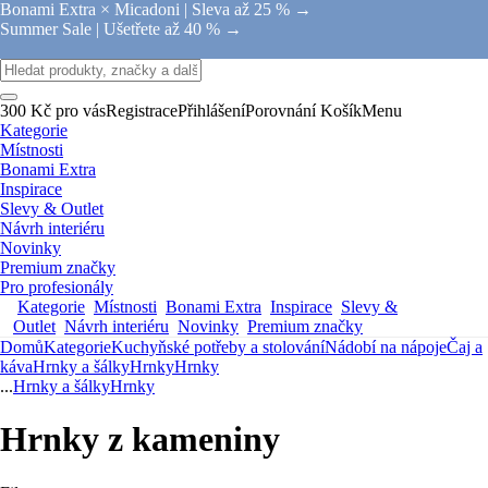
Bonami Extra × Micadoni |
Sleva až 25 % →
Summer Sale |
Ušetřete až 40 % →
300 Kč pro vás
Registrace
Přihlášení
Porovnání
Košík
Menu
Kategorie
Místnosti
Bonami Extra
Inspirace
Slevy & Outlet
Návrh interiéru
Novinky
Premium značky
Pro profesionály
Kategorie
Místnosti
Bonami Extra
Inspirace
Slevy &
Outlet
Návrh interiéru
Novinky
Premium značky
Domů
Kategorie
Kuchyňské potřeby a stolování
Nádobí na nápoje
Čaj a
káva
Hrnky a šálky
Hrnky
Hrnky
...
Hrnky a šálky
Hrnky
Hrnky z kameniny