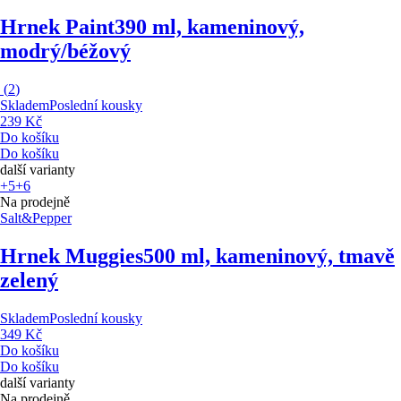
Hrnek Paint
390 ml, kameninový,
modrý/béžový
(
2
)
Skladem
Poslední kousky
239 Kč
Do košíku
Do košíku
další varianty
+5
+6
Na prodejně
Salt&Pepper
Hrnek Muggies
500 ml, kameninový, tmavě
zelený
Skladem
Poslední kousky
349 Kč
Do košíku
Do košíku
další varianty
Na prodejně