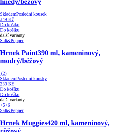
hnědý/béžový
Skladem
Poslední kousek
349 Kč
Do košíku
Do košíku
další varianty
Salt&Pepper
Hrnek Paint
390 ml, kameninový,
modrý/béžový
(
2
)
Skladem
Poslední kousky
239 Kč
Do košíku
Do košíku
další varianty
+5
+6
Salt&Pepper
Hrnek Muggies
420 ml, kameninový,
růžový