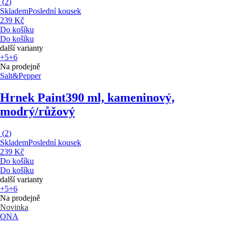
(
2
)
Skladem
Poslední kousek
239 Kč
Do košíku
Do košíku
další varianty
+5
+6
Na prodejně
Salt&Pepper
Hrnek Paint
390 ml, kameninový,
modrý/růžový
(
2
)
Skladem
Poslední kousek
239 Kč
Do košíku
Do košíku
další varianty
+5
+6
Na prodejně
Novinka
ONA