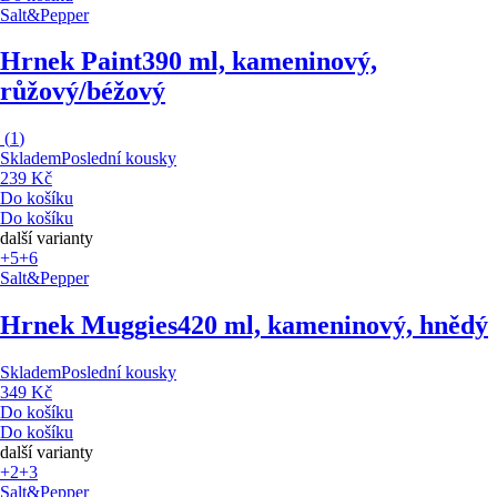
Salt&Pepper
Hrnek Paint
390 ml, kameninový,
růžový/béžový
(
1
)
Skladem
Poslední kousky
239 Kč
Do košíku
Do košíku
další varianty
+5
+6
Salt&Pepper
Hrnek Muggies
420 ml, kameninový, hnědý
Skladem
Poslední kousky
349 Kč
Do košíku
Do košíku
další varianty
+2
+3
Salt&Pepper