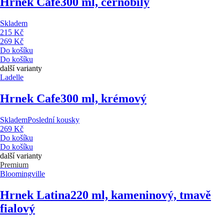
Hrnek Cafe
300 ml, černobílý
Skladem
215 Kč
269 Kč
Do košíku
Do košíku
další varianty
Ladelle
Hrnek Cafe
300 ml, krémový
Skladem
Poslední kousky
269 Kč
Do košíku
Do košíku
další varianty
Premium
Bloomingville
Hrnek Latina
220 ml, kameninový, tmavě
fialový