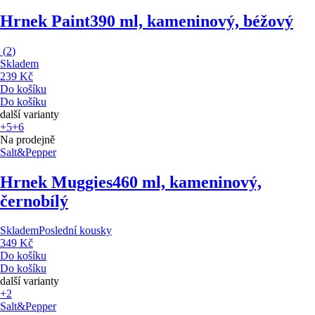
Hrnek Paint
390 ml, kameninový, béžový
(
2
)
Skladem
239 Kč
Do košíku
Do košíku
další varianty
+5
+6
Na prodejně
Salt&Pepper
Hrnek Muggies
460 ml, kameninový,
černobílý
Skladem
Poslední kousky
349 Kč
Do košíku
Do košíku
další varianty
+2
Salt&Pepper