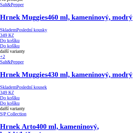
Salt&Pepper
Hrnek Muggies
460 ml, kameninový, modrý
Skladem
Poslední kousky
349 Kč
Do košíku
Do košíku
další varianty
+2
Salt&Pepper
Hrnek Muggies
430 ml, kameninový, modrý
Skladem
Poslední kousek
349 Kč
Do košíku
Do košíku
další varianty
S|P Collection
Hrnek Arto
400 ml, kameninový,