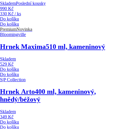
Skladem
Poslední kousky
990 Kč
330 Kč / ks
Do košíku
Do košíku
Premium
Novinka
Bloomingville
Hrnek Maxima
510 ml, kameninový
Skladem
529 Kč
Do košíku
Do košíku
S|P Collection
Hrnek Arto
400 ml, kameninový,
hnědý/béžový
Skladem
349 Kč
Do košíku
Do košíku