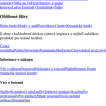
soupravy
Sítka na čaj
Frenchpressy a moka
konvice
Lahve
Termosky
Termohrnky
Šálky
Oblíbené filtry
Retro hrnky
Hrnky v sadě
Porcelánové hrnky
Keramické hrnky
E-shop s každodenní dávkou (s)nové inspirace a nejširší nabídkou
produktů pro krásné bydlení.
Česká
republika
Polsko
Slovensko
Rumunsko
Maďarsko
Chorvatsko
Litva
Lotyš
Informace o nákupu
Vše o nákupu
Doprava
Reklamace a vrácení
Platba
Bonami Home
Studia
Jak fungují kredity
Více o bonami
Služby
Kontakty
O nás
Značky
Dárkové poukazy
Kariéra
Pro
profesionály
Pro média
Affiliate program
Nová mobilní
aplikace
BonamiStar