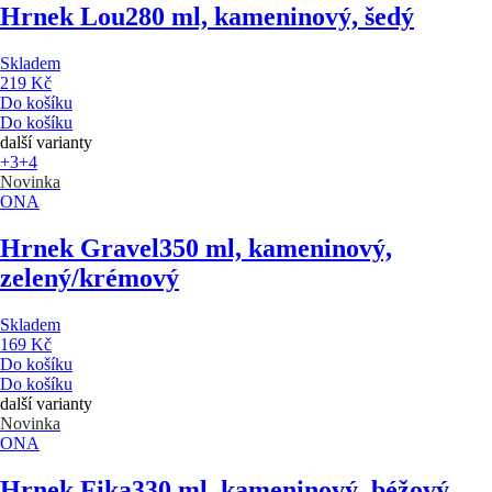
Hrnek Lou
280 ml, kameninový, šedý
Skladem
219 Kč
Do košíku
Do košíku
další varianty
+3
+4
Novinka
ONA
Hrnek Gravel
350 ml, kameninový,
zelený/krémový
Skladem
169 Kč
Do košíku
Do košíku
další varianty
Novinka
ONA
Hrnek Fika
330 ml, kameninový, béžový