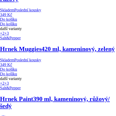
Skladem
Poslední kousky
349 Kč
Do košíku
Do košíku
další varianty
+2
+3
Salt&Pepper
Hrnek Muggies
420 ml, kameninový, zelený
Skladem
Poslední kousky
349 Kč
Do košíku
Do košíku
další varianty
+2
+3
Salt&Pepper
Hrnek Paint
390 ml, kameninový, růžový/
šedý