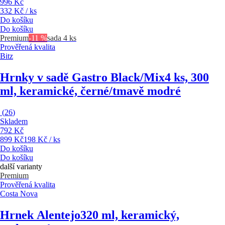
996 Kč
332 Kč / ks
Do košíku
Do košíku
Premium
-11 %
sada 4 ks
Prověřená kvalita
Bitz
Hrnky v sadě Gastro Black/Mix
4 ks, 300
ml, keramické, černé/tmavě modré
(
26
)
Skladem
792 Kč
899 Kč
198 Kč / ks
Do košíku
Do košíku
další varianty
Premium
Prověřená kvalita
Costa Nova
Hrnek Alentejo
320 ml, keramický,