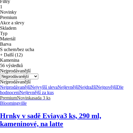
Filtry
1
Novinky
Premium
Akce a slevy
Skladem
Typ
Materiál
Barva
S uchem/bez ucha
+ Další (12)
Kamenina
56 výsledků
Nejprodávanější
Nejprodávanější
Nejprodávanější
Nejvyšší sleva
Nejlevnější
Nejdražší
Nejnovější
Dle
hodnocení
Nejlevnější za kus
Premium
Novinka
sada 3 ks
Bloomingville
Hrnky v sadě Eviaya
3 ks, 290 ml,
kameninové, na latte