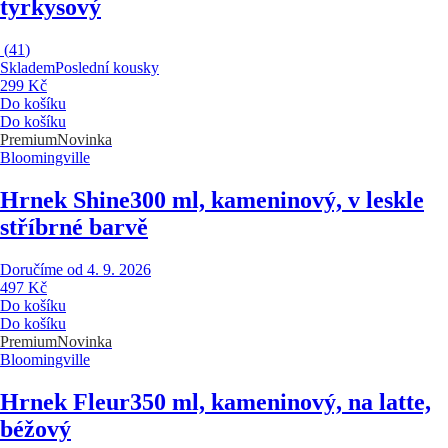
tyrkysový
(
41
)
Skladem
Poslední kousky
299 Kč
Do košíku
Do košíku
Premium
Novinka
Bloomingville
Hrnek Shine
300 ml, kameninový, v leskle
stříbrné barvě
Doručíme od 4. 9. 2026
497 Kč
Do košíku
Do košíku
Premium
Novinka
Bloomingville
Hrnek Fleur
350 ml, kameninový, na latte,
béžový