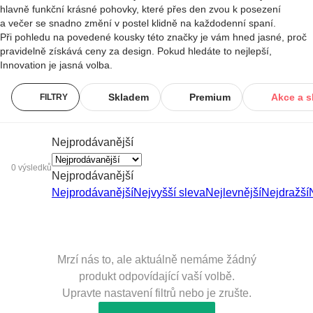
hlavně funkční krásné pohovky, které přes den zvou k posezení
a večer se snadno změní v postel klidně na každodenní spaní.
Při pohledu na povedené kousky této značky je vám hned jasné, proč
pravidelně získává ceny za design. Pokud hledáte to nejlepší,
Innovation je jasná volba.
Skladem
Premium
Akce a s
FILTRY
Nejprodávanější
0 výsledků
Nejprodávanější
Nejprodávanější
Nejvyšší sleva
Nejlevnější
Nejdražší
Mrzí nás to, ale aktuálně nemáme žádný
produkt odpovídající vaší volbě.
Upravte nastavení filtrů nebo je zrušte.