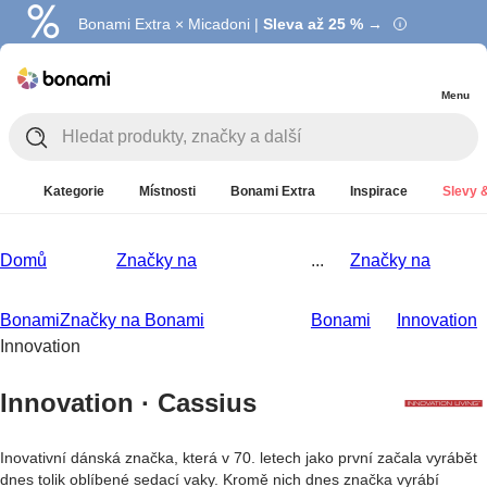
Bonami Extra × Micadoni |
Summer Sale |
Ušetřete až 40 % →
Sleva až 25 % →
Menu
Kategorie
Místnosti
Bonami Extra
Inspirace
Slevy &
Domů
Značky na
...
Značky na
Bonami
Značky na Bonami
Bonami
Innovation
Innovation
Innovation · Cassius
Inovativní dánská značka, která v 70. letech jako první začala vyrábět
dnes tolik oblíbené sedací vaky. Kromě nich dnes značka vyrábí