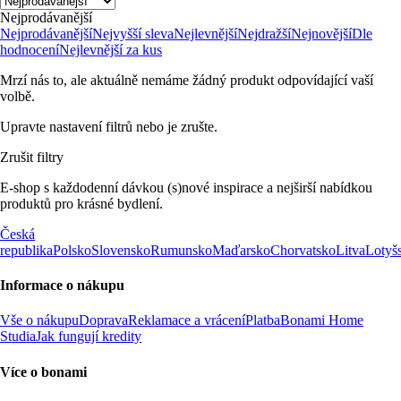
Nejprodávanější
Nejprodávanější
Nejvyšší sleva
Nejlevnější
Nejdražší
Nejnovější
Dle
hodnocení
Nejlevnější za kus
Mrzí nás to, ale aktuálně nemáme žádný produkt odpovídající vaší
volbě.
Upravte nastavení filtrů nebo je zrušte.
Zrušit filtry
E-shop s každodenní dávkou (s)nové inspirace a nejširší nabídkou
produktů pro krásné bydlení.
Česká
republika
Polsko
Slovensko
Rumunsko
Maďarsko
Chorvatsko
Litva
Lotyš
Informace o nákupu
Vše o nákupu
Doprava
Reklamace a vrácení
Platba
Bonami Home
Studia
Jak fungují kredity
Více o bonami