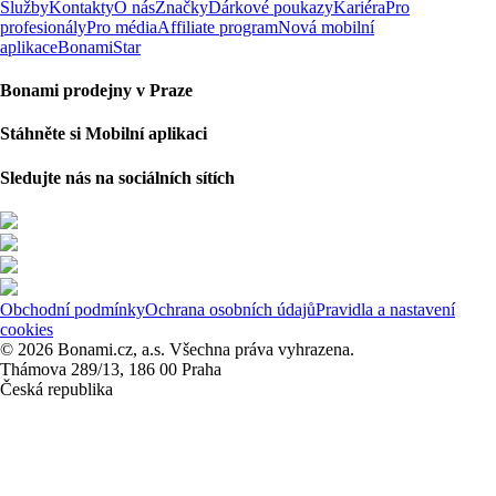
Služby
Kontakty
O nás
Značky
Dárkové poukazy
Kariéra
Pro
profesionály
Pro média
Affiliate program
Nová mobilní
aplikace
BonamiStar
Bonami prodejny v Praze
Stáhněte si Mobilní aplikaci
Sledujte nás na sociálních sítích
Obchodní podmínky
Ochrana osobních údajů
Pravidla a nastavení
cookies
© 2026 Bonami.cz, a.s. Všechna práva vyhrazena.
Thámova 289/13, 186 00 Praha
Česká republika