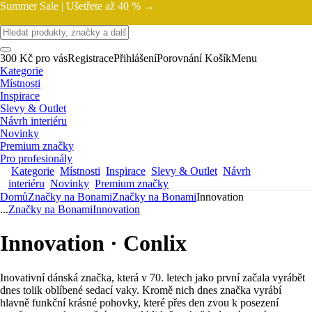
Summer Sale |
Ušetřete až 40 % →
300 Kč pro vás
Registrace
Přihlášení
Porovnání
Košík
Menu
Kategorie
Místnosti
Inspirace
Slevy & Outlet
Návrh interiéru
Novinky
Premium značky
Pro profesionály
Kategorie
Místnosti
Inspirace
Slevy & Outlet
Návrh
interiéru
Novinky
Premium značky
Domů
Značky na Bonami
Značky na Bonami
Innovation
...
Značky na Bonami
Innovation
Innovation · Conlix
Inovativní dánská značka, která v 70. letech jako první začala vyrábět
dnes tolik oblíbené sedací vaky. Kromě nich dnes značka vyrábí
hlavně funkční krásné pohovky, které přes den zvou k posezení