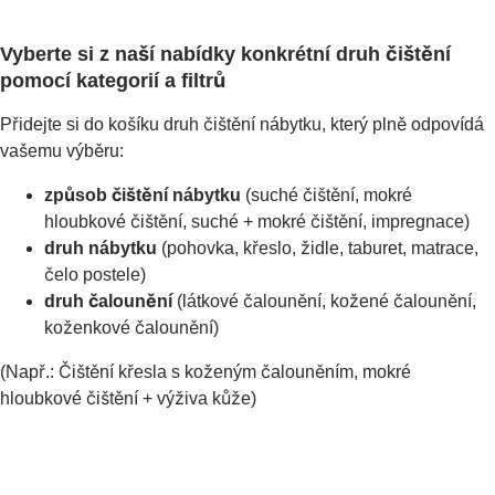
Vyberte si z naší nabídky konkrétní druh čištění
pomocí kategorií a filtrů
Přidejte si do košíku druh čištění nábytku, který plně odpovídá
vašemu výběru:
způsob čištění nábytku
(suché čištění, mokré
hloubkové čištění, suché + mokré čištění, impregnace)
druh nábytku
(pohovka, křeslo, židle, taburet, matrace,
čelo postele)
druh čalounění
(látkové čalounění, kožené čalounění,
koženkové čalounění)
(Např.: Čištění křesla s koženým čalouněním, mokré
hloubkové čištění + výživa kůže)