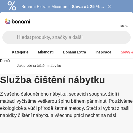
Bonami Extra × Micadoni |
Summer Sale |
Ušetřete až 40 % →
Sleva až 25 % →
Menu
Kategorie
Místnosti
Bonami Extra
Inspirace
Slevy &
Domů
Jak probíhá čištění nábytku
Služba čištění nábytku
Z vašeho čalouněného nábytku, sedacích souprav, židlí i
matrací vyčistíme veškerou špínu během pár minut. Používáme
ekologické a vůči přírodě šetrné metody. Stačí si vybrat z naší
nabídky čištění nábytku a všechnu práci nechat na nás!