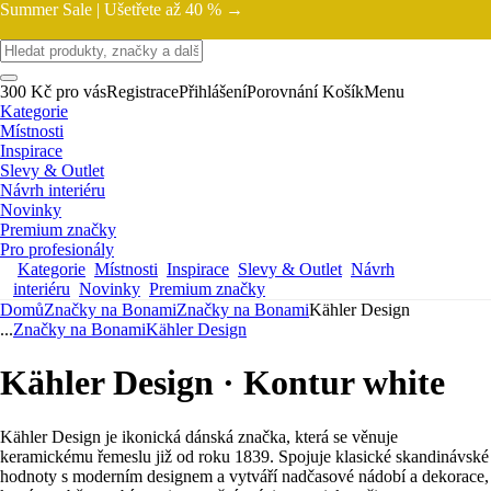
Summer Sale |
Ušetřete až 40 % →
300 Kč pro vás
Registrace
Přihlášení
Porovnání
Košík
Menu
Kategorie
Místnosti
Inspirace
Slevy & Outlet
Návrh interiéru
Novinky
Premium značky
Pro profesionály
Kategorie
Místnosti
Inspirace
Slevy & Outlet
Návrh
interiéru
Novinky
Premium značky
Domů
Značky na Bonami
Značky na Bonami
Kähler Design
...
Značky na Bonami
Kähler Design
Kähler Design · Kontur white
Kähler Design je ikonická dánská značka, která se věnuje
keramickému řemeslu již od roku 1839. Spojuje klasické skandinávské
hodnoty s moderním designem a vytváří nadčasové nádobí a dekorace,