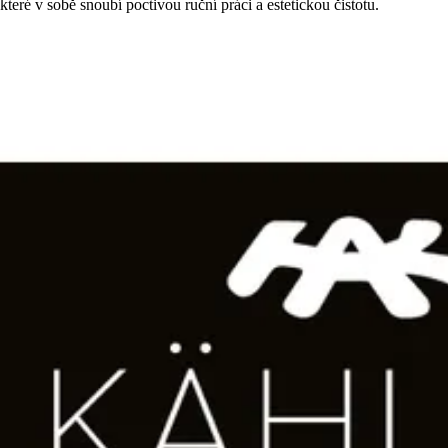
které v sobě snoubí poctivou ruční práci a estetickou čistotu.