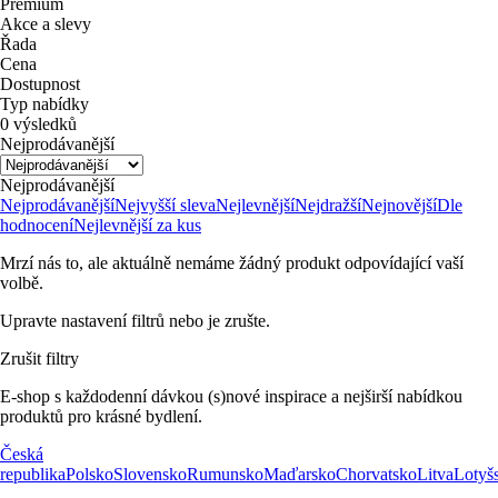
Premium
Akce a slevy
Řada
Cena
Dostupnost
Typ nabídky
0 výsledků
Nejprodávanější
Nejprodávanější
Nejprodávanější
Nejvyšší sleva
Nejlevnější
Nejdražší
Nejnovější
Dle
hodnocení
Nejlevnější za kus
Mrzí nás to, ale aktuálně nemáme žádný produkt odpovídající vaší
volbě.
Upravte nastavení filtrů nebo je zrušte.
Zrušit filtry
E-shop s každodenní dávkou (s)nové inspirace a nejširší nabídkou
produktů pro krásné bydlení.
Česká
republika
Polsko
Slovensko
Rumunsko
Maďarsko
Chorvatsko
Litva
Lotyš