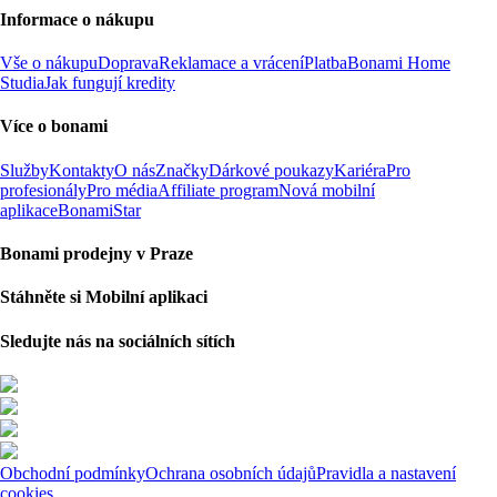
Informace o nákupu
Vše o nákupu
Doprava
Reklamace a vrácení
Platba
Bonami Home
Studia
Jak fungují kredity
Více o bonami
Služby
Kontakty
O nás
Značky
Dárkové poukazy
Kariéra
Pro
profesionály
Pro média
Affiliate program
Nová mobilní
aplikace
BonamiStar
Bonami prodejny v Praze
Stáhněte si Mobilní aplikaci
Sledujte nás na sociálních sítích
Obchodní podmínky
Ochrana osobních údajů
Pravidla a nastavení
cookies