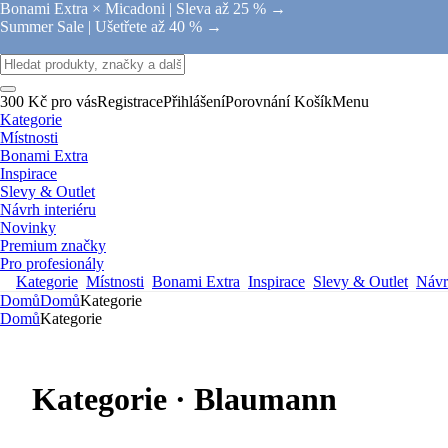
Bonami Extra × Micadoni |
Sleva až 25 % →
Summer Sale |
Ušetřete až 40 % →
300 Kč pro vás
Registrace
Přihlášení
Porovnání
Košík
Menu
Kategorie
Místnosti
Bonami Extra
Inspirace
Slevy & Outlet
Návrh interiéru
Novinky
Premium značky
Pro profesionály
Kategorie
Místnosti
Bonami Extra
Inspirace
Slevy & Outlet
Návrh
Domů
Domů
Kategorie
Domů
Kategorie
Kategorie · Blaumann