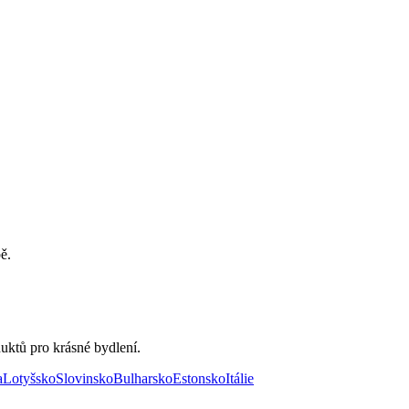
ě.
uktů pro krásné bydlení.
a
Lotyšsko
Slovinsko
Bulharsko
Estonsko
Itálie