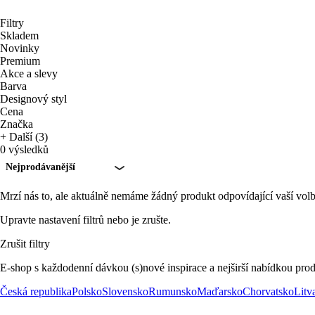
Filtry
Skladem
Novinky
Premium
Akce a slevy
Barva
Designový styl
Cena
Značka
+ Další (3)
0 výsledků
Nejprodávanější
Mrzí nás to, ale aktuálně nemáme žádný produkt odpovídající vaší volb
Upravte nastavení filtrů nebo je zrušte.
Zrušit filtry
E-shop s každodenní dávkou (s)nové inspirace a nejširší nabídkou prod
Česká republika
Polsko
Slovensko
Rumunsko
Maďarsko
Chorvatsko
Litv