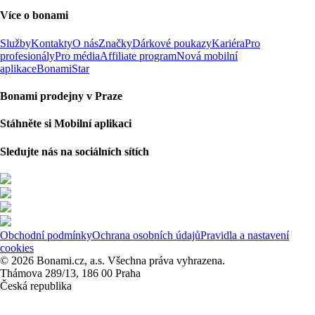
Více o bonami
Služby
Kontakty
O nás
Značky
Dárkové poukazy
Kariéra
Pro
profesionály
Pro média
Affiliate program
Nová mobilní
aplikace
BonamiStar
Bonami prodejny v Praze
Stáhněte si Mobilní aplikaci
Sledujte nás na sociálních sítích
Obchodní podmínky
Ochrana osobních údajů
Pravidla a nastavení
cookies
© 2026 Bonami.cz, a.s. Všechna práva vyhrazena.
Thámova 289/13, 186 00 Praha
Česká republika