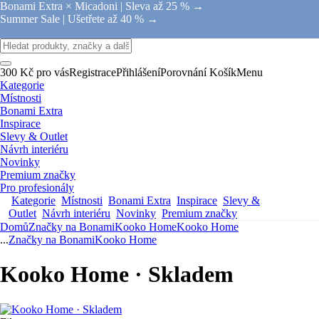
Bonami Extra × Micadoni |
Sleva až 25 % →
Summer Sale |
Ušetřete až 40 % →
300 Kč pro vás
Registrace
Přihlášení
Porovnání
Košík
Menu
Kategorie
Místnosti
Bonami Extra
Inspirace
Slevy & Outlet
Návrh interiéru
Novinky
Premium značky
Pro profesionály
Kategorie
Místnosti
Bonami Extra
Inspirace
Slevy &
Outlet
Návrh interiéru
Novinky
Premium značky
Domů
Značky na Bonami
Kooko Home
Kooko Home
...
Značky na Bonami
Kooko Home
Kooko Home · Skladem