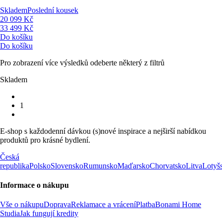
Skladem
Poslední kousek
20 099 Kč
33 499 Kč
Do košíku
Do košíku
Pro zobrazení více výsledků odeberte některý z filtrů
Skladem
1
E-shop s každodenní dávkou (s)nové inspirace a nejširší nabídkou
produktů pro krásné bydlení.
Česká
republika
Polsko
Slovensko
Rumunsko
Maďarsko
Chorvatsko
Litva
Lotyš
Informace o nákupu
Vše o nákupu
Doprava
Reklamace a vrácení
Platba
Bonami Home
Studia
Jak fungují kredity