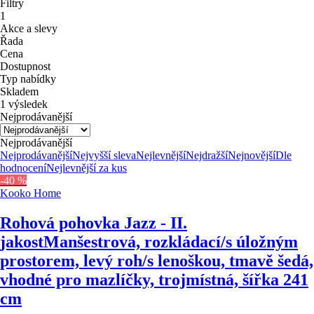
Filtry
1
Akce a slevy
Řada
Cena
Dostupnost
Typ nabídky
Skladem
1 výsledek
Nejprodávanější
Nejprodávanější
Nejprodávanější
Nejvyšší sleva
Nejlevnější
Nejdražší
Nejnovější
Dle
hodnocení
Nejlevnější za kus
-40 %
Kooko Home
Rohová pohovka Jazz - II.
jakost
Manšestrová, rozkládací/s úložným
prostorem, levý roh/s lenoškou, tmavě šedá,
vhodné pro mazlíčky, trojmístná, šířka 241
cm