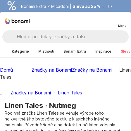
Bonami Extra × Micadoni |
Summer Sale |
Ušetřete až 40 % →
Sleva až 25 % →
Menu
Kategorie
Místnosti
Bonami Extra
Inspirace
Slevy
Domů
Značky na Bonami
Značky na Bonami
Linen
Tales
...
Značky na Bonami
Linen Tales
Linen Tales · Nutmeg
Rodinná značka Linen Tales se věnuje výrobě toho
nejkvalitnějšího bytového textilu z klasického lněného
materiálu. Původně šedé a na dotek hrubé látce vdechla
barevnost v souladu se současnými požadavky na moderní