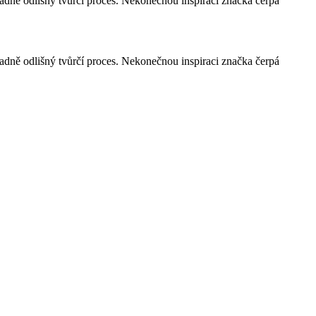
adně odlišný tvůrčí proces. Nekonečnou inspiraci značka čerpá
adně odlišný tvůrčí proces. Nekonečnou inspiraci značka čerpá