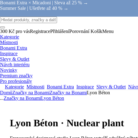
Bonami Extra × Micadoni |
Sleva až 25 % →
Summer Sale |
Ušetřete až 40 % →
300 Kč pro vás
Registrace
Přihlášení
Porovnání
Košík
Menu
Kategorie
Místnosti
Bonami Extra
Inspirace
Slevy & Outlet
Návrh interiéru
Novinky
Premium značky
Pro profesionály
Kategorie
Místnosti
Bonami Extra
Inspirace
Slevy & Outlet
Návrh
Domů
Značky na Bonami
Značky na Bonami
Lyon Béton
...
Značky na Bonami
Lyon Béton
Lyon Béton · Nuclear plant