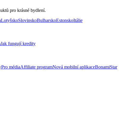
uktů pro krásné bydlení.
a
Lotyšsko
Slovinsko
Bulharsko
Estonsko
Itálie
a
Jak fungují kredity
y
Pro média
Affiliate program
Nová mobilní aplikace
BonamiStar