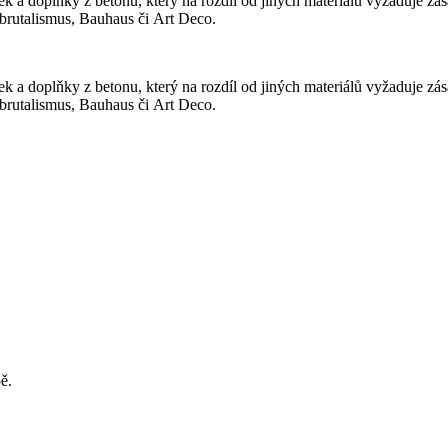
 a doplňky z betonu, který na rozdíl od jiných materiálů vyžaduje zás
 brutalismus, Bauhaus či Art Deco.
 a doplňky z betonu, který na rozdíl od jiných materiálů vyžaduje zás
 brutalismus, Bauhaus či Art Deco.
ě.