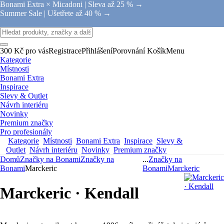
Bonami Extra × Micadoni |
Sleva až 25 % →
Summer Sale |
Ušetřete až 40 % →
300 Kč pro vás
Registrace
Přihlášení
Porovnání
Košík
Menu
Kategorie
Místnosti
Bonami Extra
Inspirace
Slevy & Outlet
Návrh interiéru
Novinky
Premium značky
Pro profesionály
Kategorie
Místnosti
Bonami Extra
Inspirace
Slevy &
Outlet
Návrh interiéru
Novinky
Premium značky
Domů
Značky na Bonami
Značky na
...
Značky na
Bonami
Marckeric
Bonami
Marckeric
Marckeric · Kendall