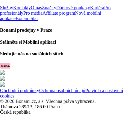
Služby
Kontakty
O nás
Značky
Dárkové poukazy
Kariéra
Pro
profesionály
Pro média
Affiliate program
Nová mobilní
aplikace
BonamiStar
Bonami prodejny v Praze
Stáhněte si Mobilní aplikaci
Sledujte nás na sociálních sítích
Obchodní podmínky
Ochrana osobních údajů
Pravidla a nastavení
cookies
© 2026 Bonami.cz, a.s. Všechna práva vyhrazena.
Thámova 289/13, 186 00 Praha
Česká republika