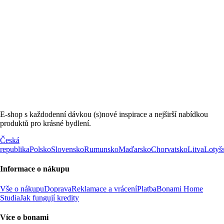
E-shop s každodenní dávkou (s)nové inspirace a nejširší nabídkou
produktů pro krásné bydlení.
Česká
republika
Polsko
Slovensko
Rumunsko
Maďarsko
Chorvatsko
Litva
Lotyš
Informace o nákupu
Vše o nákupu
Doprava
Reklamace a vrácení
Platba
Bonami Home
Studia
Jak fungují kredity
Více o bonami