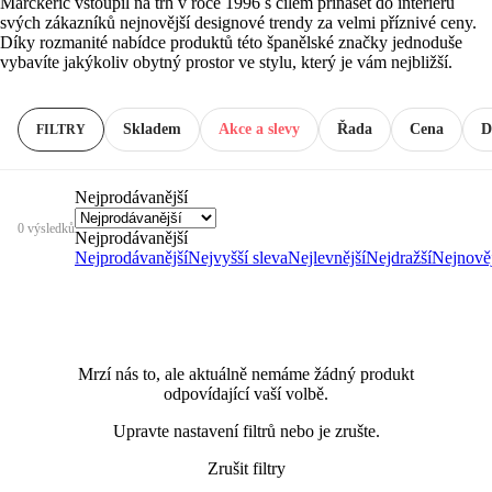
Marckeric vstoupil na trh v roce 1996 s cílem přinášet do interiérů
svých zákazníků nejnovější designové trendy za velmi příznivé ceny.
Díky rozmanité nabídce produktů této španělské značky jednoduše
vybavíte jakýkoliv obytný prostor ve stylu, který je vám nejbližší.
Skladem
Akce a slevy
Řada
Cena
D
FILTRY
Nejprodávanější
0 výsledků
Nejprodávanější
Nejprodávanější
Nejvyšší sleva
Nejlevnější
Nejdražší
Nejnověj
Mrzí nás to, ale aktuálně nemáme žádný produkt
odpovídající vaší volbě.
Upravte nastavení filtrů nebo je zrušte.
Zrušit filtry