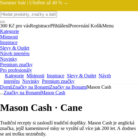
Summer Sale |
Ušetřete až 40 % →
300 Kč pro vás
Registrace
Přihlášení
Porovnání
Košík
Menu
Kategorie
Místnosti
Inspirace
Slevy & Outlet
Návrh interiéru
Novinky
Premium značky
Pro profesionály
Kategorie
Místnosti
Inspirace
Slevy & Outlet
Návrh
interiéru
Novinky
Premium značky
Domů
Značky na Bonami
Značky na Bonami
Mason Cash
...
Značky na Bonami
Mason Cash
Mason Cash · Cane
Tradiční recepty si zaslouží tradiční doplňky. Mason Cash je anglická
značka, jejíž kameninové mísy se vyrábí už více jak 200 let. A dodnes
se ani trošku nezměnily.