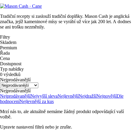
Tradiční recepty si zaslouží tradiční doplňky. Mason Cash je anglická
značka, jejíž kameninové mísy se vyrábí už více jak 200 let. A dodnes
se ani trošku nezměnily.
Filtry
Skladem
Premium
Řada
Cena
Dostupnost
Typ nabídky
0 výsledků
Nejprodávanější
Nejprodávanější
Nejprodávanější
Nejvyšší sleva
Nejlevnější
Nejdražší
Nejnovější
Dle
hodnocení
Nejlevnější za kus
Mrzí nás to, ale aktuálně nemáme žádný produkt odpovídající vaší
volbě.
Upravte nastavení filtrů nebo je zrušte.