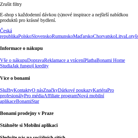
Zrušit filtry
E-shop s každodenní dávkou (s)nové inspirace a nejširší nabídkou
produktů pro krásné bydlení.
Česká
republika
Polsko
Slovensko
Rumunsko
Maďarsko
Chorvatsko
Litva
Lotyš
Informace o nákupu
Vše o nákupu
Doprava
Reklamace a vrácení
Platba
Bonami Home
Studia
Jak fungují kredity
Více o bonami
Služby
Kontakty
O nás
Značky
Dárkové poukazy
Kariéra
Pro
profesionály
Pro média
Affiliate program
Nová mobilní
aplikace
BonamiStar
Bonami prodejny v Praze
Stáhněte si Mobilní aplikaci
Sledujte nás na sociálních sítích