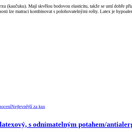
xu (kaučuku). Mají skvělou bodovou elasticitu, takže se umí dobře přiz
nosti lze matraci kombinovat s polohovatelnými rošty. Latex je hypoaler
nocení
Nejlevnější za kus
 latexový, s odnímatelným potahem/antialerg