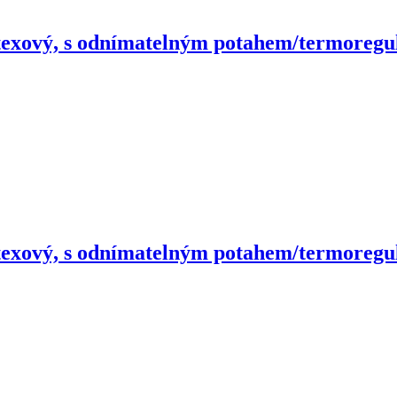
texový, s odnímatelným potahem/termoregula
texový, s odnímatelným potahem/termoregula