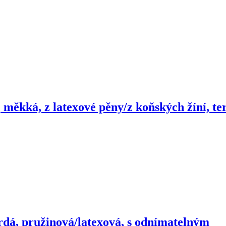
měkká, z latexové pěny/z koňských žíní, te
rdá, pružinová/latexová, s odnímatelným