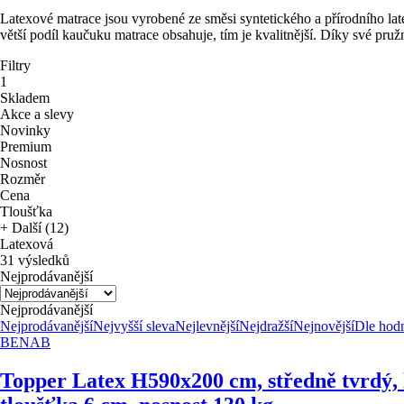
Latexové matrace jsou vyrobené ze směsi syntetického a přírodního late
větší podíl kaučuku matrace obsahuje, tím je kvalitnější. Díky své pruž
Filtry
1
Skladem
Akce a slevy
Novinky
Premium
Nosnost
Rozměr
Cena
Tloušťka
+ Další (12)
Latexová
31 výsledků
Nejprodávanější
Nejprodávanější
Nejprodávanější
Nejvyšší sleva
Nejlevnější
Nejdražší
Nejnovější
Dle hod
BENAB
Topper Latex H5
90x200 cm, středně tvrdý,