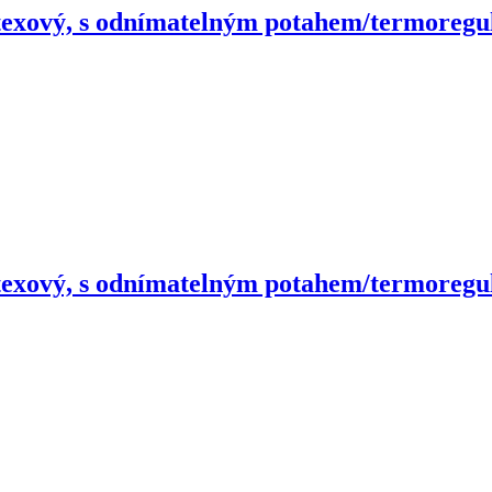
texový, s odnímatelným potahem/termoregula
texový, s odnímatelným potahem/termoregula