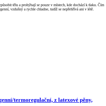
působit tělu a prohýbají se pouze v místech, kde dochází k tlaku. Čím
genní, vzdušný a rychle chladne, tudíž se nepřehřívá ani v létě.
enní/termoregulační, z latexové pěny,