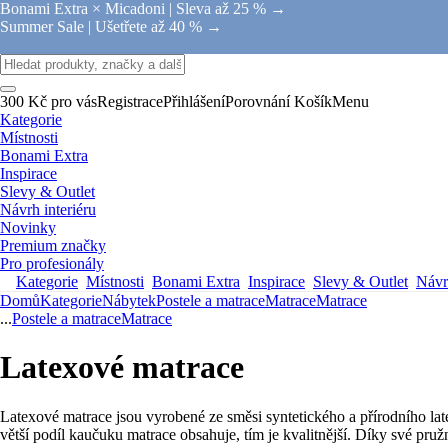
Bonami Extra × Micadoni |
Sleva až 25 % →
Summer Sale |
Ušetřete až 40 % →
300 Kč pro vás
Registrace
Přihlášení
Porovnání
Košík
Menu
Kategorie
Místnosti
Bonami Extra
Inspirace
Slevy & Outlet
Návrh interiéru
Novinky
Premium značky
Pro profesionály
Kategorie
Místnosti
Bonami Extra
Inspirace
Slevy & Outlet
Návrh
Domů
Kategorie
Nábytek
Postele a matrace
Matrace
Matrace
...
Postele a matrace
Matrace
Latexové matrace
Latexové matrace jsou vyrobené ze směsi syntetického a přírodního late
větší podíl kaučuku matrace obsahuje, tím je kvalitnější. Díky své pruž