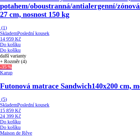
potahem/oboustranná/antialergenní/zónová/
27 cm, nosnost 150 kg
(
1
)
Skladem
Poslední kousek
14 959 Kč
Do košíku
Do košíku
další varianty
+ Rozměr (4)
-35 %
Karup
Futonová matrace Sandwich
140x200 cm, mě
(
5
)
Skladem
Poslední kousek
15 859 Kč
24 399 Kč
Do košíku
Do košíku
Maison de Rêve