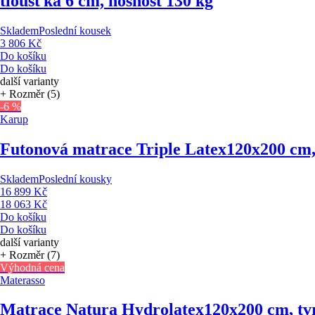
tloušťka 6 cm, nosnost 130 kg
Skladem
Poslední kousek
3 806 Kč
Do košíku
Do košíku
další varianty
+ Rozměr (5)
-6 %
Karup
Futonová matrace Triple Latex
120x200 cm, 
Skladem
Poslední kousky
16 899 Kč
18 063 Kč
Do košíku
Do košíku
další varianty
+ Rozměr (7)
Výhodná cena
Materasso
Matrace Natura Hydrolatex
120x200 cm, tv