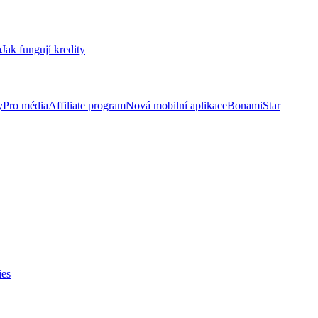
a
Jak fungují kredity
y
Pro média
Affiliate program
Nová mobilní aplikace
BonamiStar
ies