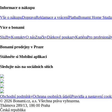
Informace o nákupu
Vše o nákupu
Doprava
Reklamace a vrácení
Platba
Bonami Home Studi
Více o bonami
Služby
Kontakty
O nás
Značky
Dárkové poukazy
Kariéra
Pro profesionál
Bonami prodejny v Praze
Stáhněte si Mobilní aplikaci
Sledujte nás na sociálních sítích
Obchodní podmínky
Ochrana osobních údajů
Pravidla a nastavení cook
© 2026 Bonami.cz, a.s. Všechna práva vyhrazena.
Thámova 289/13, 186 00 Praha
Česká republika