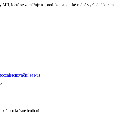
čky MIJ, která se zaměřuje na produkci japonské ručně vyráběné kerami
nocení
Nejlevnější za kus
ě.
uktů pro krásné bydlení.