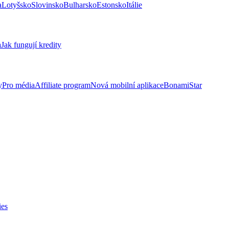
a
Lotyšsko
Slovinsko
Bulharsko
Estonsko
Itálie
a
Jak fungují kredity
y
Pro média
Affiliate program
Nová mobilní aplikace
BonamiStar
ies