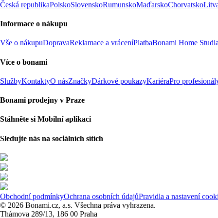
Česká republika
Polsko
Slovensko
Rumunsko
Maďarsko
Chorvatsko
Litv
Informace o nákupu
Vše o nákupu
Doprava
Reklamace a vrácení
Platba
Bonami Home Studi
Více o bonami
Služby
Kontakty
O nás
Značky
Dárkové poukazy
Kariéra
Pro profesionál
Bonami prodejny v Praze
Stáhněte si Mobilní aplikaci
Sledujte nás na sociálních sítích
Obchodní podmínky
Ochrana osobních údajů
Pravidla a nastavení cook
© 2026 Bonami.cz, a.s. Všechna práva vyhrazena.
Thámova 289/13, 186 00 Praha