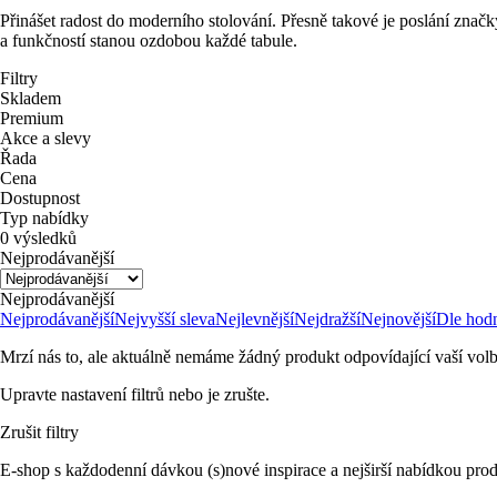
Přinášet radost do moderního stolování. Přesně takové je poslání zna
a funkčností stanou ozdobou každé tabule.
Filtry
Skladem
Premium
Akce a slevy
Řada
Cena
Dostupnost
Typ nabídky
0 výsledků
Nejprodávanější
Nejprodávanější
Nejprodávanější
Nejvyšší sleva
Nejlevnější
Nejdražší
Nejnovější
Dle hod
Mrzí nás to, ale aktuálně nemáme žádný produkt odpovídající vaší volb
Upravte nastavení filtrů nebo je zrušte.
Zrušit filtry
E-shop s každodenní dávkou (s)nové inspirace a nejširší nabídkou prod