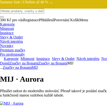
Summer Sale |
Ušetřete až 40 % →
300 Kč pro vás
Registrace
Přihlášení
Porovnání
Košík
Menu
Kategorie
Místnosti
Inspirace
Slevy & Outlet
Návrh interiéru
Novinky
Premium značky
Pro profesionály
Kategorie
Místnosti
Inspirace
Slevy & Outlet
Návrh interiéru
Nov
Domů
Značky na Bonami
Značky na Bonami
MIJ
...
Značky na Bonami
MIJ
MIJ · Aurora
Přinášet radost do moderního stolování. Přesně takové je poslání zna
a funkčností stanou ozdobou každé tabule.