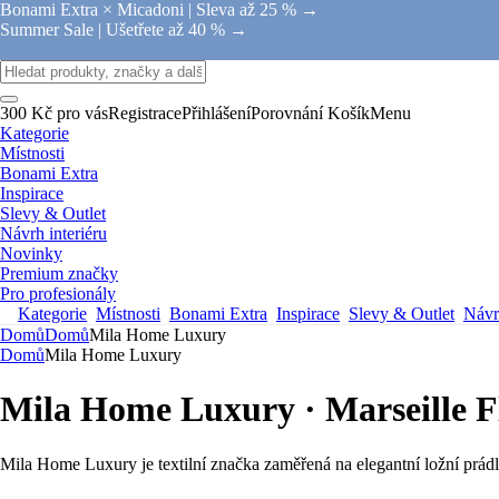
Bonami Extra × Micadoni |
Sleva až 25 % →
Summer Sale |
Ušetřete až 40 % →
300 Kč pro vás
Registrace
Přihlášení
Porovnání
Košík
Menu
Kategorie
Místnosti
Bonami Extra
Inspirace
Slevy & Outlet
Návrh interiéru
Novinky
Premium značky
Pro profesionály
Kategorie
Místnosti
Bonami Extra
Inspirace
Slevy & Outlet
Návrh
Domů
Domů
Mila Home Luxury
Domů
Mila Home Luxury
Mila Home Luxury · Marseille F
Mila Home Luxury je textilní značka zaměřená na elegantní ložní prádl