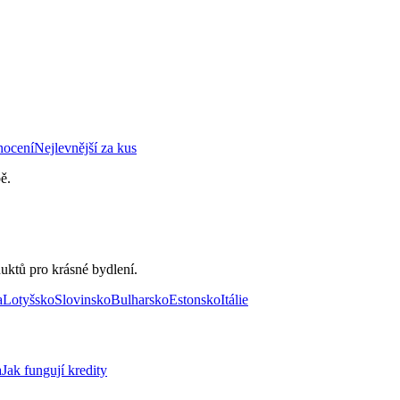
nocení
Nejlevnější za kus
ě.
uktů pro krásné bydlení.
a
Lotyšsko
Slovinsko
Bulharsko
Estonsko
Itálie
a
Jak fungují kredity