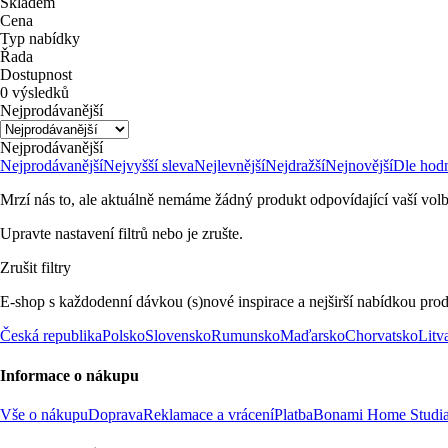
Skladem
Cena
Typ nabídky
Řada
Dostupnost
0 výsledků
Nejprodávanější
Nejprodávanější
Nejprodávanější
Nejvyšší sleva
Nejlevnější
Nejdražší
Nejnovější
Dle hod
Mrzí nás to, ale aktuálně nemáme žádný produkt odpovídající vaší volb
Upravte nastavení filtrů nebo je zrušte.
Zrušit filtry
E-shop s každodenní dávkou (s)nové inspirace a nejširší nabídkou prod
Česká republika
Polsko
Slovensko
Rumunsko
Maďarsko
Chorvatsko
Litv
Informace o nákupu
Vše o nákupu
Doprava
Reklamace a vrácení
Platba
Bonami Home Studi