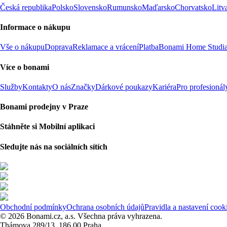
Česká republika
Polsko
Slovensko
Rumunsko
Maďarsko
Chorvatsko
Litv
Informace o nákupu
Vše o nákupu
Doprava
Reklamace a vrácení
Platba
Bonami Home Studi
Více o bonami
Služby
Kontakty
O nás
Značky
Dárkové poukazy
Kariéra
Pro profesionál
Bonami prodejny v Praze
Stáhněte si Mobilní aplikaci
Sledujte nás na sociálních sítích
Obchodní podmínky
Ochrana osobních údajů
Pravidla a nastavení cook
© 2026 Bonami.cz, a.s. Všechna práva vyhrazena.
Thámova 289/13, 186 00 Praha