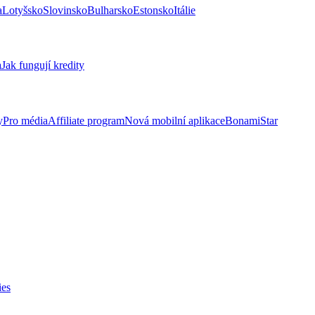
a
Lotyšsko
Slovinsko
Bulharsko
Estonsko
Itálie
a
Jak fungují kredity
y
Pro média
Affiliate program
Nová mobilní aplikace
BonamiStar
ies