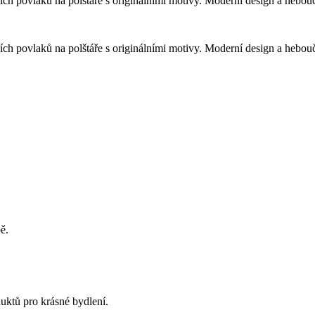
h povlaků na polštáře s originálními motivy. Moderní design a heboučký
h povlaků na polštáře s originálními motivy. Moderní design a heboučký
ě.
uktů pro krásné bydlení.