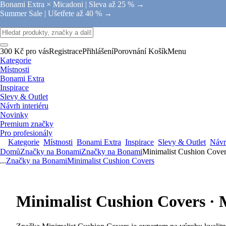
Bonami Extra × Micadoni |
Sleva až 25 % →
Summer Sale |
Ušetřete až 40 % →
300 Kč pro vás
Registrace
Přihlášení
Porovnání
Košík
Menu
Kategorie
Místnosti
Bonami Extra
Inspirace
Slevy & Outlet
Návrh interiéru
Novinky
Premium značky
Pro profesionály
Kategorie
Místnosti
Bonami Extra
Inspirace
Slevy & Outlet
Návrh
Domů
Značky na Bonami
Značky na Bonami
Minimalist Cushion Cove
...
Značky na Bonami
Minimalist Cushion Covers
Minimalist Cushion Covers ·