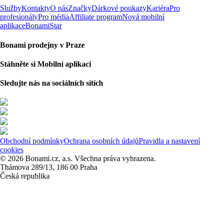
Služby
Kontakty
O nás
Značky
Dárkové poukazy
Kariéra
Pro
profesionály
Pro média
Affiliate program
Nová mobilní
aplikace
BonamiStar
Bonami prodejny v Praze
Stáhněte si Mobilní aplikaci
Sledujte nás na sociálních sítích
Obchodní podmínky
Ochrana osobních údajů
Pravidla a nastavení
cookies
© 2026 Bonami.cz, a.s. Všechna práva vyhrazena.
Thámova 289/13, 186 00 Praha
Česká republika