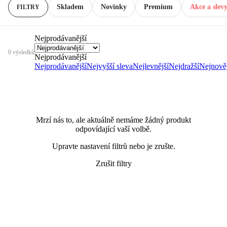
Skladem
Novinky
Premium
Akce a slev
FILTRY
Nejprodávanější
0 výsledků
Nejprodávanější
Nejprodávanější
Nejvyšší sleva
Nejlevnější
Nejdražší
Nejnověj
Mrzí nás to, ale aktuálně nemáme žádný produkt
odpovídající vaší volbě.
Upravte nastavení filtrů nebo je zrušte.
Zrušit filtry