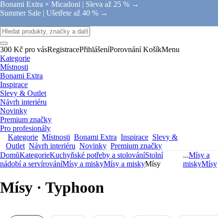
Bonami Extra × Micadoni |
Sleva až 25 % →
Summer Sale |
Ušetřete až 40 % →
300 Kč pro vás
Registrace
Přihlášení
Porovnání
Košík
Menu
Kategorie
Místnosti
Bonami Extra
Inspirace
Slevy & Outlet
Návrh interiéru
Novinky
Premium značky
Pro profesionály
Kategorie
Místnosti
Bonami Extra
Inspirace
Slevy &
Outlet
Návrh interiéru
Novinky
Premium značky
Domů
Kategorie
Kuchyňské potřeby a stolování
Stolní
...
Mísy a
nádobí a servírování
Mísy a misky
Mísy a misky
Mísy
misky
Mísy
Mísy · Typhoon