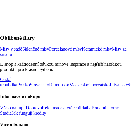
Oblíbené filtry
Mísy v sadě
Skleněné mísy
Porcelánové mísy
Keramické mísy
Mísy ze
smaltu
E-shop s každodenní dávkou (s)nové inspirace a nejširší nabídkou
produktů pro krásné bydlení.
Česká
republika
Polsko
Slovensko
Rumunsko
Maďarsko
Chorvatsko
Litva
Lotyš
Informace o nákupu
Vše o nákupu
Doprava
Reklamace a vrácení
Platba
Bonami Home
Studia
Jak fungují kredity
Více o bonami