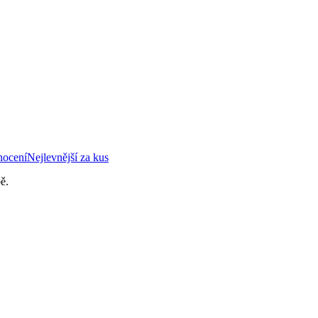
nocení
Nejlevnější za kus
ě.