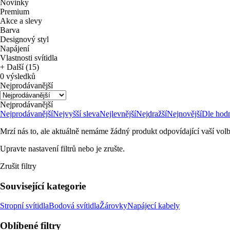
Novinky
Premium
Akce a slevy
Barva
Designový styl
Napájení
Vlastnosti svítidla
+ Další (15)
0 výsledků
Nejprodávanější
Nejprodávanější
Nejprodávanější
Nejvyšší sleva
Nejlevnější
Nejdražší
Nejnovější
Dle hod
Mrzí nás to, ale aktuálně nemáme žádný produkt odpovídající vaší volb
Upravte nastavení filtrů nebo je zrušte.
Zrušit filtry
Související kategorie
Stropní svítidla
Bodová svítidla
Žárovky
Napájecí kabely
Oblíbené filtry