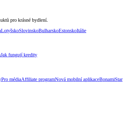
uktů pro krásné bydlení.
a
Lotyšsko
Slovinsko
Bulharsko
Estonsko
Itálie
a
Jak fungují kredity
y
Pro média
Affiliate program
Nová mobilní aplikace
BonamiStar