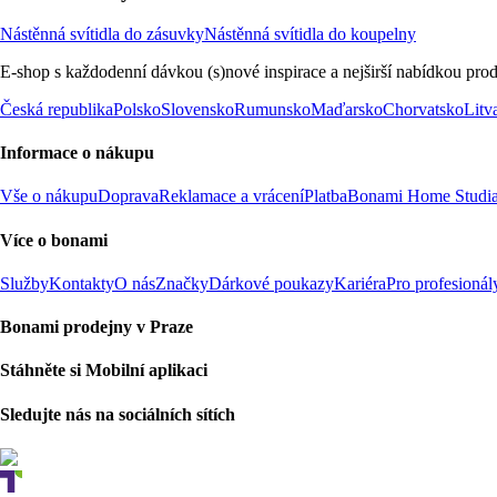
Nástěnná svítidla do zásuvky
Nástěnná svítidla do koupelny
E-shop s každodenní dávkou (s)nové inspirace a nejširší nabídkou prod
Česká republika
Polsko
Slovensko
Rumunsko
Maďarsko
Chorvatsko
Litv
Informace o nákupu
Vše o nákupu
Doprava
Reklamace a vrácení
Platba
Bonami Home Studi
Více o bonami
Služby
Kontakty
O nás
Značky
Dárkové poukazy
Kariéra
Pro profesionál
Bonami prodejny v Praze
Stáhněte si Mobilní aplikaci
Sledujte nás na sociálních sítích