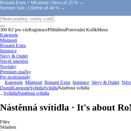
Bonami Extra × Micadoni |
Sleva až 25 % →
Summer Sale |
Ušetřete až 40 % →
300 Kč pro vás
Registrace
Přihlášení
Porovnání
Košík
Menu
Kategorie
Místnosti
Bonami Extra
Inspirace
Slevy & Outlet
Návrh interiéru
Novinky
Premium značky
Pro profesionály
Kategorie
Místnosti
Bonami Extra
Inspirace
Slevy & Outlet
Návrh
Domů
Kategorie
Svítidla
Svítidla
Nástěnná svítidla
...
Svítidla
Nástěnná svítidla
Nástěnná svítidla · It's about R
Filtry
Skladem