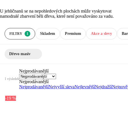
U jehličnanů se na nepohledových plochách může vyskytovat
namodralé zbarvení běli dřeva, které není považováno za vadu.
Skladem
Premium
Akce a slevy
Bar
FILTRY
1
Dřevo masiv
Nejprodávanější
1 výsledek
Nejprodávanější
Nejprodávanější
Nejvyšší sleva
Nejlevnější
Nejdražší
Nejnověj
-19 %