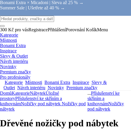
Bonami Extra × Micadoni |
Sleva až 25 % →
Summer Sale |
Ušetřete až 40 % →
300 Kč pro vás
Registrace
Přihlášení
Porovnání
Košík
Menu
Kategorie
Místnosti
Bonami Extra
Inspirace
Slevy & Outlet
Návrh interiéru
Novinky
Premium značky
Pro profesionály
Kategorie
Místnosti
Bonami Extra
Inspirace
Slevy &
Outlet
Návrh interiéru
Novinky
Premium značky
Domů
Kategorie
Nábytek
Úložné
...
Příslušenství ke
prostory
Příslušenství ke skříním a
skříním a
knihovnám
Nožičky pod nábytek
Nožičky pod
knihovnám
Nožičky
nábytek
pod nábytek
Dřevěné nožičky pod nábytek