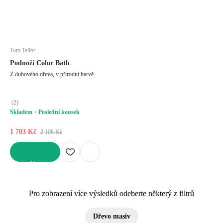
Tom Tailor
Podnoží Color Bath
Z dubového dřeva, v přírodní barvě
(
2
)
Skladem
Poslední kousek
1 703 Kč
2 108 Kč
DO KOŠÍKU
Pro zobrazení více výsledků odeberte některý z filtrů
Dřevo masiv