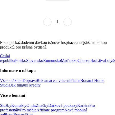
1
E-shop s každodenní dávkou (s)nové inspirace a nejširší nabídkou
produktů pro krásné bydlení.
Česká
republika
Polsko
Slovensko
Rumunsko
Maďarsko
Chorvatsko
Litva
Lotyš
Informace o nákupu
Vše o nákupu
Doprava
Reklamace a vrácení
Platba
Bonami Home
Studia
Jak fungují kredity
Více o bonami
Služby
Kontakty
O nás
Značky
Dárkové poukazy
Kariéra
Pro
profesionály
Pro média
Affiliate program
Nová mobilní
aplikace
BonamiStar