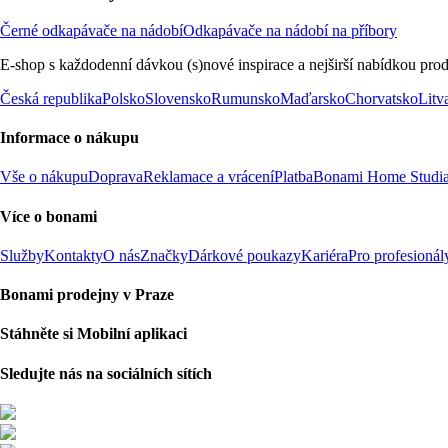
Černé odkapávače na nádobí
Odkapávače na nádobí na příbory
E-shop s každodenní dávkou (s)nové inspirace a nejširší nabídkou prod
Česká republika
Polsko
Slovensko
Rumunsko
Maďarsko
Chorvatsko
Litv
Informace o nákupu
Vše o nákupu
Doprava
Reklamace a vrácení
Platba
Bonami Home Studi
Více o bonami
Služby
Kontakty
O nás
Značky
Dárkové poukazy
Kariéra
Pro profesionál
Bonami prodejny v Praze
Stáhněte si Mobilní aplikaci
Sledujte nás na sociálních sítích