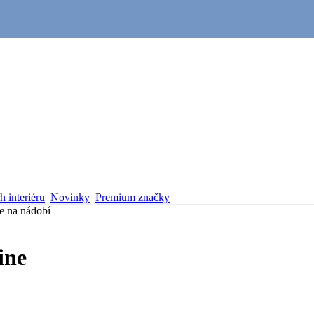
 interiéru
Novinky
Premium značky
 na nádobí
ine