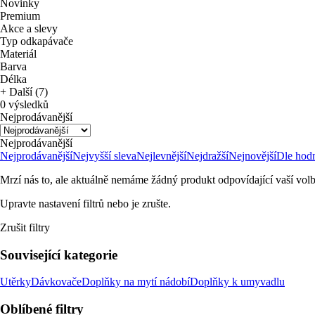
Novinky
Premium
Akce a slevy
Typ odkapávače
Materiál
Barva
Délka
+ Další (7)
0 výsledků
Nejprodávanější
Nejprodávanější
Nejprodávanější
Nejvyšší sleva
Nejlevnější
Nejdražší
Nejnovější
Dle hod
Mrzí nás to, ale aktuálně nemáme žádný produkt odpovídající vaší volb
Upravte nastavení filtrů nebo je zrušte.
Zrušit filtry
Související kategorie
Utěrky
Dávkovače
Doplňky na mytí nádobí
Doplňky k umyvadlu
Oblíbené filtry