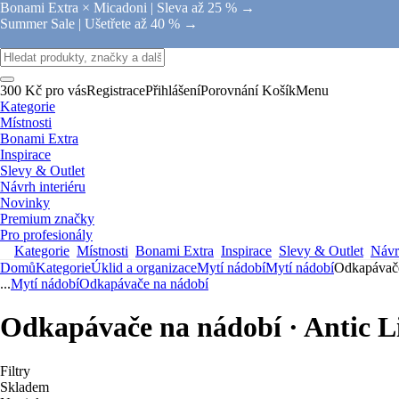
Bonami Extra × Micadoni |
Sleva až 25 % →
Summer Sale |
Ušetřete až 40 % →
300 Kč pro vás
Registrace
Přihlášení
Porovnání
Košík
Menu
Kategorie
Místnosti
Bonami Extra
Inspirace
Slevy & Outlet
Návrh interiéru
Novinky
Premium značky
Pro profesionály
Kategorie
Místnosti
Bonami Extra
Inspirace
Slevy & Outlet
Návrh
Domů
Kategorie
Úklid a organizace
Mytí nádobí
Mytí nádobí
Odkapávače
...
Mytí nádobí
Odkapávače na nádobí
Odkapávače na nádobí · Antic L
Filtry
Skladem