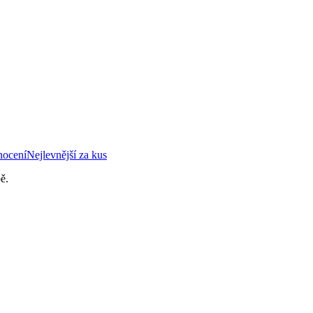
nocení
Nejlevnější za kus
ě.