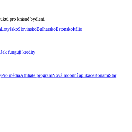
uktů pro krásné bydlení.
a
Lotyšsko
Slovinsko
Bulharsko
Estonsko
Itálie
a
Jak fungují kredity
y
Pro média
Affiliate program
Nová mobilní aplikace
BonamiStar