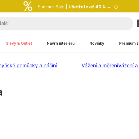
Summer Sale |
Ušetřete až 40 % →
Slevy & Outlet
Návrh interiéru
Novinky
Premium z
hyňské pomůcky a náčiní
Vážení a měření
Vážení a
a