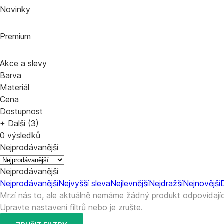
Novinky
Premium
Akce a slevy
Barva
Materiál
Cena
Dostupnost
+ Další (3)
0 výsledků
Nejprodávanější
Nejprodávanější
Nejprodávanější
Nejvyšší sleva
Nejlevnější
Nejdražší
Nejnovější
Mrzí nás to, ale aktuálně nemáme žádný produkt odpovídající
Upravte nastavení filtrů nebo je zrušte.