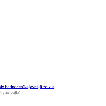
Dle hodnocení
Nejlevnější za kus
 vaší volbě.