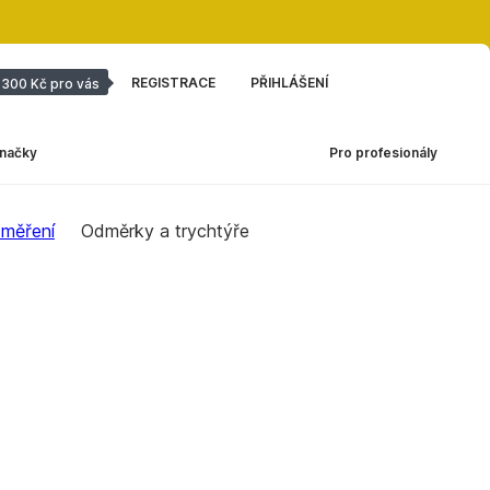
REGISTRACE
PŘIHLÁŠENÍ
300 Kč pro vás
načky
Pro profesionály
 měření
Odměrky a trychtýře