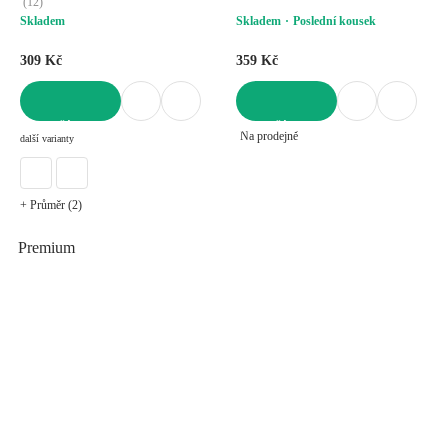
(
12
)
Skladem
Skladem
Poslední kousek
309 Kč
359 Kč
DO KOŠÍKU
DO KOŠÍKU
Na prodejně
další varianty
+ Průměr (2)
Premium