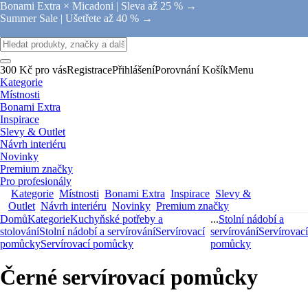
Bonami Extra × Micadoni |
Sleva až 25 % →
Summer Sale |
Ušetřete až 40 % →
300 Kč pro vás
Registrace
Přihlášení
Porovnání
Košík
Menu
Kategorie
Místnosti
Bonami Extra
Inspirace
Slevy & Outlet
Návrh interiéru
Novinky
Premium značky
Pro profesionály
Kategorie
Místnosti
Bonami Extra
Inspirace
Slevy &
Outlet
Návrh interiéru
Novinky
Premium značky
Domů
Kategorie
Kuchyňské potřeby a
...
Stolní nádobí a
stolování
Stolní nádobí a servírování
Servírovací
servírování
Servírovací
pomůcky
Servírovací pomůcky
pomůcky
Černé servírovací pomůcky