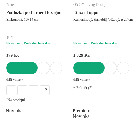
Zone
OYOY Living Design
Podložka pod hrnec Hexagon
Etažér Toppu
Silikonová, 16x14 cm
Kameninový, černobílý/béžový, ø 27 cm
(
87
)
Skladem
Poslední kousky
Skladem
Poslední kousky
379 Kč
2 329 Kč
DO KOŠÍKU
DO KOŠÍKU
další varianty
další varianty
+ Průměr (2)
+2
Na prodejně
Novinka
Premium
Novinka