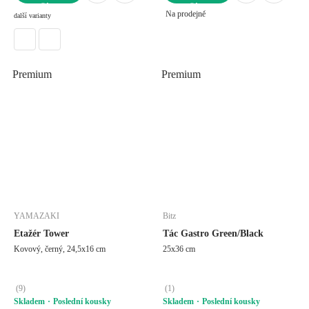
DO KOŠÍKU
DO KOŠÍKU
Na prodejně
další varianty
Premium
Premium
YAMAZAKI
Bitz
Etažér Tower
Tác Gastro Green/Black
Kovový, černý, 24,5x16 cm
25x36 cm
(
9
)
(
1
)
Skladem
Poslední kousky
Skladem
Poslední kousky