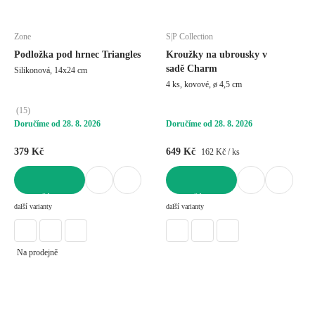
Zone
S|P Collection
Podložka pod hrnec Triangles
Kroužky na ubrousky v
sadě Charm
Silikonová, 14x24 cm
4 ks, kovové, ø 4,5 cm
(
15
)
Doručíme od 28. 8. 2026
Doručíme od 28. 8. 2026
379 Kč
649 Kč
162 Kč / ks
DO KOŠÍKU
DO KOŠÍKU
další varianty
další varianty
Na prodejně