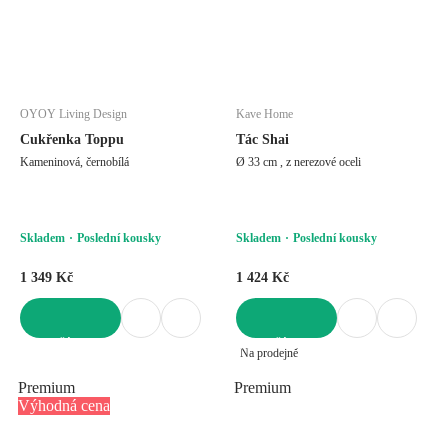
OYOY Living Design
Kave Home
Cukřenka Toppu
Tác Shai
Kameninová, černobílá
Ø 33 cm , z nerezové oceli
Skladem
Poslední kousky
Skladem
Poslední kousky
1 349 Kč
1 424 Kč
DO KOŠÍKU
DO KOŠÍKU
Na prodejně
Premium
Premium
Výhodná cena