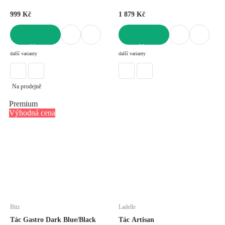
999 Kč
1 879 Kč
DO KOŠÍKU
DO KOŠÍKU
další varianty
další varianty
Na prodejně
Premium
Výhodná cena
Bitz
Ladelle
Tác Gastro Dark Blue/Black
Tác Artisan