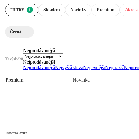
Skladem
Novinky
Premium
Akce a 
FILTRY
1
Černá
Nejprodávanější
30 výsledků
Nejprodávanější
Nejprodávanější
Nejvyšší sleva
Nejlevnější
Nejdražší
Nejnově
Premium
Novinka
Prověřená kvalita