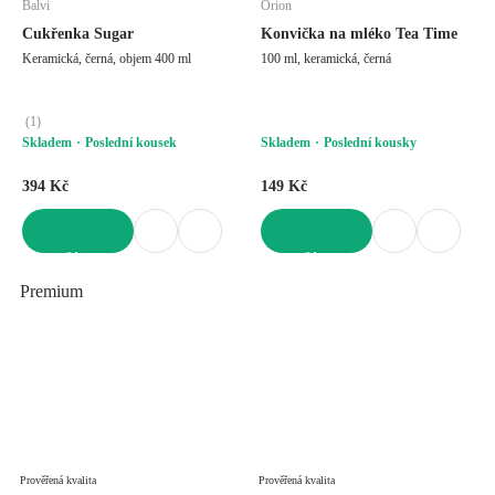
Balvi
Orion
Cukřenka Sugar
Konvička na mléko Tea Time
Keramická, černá, objem 400 ml
100 ml, keramická, černá
(
1
)
Skladem
Poslední kousek
Skladem
Poslední kousky
394 Kč
149 Kč
DO KOŠÍKU
DO KOŠÍKU
Premium
Prověřená kvalita
Prověřená kvalita