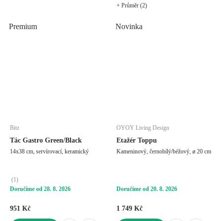
+ Průměr (2)
Premium
Novinka
Bitz
OYOY Living Design
Tác Gastro Green/Black
Etažér Toppu
14x38 cm, servírovací, keramický
Kameninový, černobílý/béžový, ø 20 cm
(
1
)
Doručíme od 28. 8. 2026
Doručíme od 20. 8. 2026
951 Kč
1 749 Kč