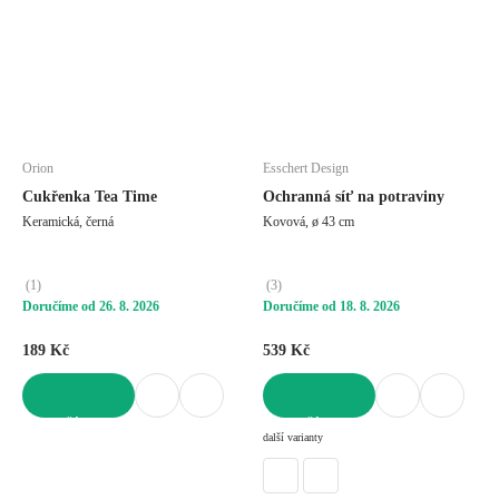
Orion
Esschert Design
Cukřenka Tea Time
Ochranná síť na potraviny
Keramická, černá
Kovová, ø 43 cm
(
1
)
(
3
)
Doručíme od 26. 8. 2026
Doručíme od 18. 8. 2026
189 Kč
539 Kč
DO KOŠÍKU
DO KOŠÍKU
další varianty