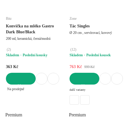
Bitz
Zone
Konvička na mléko Gastro
Tác Singles
Dark Blue/Black
Ø 20 cm , servírovací, kovový
200 ml, keramická, černá/modrá
(
2
)
(
12
)
Skladem
Poslední kousky
Skladem
Poslední kousek
363 Kč
763 Kč
999 Kč
DO KOŠÍKU
DO KOŠÍKU
Na prodejně
další varianty
Premium
Premium