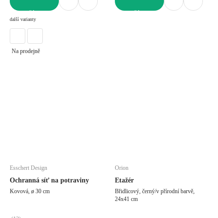
DO KOŠÍKU
DO KOŠÍKU
další varianty
Na prodejně
Esschert Design
Orion
Ochranná síť na potraviny
Etažér
Kovová, ø 30 cm
Břidlicový, černý/v přírodní barvě,
24x41 cm