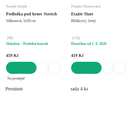
Joseph Joseph
Premier Housewares
Podložka pod hrnec Stretch
Etažér Slate
Silikonová, 5x50 cm
Břidlicový, černý
(
90
)
(
110
)
Skladem
Poslední kousek
Doručíme od 1. 9. 2026
459 Kč
419 Kč
DO KOŠÍKU
DO KOŠÍKU
Na prodejně
Premium
sada 4 ks