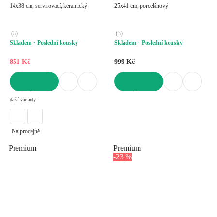
14x38 cm, servírovací, keramický
25x41 cm, porcelánový
(
3
)
(
3
)
Skladem
Poslední kousky
Skladem
Poslední kousky
851 Kč
999 Kč
DO KOŠÍKU
DO KOŠÍKU
další varianty
Na prodejně
Premium
Premium
-23 %