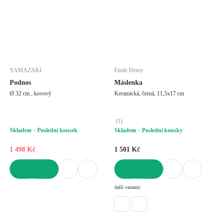
YAMAZAKI
Emile Henry
Podnos
Máslenka
Ø 32 cm , kovový
Keramická, černá, 11,5x17 cm
(
1
)
Skladem
Poslední kousek
Skladem
Poslední kousky
1 498 Kč
1 501 Kč
DO KOŠÍKU
DO KOŠÍKU
další varianty