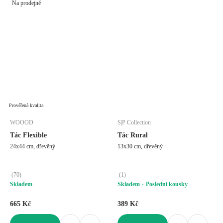
Na prodejně
Prověřená kvalita
WOOOD
S|P Collection
Tác Flexible
Tác Rural
24x44 cm, dřevěný
13x30 cm, dřevěný
(
70
)
(
1
)
Skladem
Skladem
Poslední kousky
665 Kč
389 Kč