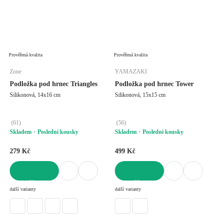
Prověřená kvalita
Prověřená kvalita
Zone
YAMAZAKI
Podložka pod hrnec Triangles
Podložka pod hrnec Tower
Silikonová, 14x16 cm
Silikonová, 15x15 cm
(
61
)
(
56
)
Skladem
Poslední kousky
Skladem
Poslední kousky
279 Kč
499 Kč
DO KOŠÍKU
DO KOŠÍKU
další varianty
další varianty