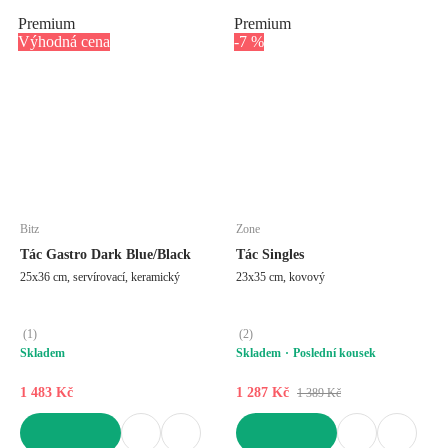
Premium
Premium
Výhodná cena
-7 %
Bitz
Zone
Tác Gastro Dark Blue/Black
Tác Singles
25x36 cm, servírovací, keramický
23x35 cm, kovový
(
1
)
(
2
)
Skladem
Skladem
Poslední kousek
1 483 Kč
1 287 Kč
1 389 Kč