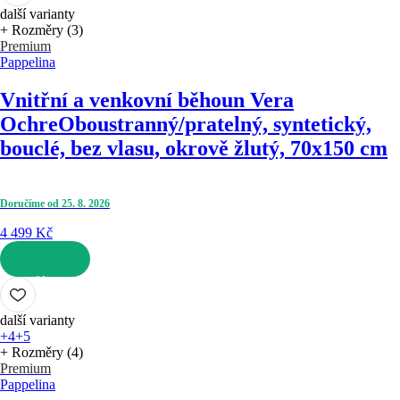
další varianty
+ Rozměry (3)
Premium
Pappelina
Vnitřní a venkovní běhoun Vera
Ochre
Oboustranný/pratelný, syntetický,
bouclé, bez vlasu, okrově žlutý, 70x150 cm
Doručíme od 25. 8. 2026
4 499 Kč
DO KOŠÍKU
další varianty
+4
+5
+ Rozměry (4)
Premium
Pappelina