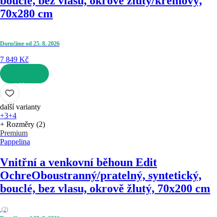
bouclé, bez vlasu, okrově žlutý/krémový,
70x280 cm
Doručíme od 25. 8. 2026
7 849 Kč
DO KOŠÍKU
další varianty
+3
+4
+ Rozměry (2)
Premium
Pappelina
Vnitřní a venkovní běhoun Edit
Ochre
Oboustranný/pratelný, syntetický,
bouclé, bez vlasu, okrově žlutý, 70x200 cm
(
2
)