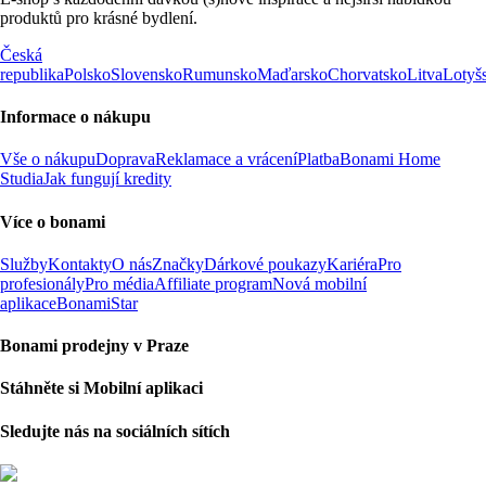
produktů pro krásné bydlení.
Česká
republika
Polsko
Slovensko
Rumunsko
Maďarsko
Chorvatsko
Litva
Lotyš
Informace o nákupu
Vše o nákupu
Doprava
Reklamace a vrácení
Platba
Bonami Home
Studia
Jak fungují kredity
Více o bonami
Služby
Kontakty
O nás
Značky
Dárkové poukazy
Kariéra
Pro
profesionály
Pro média
Affiliate program
Nová mobilní
aplikace
BonamiStar
Bonami prodejny v Praze
Stáhněte si Mobilní aplikaci
Sledujte nás na sociálních sítích