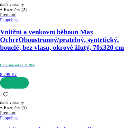
další varianty
+ Rozměry (2)
Premium
Pappelina
Vnitřní a venkovní běhoun Max
Ochre
Oboustranný/pratelný, syntetický,
bouclé, bez vlasu, okrově žlutý, 70x320 cm
Doručíme od 25. 8. 2026
8 799 Kč
DO KOŠÍKU
další varianty
+ Rozměry (5)
Premium
Pappelina