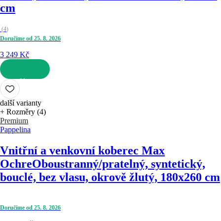
cm
(
4
)
Doručíme od 25. 8. 2026
3 249 Kč
DO KOŠÍKU
další varianty
+ Rozměry (4)
Premium
Pappelina
Vnitřní a venkovní koberec Max
Ochre
Oboustranný/pratelný, syntetický,
bouclé, bez vlasu, okrově žlutý, 180x260 cm
Doručíme od 25. 8. 2026