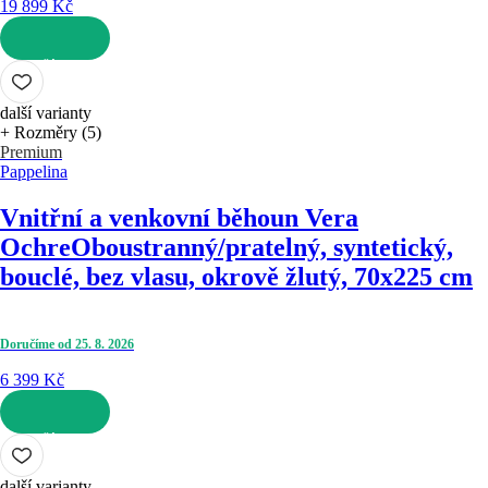
19 899 Kč
DO KOŠÍKU
další varianty
+ Rozměry (5)
Premium
Pappelina
Vnitřní a venkovní běhoun Vera
Ochre
Oboustranný/pratelný, syntetický,
bouclé, bez vlasu, okrově žlutý, 70x225 cm
Doručíme od 25. 8. 2026
6 399 Kč
DO KOŠÍKU
další varianty