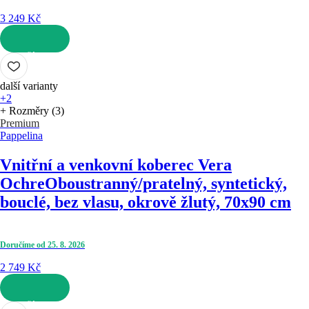
3 249 Kč
DO KOŠÍKU
další varianty
+2
+ Rozměry (3)
Premium
Pappelina
Vnitřní a venkovní koberec Vera
Ochre
Oboustranný/pratelný, syntetický,
bouclé, bez vlasu, okrově žlutý, 70x90 cm
Doručíme od 25. 8. 2026
2 749 Kč
DO KOŠÍKU