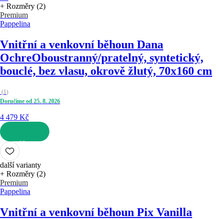
+ Rozměry (2)
Premium
Pappelina
Vnitřní a venkovní běhoun Dana
Ochre
Oboustranný/pratelný, syntetický,
bouclé, bez vlasu, okrově žlutý, 70x160 cm
(
1
)
Doručíme od 25. 8. 2026
4 479 Kč
DO KOŠÍKU
další varianty
+ Rozměry (2)
Premium
Pappelina
Vnitřní a venkovní běhoun Pix Vanilla