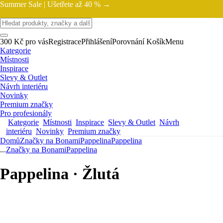
Summer Sale |
Ušetřete až 40 % →
300 Kč pro vás
Registrace
Přihlášení
Porovnání
Košík
Menu
Kategorie
Místnosti
Inspirace
Slevy & Outlet
Návrh interiéru
Novinky
Premium značky
Pro profesionály
Kategorie
Místnosti
Inspirace
Slevy & Outlet
Návrh
interiéru
Novinky
Premium značky
Domů
Značky na Bonami
Pappelina
Pappelina
...
Značky na Bonami
Pappelina
Pappelina · Žlutá