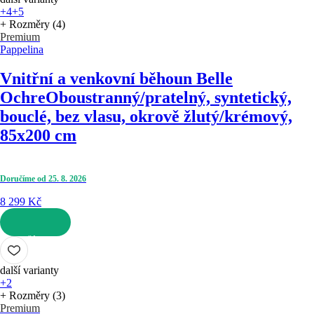
+4
+5
+ Rozměry (4)
Premium
Pappelina
Vnitřní a venkovní běhoun Belle
Ochre
Oboustranný/pratelný, syntetický,
bouclé, bez vlasu, okrově žlutý/krémový,
85x200 cm
Doručíme od 25. 8. 2026
8 299 Kč
DO KOŠÍKU
další varianty
+2
+ Rozměry (3)
Premium