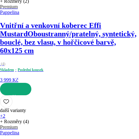
+ Rozměry (2)
Premium
Pappelina
Vnitřní a venkovní koberec Effi
Mustard
Oboustranný/pratelný, syntetický,
bouclé, bez vlasu, v hořčicové barvě,
60x125 cm
(
4
)
Skladem
Poslední kousek
3 999 Kč
DO KOŠÍKU
další varianty
+2
+ Rozměry (4)
Premium
Pappelina