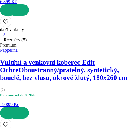
6 899 Kč
DO KOŠÍKU
další varianty
+2
+ Rozměry (5)
Premium
Pappelina
Vnitřní a venkovní koberec Edit
Ochre
Oboustranný/pratelný, syntetický,
bouclé, bez vlasu, okrově žlutý, 180x260 cm
(
2
)
Doručíme od 25. 8. 2026
19 899 Kč
DO KOŠÍKU