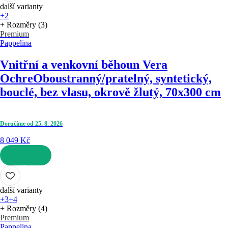
další varianty
+2
+ Rozměry (3)
Premium
Pappelina
Vnitřní a venkovní běhoun Vera
Ochre
Oboustranný/pratelný, syntetický,
bouclé, bez vlasu, okrově žlutý, 70x300 cm
Doručíme od 25. 8. 2026
8 049 Kč
DO KOŠÍKU
další varianty
+3
+4
+ Rozměry (4)
Premium
Pappelina