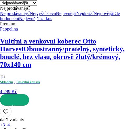
Nejprodávanější
Nejprodávanější
Nejvyšší sleva
Nejlevnější
Nejdražší
Nejnovější
Dle
hodnocení
Nejlevnější za kus
Premium
Pappelina
Vnitřní a venkovní koberec Otto
Harvest
Oboustranný/pratelný, syntetický,
bouclé, bez vlasu, okrově žlutý/krémový,
70x140 cm
(
1
)
Skladem
Poslední kousek
4 299 Kč
DO KOŠÍKU
další varianty
+3
+4