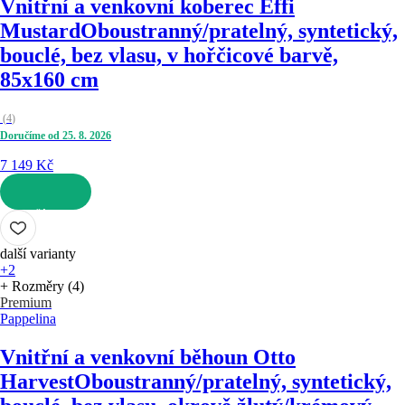
Vnitřní a venkovní koberec Effi
Mustard
Oboustranný/pratelný, syntetický,
bouclé, bez vlasu, v hořčicové barvě,
85x160 cm
(
4
)
Doručíme od 25. 8. 2026
7 149 Kč
DO KOŠÍKU
další varianty
+2
+ Rozměry (4)
Premium
Pappelina
Vnitřní a venkovní běhoun Otto
Harvest
Oboustranný/pratelný, syntetický,