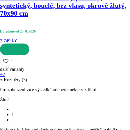
syntetický, bouclé, bez vlasu, okrově žlutý,
70x90 cm
Doručíme od 25. 8. 2026
2 749 Kč
DO KOŠÍKU
další varianty
+2
+ Rozměry (3)
Pro zobrazení více výsledků odeberte některý z filtrů
Žlutá
1
E-shop s každodenní dávkou (s)nové inspirace a nejširší nabídkou