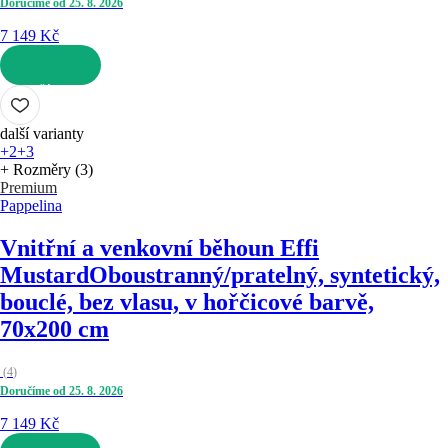
Doručíme od 25. 8. 2026
7 149 Kč
DO KOŠÍKU
další varianty
+2
+3
+ Rozměry (3)
Premium
Pappelina
Vnitřní a venkovní běhoun Effi
Mustard
Oboustranný/pratelný, syntetický,
bouclé, bez vlasu, v hořčicové barvě,
70x200 cm
(
4
)
Doručíme od 25. 8. 2026
7 149 Kč