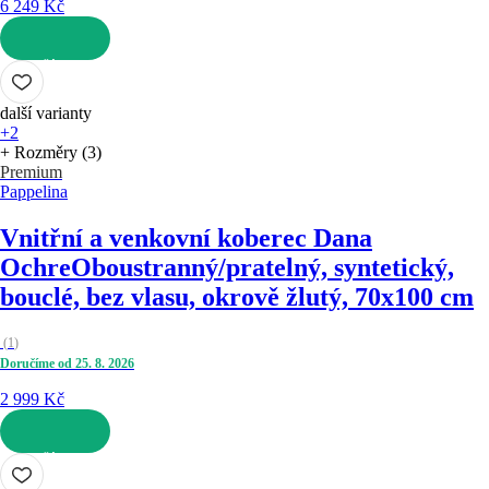
6 249 Kč
DO KOŠÍKU
další varianty
+2
+ Rozměry (3)
Premium
Pappelina
Vnitřní a venkovní koberec Dana
Ochre
Oboustranný/pratelný, syntetický,
bouclé, bez vlasu, okrově žlutý, 70x100 cm
(
1
)
Doručíme od 25. 8. 2026
2 999 Kč
DO KOŠÍKU