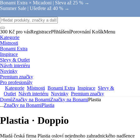
Bonami Extra × Micadoni |
Sleva až 25 % →
Summer Sale |
Ušetřete až 40 % →
300 Kč pro vás
Registrace
Přihlášení
Porovnání
Košík
Menu
Kategorie
Místnosti
Bonami Extra
Inspirace
Slevy & Outlet
Návrh interiéru
Novinky
Premium značky
Pro profesionály
Kategorie
Místnosti
Bonami Extra
Inspirace
Slevy &
Outlet
Návrh interiéru
Novinky
Premium značky
Domů
Značky na Bonami
Značky na Bonami
Plastia
...
Značky na Bonami
Plastia
Plastia · Doppio
Mladá česká firma Plastia osloví nejednoho zahradnického nadšence