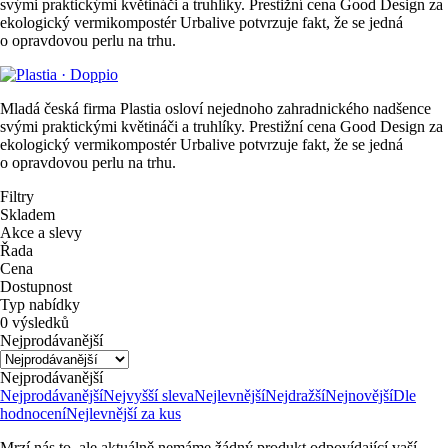
svými praktickými květináči a truhlíky. Prestižní cena Good Design za
ekologický vermikompostér Urbalive potvrzuje fakt, že se jedná
o opravdovou perlu na trhu.
Mladá česká firma Plastia osloví nejednoho zahradnického nadšence
svými praktickými květináči a truhlíky. Prestižní cena Good Design za
ekologický vermikompostér Urbalive potvrzuje fakt, že se jedná
o opravdovou perlu na trhu.
Filtry
Skladem
Akce a slevy
Řada
Cena
Dostupnost
Typ nabídky
0 výsledků
Nejprodávanější
Nejprodávanější
Nejprodávanější
Nejvyšší sleva
Nejlevnější
Nejdražší
Nejnovější
Dle
hodnocení
Nejlevnější za kus
Mrzí nás to, ale aktuálně nemáme žádný produkt odpovídající vaší