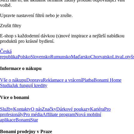
volbě.
Upravte nastavení filtrů nebo je zrušte.
Zrušit filtry
E-shop s každodenní dávkou (s)nové inspirace a nejširší nabídkou
produktů pro krásné bydlení.
Česká
republika
Polsko
Slovensko
Rumunsko
Maďarsko
Chorvatsko
Litva
Lotyš
Informace o nákupu
Vše o nákupu
Doprava
Reklamace a vrácení
Platba
Bonami Home
Studia
Jak fungují kredity
Více o bonami
Služby
Kontakty
O nás
Značky
Dárkové poukazy
Kariéra
Pro
profesionály
Pro média
Affiliate program
Nová mobilní
aplikace
BonamiStar
Bonami prodejny v Praze