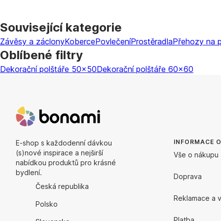
Související kategorie
Závěsy a záclony
Koberce
Povlečení
Prostěradla
Přehozy na 
Oblíbené filtry
Dekorační polštáře 50x50
Dekorační polštáře 60x60
INFORMACE 
E-shop s každodenní dávkou
(s)nové inspirace a nejširší
Vše o nákupu
nabídkou produktů pro krásné
bydlení.
Doprava
Česká republika
Reklamace a v
Polsko
Platba