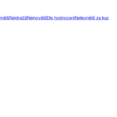
vnější
Nejdražší
Nejnovější
Dle hodnocení
Nejlevnější za kus