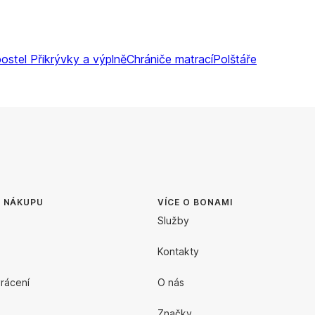
postel
Přikrývky a výplně
Chrániče matrací
Polštáře
O NÁKUPU
VÍCE O BONAMI
Služby
Kontakty
rácení
O nás
Značky