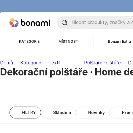
KATEGORIE
MÍSTNOSTI
Bonami Extra
Domů
Kategorie
Textil
Polštáře
Polštáře
De
Dekorační polštáře · Home d
FILTRY
Skladem
Novinky
Prem