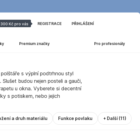
REGISTRACE
PŘIHLÁŠENÍ
300 Kč pro vás
ky
Premium značky
Pro profesionály
polštáře s výplní podtrhnou styl
. Slušet budou nejen posteli a gauči,
arapetu u okna. Vyberete si decentní
ky s potiskem, nebo jejich
ožení a druh materiálu
Funkce povlaku
+ Další (11)