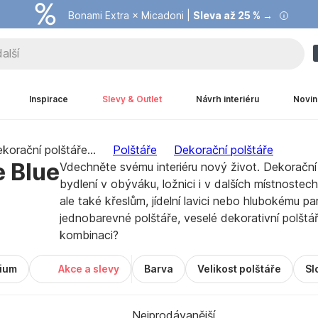
Bonami Extra × Micadoni |
Summer Sale |
Ušetřete až 40 % →
Sleva až 25 % →
Inspirace
Slevy & Outlet
Návrh interiéru
Novin
korační polštáře
...
Polštáře
Dekorační polštáře
e Blue
Vdechněte svému interiéru nový život. Dekorační 
bydlení v obýváku, ložnici i v dalších místnostech
ale také křeslům, jídelní lavici nebo hlubokému p
jednobarevné polštáře, veselé dekorativní polštář
kombinaci?
ium
Akce a slevy
Barva
Velikost polštáře
Sl
Nejprodávanější