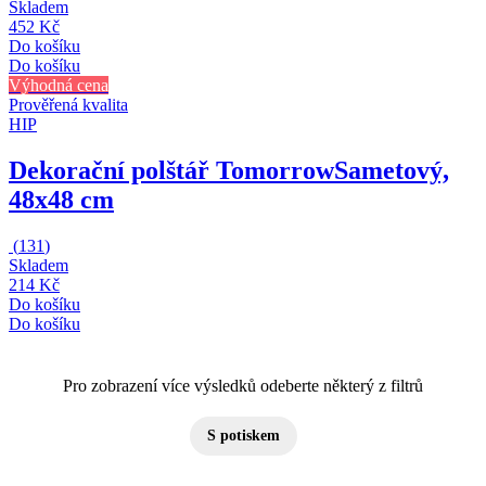
Skladem
452 Kč
Do košíku
Do košíku
Výhodná cena
Prověřená kvalita
HIP
Dekorační polštář Tomorrow
Sametový,
48x48 cm
(
131
)
Skladem
214 Kč
Do košíku
Do košíku
Pro zobrazení více výsledků odeberte některý z filtrů
S potiskem