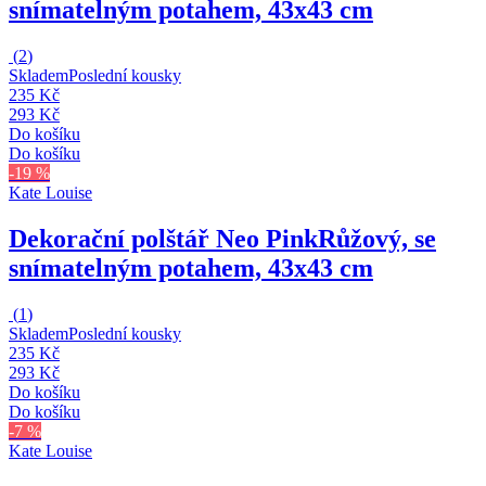
snímatelným potahem, 43x43 cm
(
2
)
Skladem
Poslední kousky
235 Kč
293 Kč
Do košíku
Do košíku
-19 %
Kate Louise
Dekorační polštář Neo Pink
Růžový, se
snímatelným potahem, 43x43 cm
(
1
)
Skladem
Poslední kousky
235 Kč
293 Kč
Do košíku
Do košíku
-7 %
Kate Louise