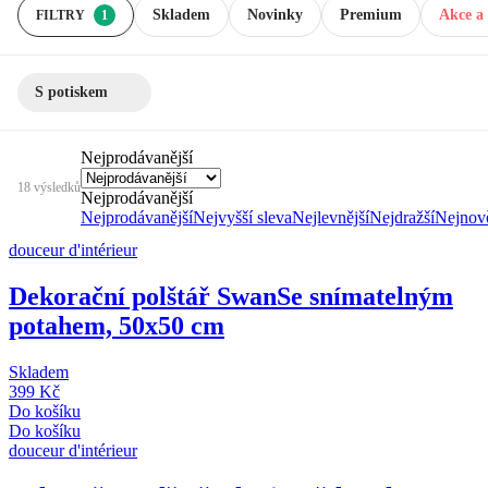
Skladem
Novinky
Premium
Akce a 
FILTRY
1
S potiskem
Nejprodávanější
18 výsledků
Nejprodávanější
Nejprodávanější
Nejvyšší sleva
Nejlevnější
Nejdražší
Nejnově
douceur d'intérieur
Dekorační polštář Swan
Se snímatelným
potahem, 50x50 cm
Skladem
399 Kč
Do košíku
Do košíku
douceur d'intérieur