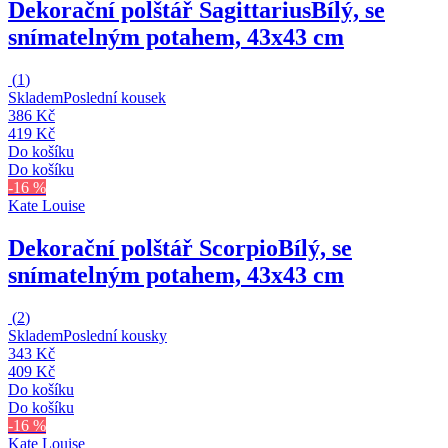
Dekorační polštář Sagittarius
Bílý, se
snímatelným potahem, 43x43 cm
(
1
)
Skladem
Poslední kousek
386 Kč
419 Kč
Do košíku
Do košíku
-16 %
Kate Louise
Dekorační polštář Scorpio
Bílý, se
snímatelným potahem, 43x43 cm
(
2
)
Skladem
Poslední kousky
343 Kč
409 Kč
Do košíku
Do košíku
-16 %
Kate Louise