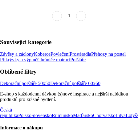
1
Související kategorie
Závěsy a záclony
Koberce
Povlečení
Prostěradla
Přehozy na postel
Přikrývky a výplně
Chrániče matrací
Polštáře
Oblíbené filtry
Dekorační polštáře 50x50
Dekorační polštáře 60x60
E-shop s každodenní dávkou (s)nové inspirace a nejširší nabídkou
produktů pro krásné bydlení.
Česká
republika
Polsko
Slovensko
Rumunsko
Maďarsko
Chorvatsko
Litva
Lotyš
Informace o nákupu