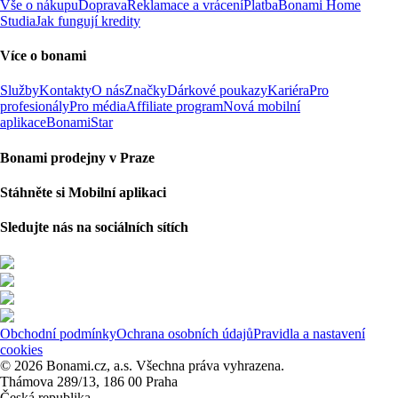
Vše o nákupu
Doprava
Reklamace a vrácení
Platba
Bonami Home
Studia
Jak fungují kredity
Více o bonami
Služby
Kontakty
O nás
Značky
Dárkové poukazy
Kariéra
Pro
profesionály
Pro média
Affiliate program
Nová mobilní
aplikace
BonamiStar
Bonami prodejny v Praze
Stáhněte si Mobilní aplikaci
Sledujte nás na sociálních sítích
Obchodní podmínky
Ochrana osobních údajů
Pravidla a nastavení
cookies
© 2026 Bonami.cz, a.s. Všechna práva vyhrazena.
Thámova 289/13, 186 00 Praha
Česká republika