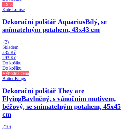
-19 %
Kate Louise
Dekorační polštář Aquarius
Bílý, se
snímatelným potahem, 43x43 cm
(
2
)
Skladem
235 Kč
293 Kč
Do košíku
Do košíku
Výhodná cena
Butter Kings
Dekorační polštář They are
Flying
Bavlněný, s vánočním motivem,
béžový, se snímatelným potahem, 45x45
cm
(
10
)