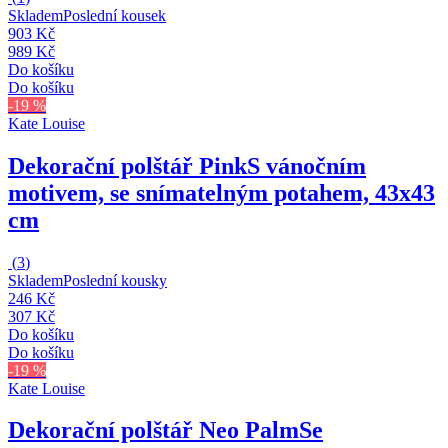
Skladem
Poslední kousek
903 Kč
989 Kč
Do košíku
Do košíku
-19 %
Kate Louise
Dekorační polštář Pink
S vánočním
motivem, se snímatelným potahem, 43x43
cm
(
3
)
Skladem
Poslední kousky
246 Kč
307 Kč
Do košíku
Do košíku
-19 %
Kate Louise
Dekorační polštář Neo Palm
Se