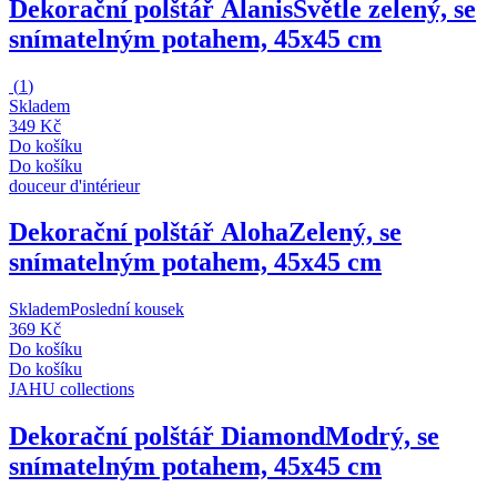
Dekorační polštář Alanis
Světle zelený, se
snímatelným potahem, 45x45 cm
(
1
)
Skladem
349 Kč
Do košíku
Do košíku
douceur d'intérieur
Dekorační polštář Aloha
Zelený, se
snímatelným potahem, 45x45 cm
Skladem
Poslední kousek
369 Kč
Do košíku
Do košíku
JAHU collections
Dekorační polštář Diamond
Modrý, se
snímatelným potahem, 45x45 cm