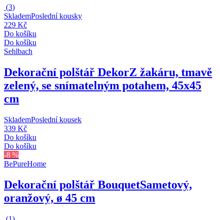
(
3
)
Skladem
Poslední kousky
229 Kč
Do košíku
Do košíku
Sehlbach
Dekorační polštář Dekor
Z žakáru, tmavě
zelený, se snímatelným potahem, 45x45
cm
Skladem
Poslední kousek
339 Kč
Do košíku
Do košíku
-8 %
BePureHome
Dekorační polštář Bouquet
Sametový,
oranžový, ø 45 cm
(
1
)