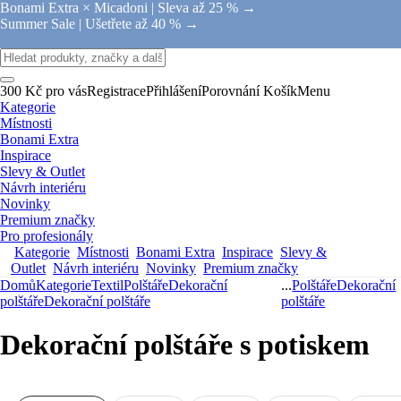
Bonami Extra × Micadoni |
Sleva až 25 % →
Summer Sale |
Ušetřete až 40 % →
300 Kč pro vás
Registrace
Přihlášení
Porovnání
Košík
Menu
Kategorie
Místnosti
Bonami Extra
Inspirace
Slevy & Outlet
Návrh interiéru
Novinky
Premium značky
Pro profesionály
Kategorie
Místnosti
Bonami Extra
Inspirace
Slevy &
Outlet
Návrh interiéru
Novinky
Premium značky
Domů
Kategorie
Textil
Polštáře
Dekorační
...
Polštáře
Dekorační
polštáře
Dekorační polštáře
polštáře
Dekorační polštáře s potiskem