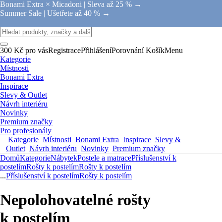
Bonami Extra × Micadoni |
Sleva až 25 % →
Summer Sale |
Ušetřete až 40 % →
300 Kč pro vás
Registrace
Přihlášení
Porovnání
Košík
Menu
Kategorie
Místnosti
Bonami Extra
Inspirace
Slevy & Outlet
Návrh interiéru
Novinky
Premium značky
Pro profesionály
Kategorie
Místnosti
Bonami Extra
Inspirace
Slevy &
Outlet
Návrh interiéru
Novinky
Premium značky
Domů
Kategorie
Nábytek
Postele a matrace
Příslušenství k
postelím
Rošty k postelím
Rošty k postelím
...
Příslušenství k postelím
Rošty k postelím
Nepolohovatelné rošty
k postelím