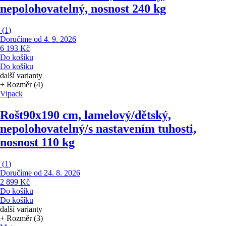
nepolohovatelný, nosnost 240 kg
(
1
)
Doručíme od 4. 9. 2026
6 193 Kč
Do košíku
Do košíku
další varianty
+ Rozměr (4)
Vipack
Rošt
90x190 cm, lamelový/dětský,
nepolohovatelný/s nastavením tuhosti,
nosnost 110 kg
(
1
)
Doručíme od 24. 8. 2026
2 899 Kč
Do košíku
Do košíku
další varianty
+ Rozměr (3)