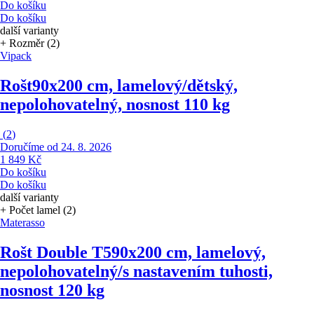
Do košíku
Do košíku
další varianty
+ Rozměr (2)
Vipack
Rošt
90x200 cm, lamelový/dětský,
nepolohovatelný, nosnost 110 kg
(
2
)
Doručíme od 24. 8. 2026
1 849 Kč
Do košíku
Do košíku
další varianty
+ Počet lamel (2)
Materasso
Rošt Double T5
90x200 cm, lamelový,
nepolohovatelný/s nastavením tuhosti,
nosnost 120 kg