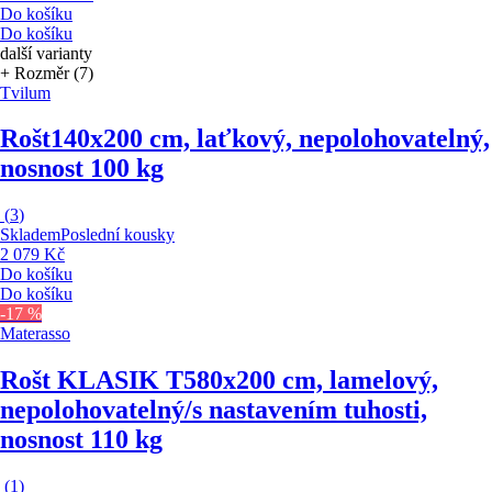
Do košíku
Do košíku
další varianty
+ Rozměr (7)
Tvilum
Rošt
140x200 cm, laťkový, nepolohovatelný,
nosnost 100 kg
(
3
)
Skladem
Poslední kousky
2 079 Kč
Do košíku
Do košíku
-17 %
Materasso
Rošt KLASIK T5
80x200 cm, lamelový,
nepolohovatelný/s nastavením tuhosti,
nosnost 110 kg
(
1
)