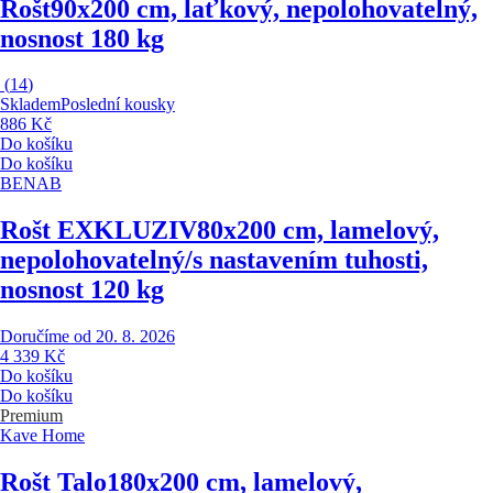
Rošt
90x200 cm, laťkový, nepolohovatelný,
nosnost 180 kg
(
14
)
Skladem
Poslední kousky
886 Kč
Do košíku
Do košíku
BENAB
Rošt EXKLUZIV
80x200 cm, lamelový,
nepolohovatelný/s nastavením tuhosti,
nosnost 120 kg
Doručíme od 20. 8. 2026
4 339 Kč
Do košíku
Do košíku
Premium
Kave Home
Rošt Talo
180x200 cm, lamelový,