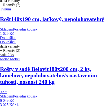
další varianty
+ Rozměr (7)
Tvilum
Rošt
140x190 cm, laťkový, nepolohovatelný
Skladem
Poslední kousek
1 629 Kč
Do košíku
Do košíku
další varianty
+ Rozměr (2)
sada 2 ks
Meise Möbel
Rošty v sadě Belovit
180x200 cm, 2 ks,
lamelové, nepolohovatelné/s nastavením
tuhosti, nosnost 240 kg
(
27
)
Skladem
Poslední kousek
6 049 Kč
3 025 Kč / ks