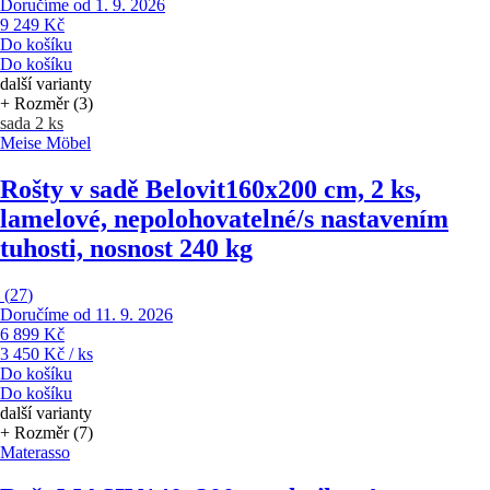
Doručíme od 1. 9. 2026
9 249 Kč
Do košíku
Do košíku
další varianty
+ Rozměr (3)
sada 2 ks
Meise Möbel
Rošty v sadě Belovit
160x200 cm, 2 ks,
lamelové, nepolohovatelné/s nastavením
tuhosti, nosnost 240 kg
(
27
)
Doručíme od 11. 9. 2026
6 899 Kč
3 450 Kč / ks
Do košíku
Do košíku
další varianty
+ Rozměr (7)
Materasso