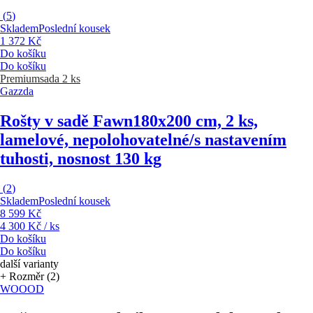
(
5
)
Skladem
Poslední kousek
1 372 Kč
Do košíku
Do košíku
Premium
sada 2 ks
Gazzda
Rošty v sadě Fawn
180x200 cm, 2 ks,
lamelové, nepolohovatelné/s nastavením
tuhosti, nosnost 130 kg
(
2
)
Skladem
Poslední kousek
8 599 Kč
4 300 Kč / ks
Do košíku
Do košíku
další varianty
+ Rozměr (2)
WOOOD