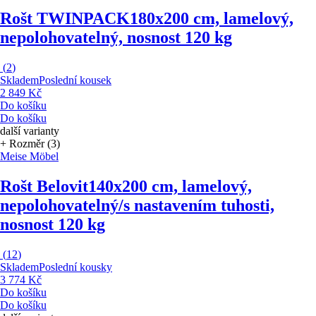
Rošt TWINPACK
180x200 cm, lamelový,
nepolohovatelný, nosnost 120 kg
(
2
)
Skladem
Poslední kousek
2 849 Kč
Do košíku
Do košíku
další varianty
+ Rozměr (3)
Meise Möbel
Rošt Belovit
140x200 cm, lamelový,
nepolohovatelný/s nastavením tuhosti,
nosnost 120 kg
(
12
)
Skladem
Poslední kousky
3 774 Kč
Do košíku
Do košíku