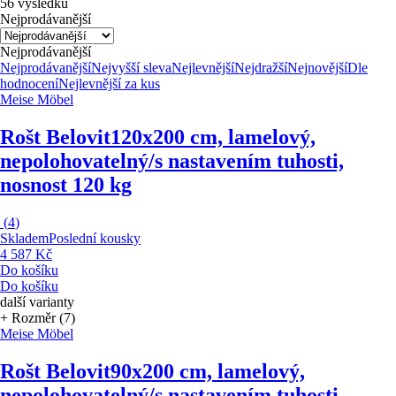
56 výsledků
Nejprodávanější
Nejprodávanější
Nejprodávanější
Nejvyšší sleva
Nejlevnější
Nejdražší
Nejnovější
Dle
hodnocení
Nejlevnější za kus
Meise Möbel
Rošt Belovit
120x200 cm, lamelový,
nepolohovatelný/s nastavením tuhosti,
nosnost 120 kg
(
4
)
Skladem
Poslední kousky
4 587 Kč
Do košíku
Do košíku
další varianty
+ Rozměr (7)
Meise Möbel
Rošt Belovit
90x200 cm, lamelový,
nepolohovatelný/s nastavením tuhosti,