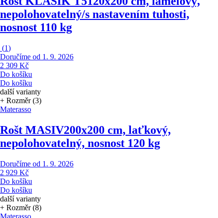
Rošt KLASIK T5
120x200 cm, lamelový,
nepolohovatelný/s nastavením tuhosti,
nosnost 110 kg
(
1
)
Doručíme od 1. 9. 2026
2 309 Kč
Do košíku
Do košíku
další varianty
+ Rozměr (3)
Materasso
Rošt MASIV
200x200 cm, laťkový,
nepolohovatelný, nosnost 120 kg
Doručíme od 1. 9. 2026
2 929 Kč
Do košíku
Do košíku
další varianty
+ Rozměr (8)
Materasso