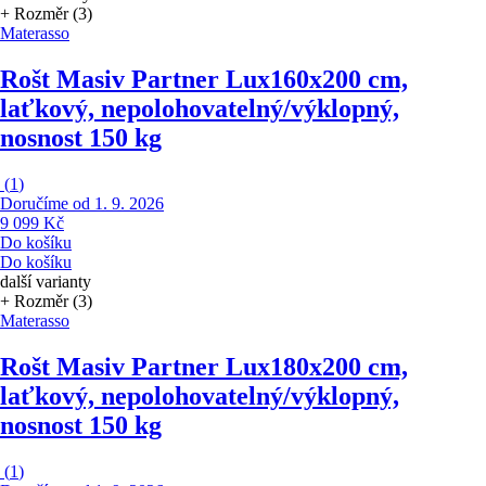
+ Rozměr (3)
Materasso
Rošt Masiv Partner Lux
160x200 cm,
laťkový, nepolohovatelný/výklopný,
nosnost 150 kg
(
1
)
Doručíme od 1. 9. 2026
9 099 Kč
Do košíku
Do košíku
další varianty
+ Rozměr (3)
Materasso
Rošt Masiv Partner Lux
180x200 cm,
laťkový, nepolohovatelný/výklopný,
nosnost 150 kg
(
1
)