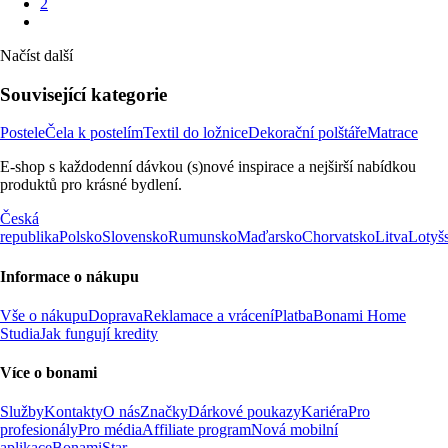
2
Načíst další
Související kategorie
Postele
Čela k postelím
Textil do ložnice
Dekorační polštáře
Matrace
E-shop s každodenní dávkou (s)nové inspirace a nejširší nabídkou
produktů pro krásné bydlení.
Česká
republika
Polsko
Slovensko
Rumunsko
Maďarsko
Chorvatsko
Litva
Lotyš
Informace o nákupu
Vše o nákupu
Doprava
Reklamace a vrácení
Platba
Bonami Home
Studia
Jak fungují kredity
Více o bonami
Služby
Kontakty
O nás
Značky
Dárkové poukazy
Kariéra
Pro
profesionály
Pro média
Affiliate program
Nová mobilní
aplikace
BonamiStar