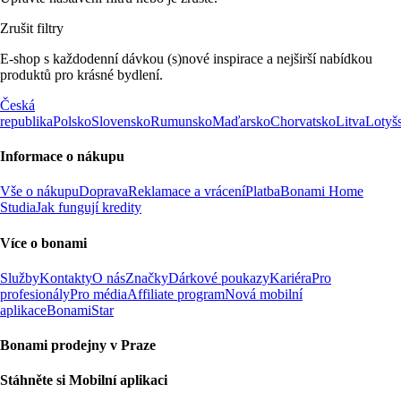
Zrušit filtry
E-shop s každodenní dávkou (s)nové inspirace a nejširší nabídkou
produktů pro krásné bydlení.
Česká
republika
Polsko
Slovensko
Rumunsko
Maďarsko
Chorvatsko
Litva
Lotyš
Informace o nákupu
Vše o nákupu
Doprava
Reklamace a vrácení
Platba
Bonami Home
Studia
Jak fungují kredity
Více o bonami
Služby
Kontakty
O nás
Značky
Dárkové poukazy
Kariéra
Pro
profesionály
Pro média
Affiliate program
Nová mobilní
aplikace
BonamiStar
Bonami prodejny v Praze
Stáhněte si Mobilní aplikaci