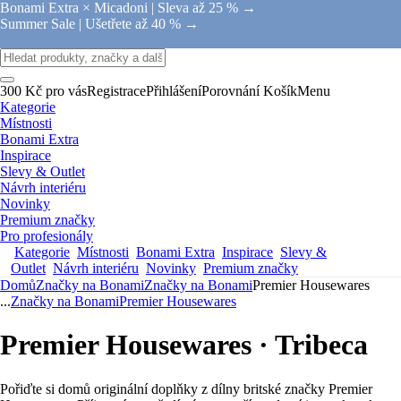
Bonami Extra × Micadoni |
Sleva až 25 % →
Summer Sale |
Ušetřete až 40 % →
300 Kč pro vás
Registrace
Přihlášení
Porovnání
Košík
Menu
Kategorie
Místnosti
Bonami Extra
Inspirace
Slevy & Outlet
Návrh interiéru
Novinky
Premium značky
Pro profesionály
Kategorie
Místnosti
Bonami Extra
Inspirace
Slevy &
Outlet
Návrh interiéru
Novinky
Premium značky
Domů
Značky na Bonami
Značky na Bonami
Premier Housewares
...
Značky na Bonami
Premier Housewares
Premier Housewares · Tribeca
Pořiďte si domů originální doplňky z dílny britské značky Premier