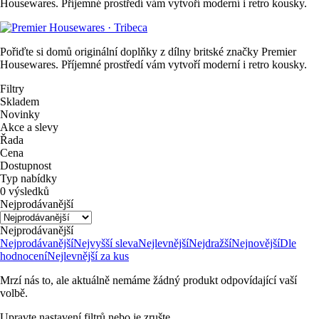
Housewares. Příjemné prostředí vám vytvoří moderní i retro kousky.
Pořiďte si domů originální doplňky z dílny britské značky Premier
Housewares. Příjemné prostředí vám vytvoří moderní i retro kousky.
Filtry
Skladem
Novinky
Akce a slevy
Řada
Cena
Dostupnost
Typ nabídky
0 výsledků
Nejprodávanější
Nejprodávanější
Nejprodávanější
Nejvyšší sleva
Nejlevnější
Nejdražší
Nejnovější
Dle
hodnocení
Nejlevnější za kus
Mrzí nás to, ale aktuálně nemáme žádný produkt odpovídající vaší
volbě.
Upravte nastavení filtrů nebo je zrušte.