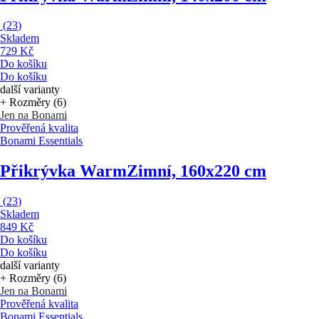
(
23
)
Skladem
729 Kč
Do košíku
Do košíku
další varianty
+ Rozměry (6)
Jen na Bonami
Prověřená kvalita
Bonami Essentials
Přikrývka Warm
Zimní, 160x220 cm
(
23
)
Skladem
849 Kč
Do košíku
Do košíku
další varianty
+ Rozměry (6)
Jen na Bonami
Prověřená kvalita
Bonami Essentials