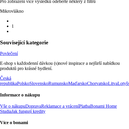
Pro zobrazení více výsledků odeberte některý z filtrů
Mikrovlákno
1
Související kategorie
Povlečení
E-shop s každodenní dávkou (s)nové inspirace a nejširší nabídkou
produktů pro krásné bydlení.
Česká
republika
Polsko
Slovensko
Rumunsko
Maďarsko
Chorvatsko
Litva
Lotyš
Informace o nákupu
Vše o nákupu
Doprava
Reklamace a vrácení
Platba
Bonami Home
Studia
Jak fungují kredity
Více o bonami