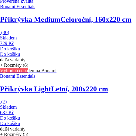
Prověřená kvalita
Bonami Essentials
Přikrývka Medium
Celoroční, 160x220 cm
(
30
)
Skladem
729 Kč
Do košíku
Do košíku
další varianty
+ Rozměry (6)
Výhodná cena
Jen na Bonami
Bonami Essentials
Přikrývka Light
Letní, 200x220 cm
(
7
)
Skladem
687 Kč
Do košíku
Do košíku
další varianty
+ Rozměry (5)