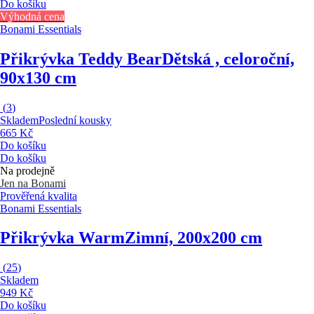
Do košíku
Výhodná cena
Bonami Essentials
Přikrývka Teddy Bear
Dětská , celoroční,
90x130 cm
(
3
)
Skladem
Poslední kousky
665 Kč
Do košíku
Do košíku
Na prodejně
Jen na Bonami
Prověřená kvalita
Bonami Essentials
Přikrývka Warm
Zimní, 200x200 cm
(
25
)
Skladem
949 Kč
Do košíku