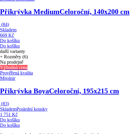
Přikrývka Medium
Celoroční, 140x200 cm
(
84
)
Skladem
669 Kč
Do košíku
Do košíku
další varianty
+ Rozměry (6)
Na prodejně
Výhodná cena
Prověřená kvalita
Mijolnir
Přikrývka Boya
Celoroční, 195x215 cm
(
83
)
Skladem
Poslední kousky
1 751 Kč
Do košíku
Do košíku