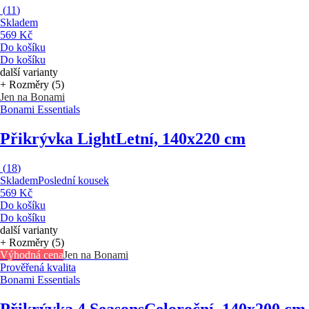
(
11
)
Skladem
569 Kč
Do košíku
Do košíku
další varianty
+ Rozměry (5)
Jen na Bonami
Bonami Essentials
Přikrývka Light
Letní, 140x220 cm
(
18
)
Skladem
Poslední kousek
569 Kč
Do košíku
Do košíku
další varianty
+ Rozměry (5)
Výhodná cena
Jen na Bonami
Prověřená kvalita
Bonami Essentials