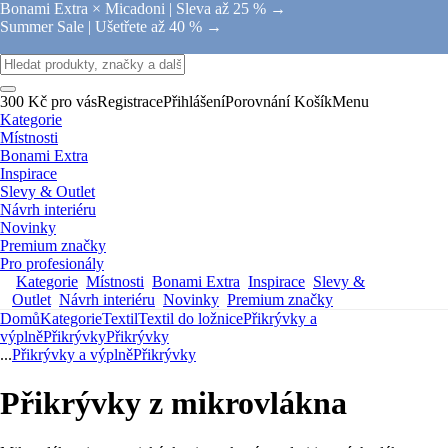
Bonami Extra × Micadoni |
Sleva až 25 % →
Summer Sale |
Ušetřete až 40 % →
300 Kč pro vás
Registrace
Přihlášení
Porovnání
Košík
Menu
Kategorie
Místnosti
Bonami Extra
Inspirace
Slevy & Outlet
Návrh interiéru
Novinky
Premium značky
Pro profesionály
Kategorie
Místnosti
Bonami Extra
Inspirace
Slevy &
Outlet
Návrh interiéru
Novinky
Premium značky
Domů
Kategorie
Textil
Textil do ložnice
Přikrývky a
výplně
Přikrývky
Přikrývky
...
Přikrývky a výplně
Přikrývky
Přikrývky z mikrovlákna