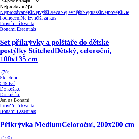
Nejprodávanější
Nejprodávanější
Nejvyšší sleva
Nejlevnější
Nejdražší
Nejnovější
Dle
hodnocení
Nejlevnější za kus
Prověřená kvalita
Bonami Essentials
Set přikrývky a polštáře do dětské
postýlky Stitched
Dětský, celoroční,
100x135 cm
(
70
)
Skladem
549 Kč
Do košíku
Do košíku
Jen na Bonami
Prověřená kvalita
Bonami Essentials
Přikrývka Medium
Celoroční, 200x200 cm
(
100
)