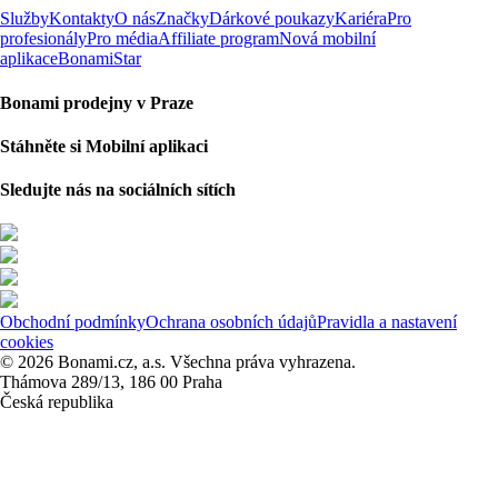
Služby
Kontakty
O nás
Značky
Dárkové poukazy
Kariéra
Pro
profesionály
Pro média
Affiliate program
Nová mobilní
aplikace
BonamiStar
Bonami prodejny v Praze
Stáhněte si Mobilní aplikaci
Sledujte nás na sociálních sítích
Obchodní podmínky
Ochrana osobních údajů
Pravidla a nastavení
cookies
© 2026 Bonami.cz, a.s. Všechna práva vyhrazena.
Thámova 289/13, 186 00 Praha
Česká republika