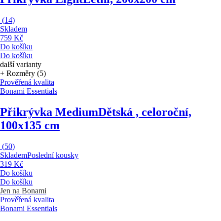
(
14
)
Skladem
759 Kč
Do košíku
Do košíku
další varianty
+ Rozměry (5)
Prověřená kvalita
Bonami Essentials
Přikrývka Medium
Dětská , celoroční,
100x135 cm
(
50
)
Skladem
Poslední kousky
319 Kč
Do košíku
Do košíku
Jen na Bonami
Prověřená kvalita
Bonami Essentials