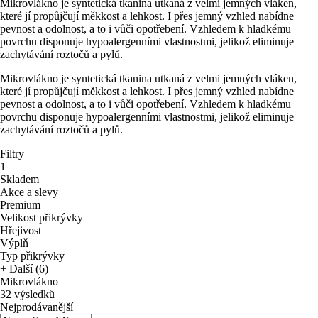
Mikrovlákno je syntetická tkanina utkaná z velmi jemných vláken,
které jí propůjčují měkkost a lehkost. I přes jemný vzhled nabídne
pevnost a odolnost, a to i vůči opotřebení. Vzhledem k hladkému
povrchu disponuje hypoalergenními vlastnostmi, jelikož eliminuje
zachytávání roztočů a pylů.
Mikrovlákno je syntetická tkanina utkaná z velmi jemných vláken,
které jí propůjčují měkkost a lehkost. I přes jemný vzhled nabídne
pevnost a odolnost, a to i vůči opotřebení. Vzhledem k hladkému
povrchu disponuje hypoalergenními vlastnostmi, jelikož eliminuje
zachytávání roztočů a pylů.
Filtry
1
Skladem
Akce a slevy
Premium
Velikost přikrývky
Hřejivost
Výplň
Typ přikrývky
+ Další (6)
Mikrovlákno
32 výsledků
Nejprodávanější