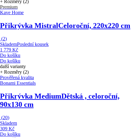
+ Rozměry (2)
Premium
Kave Home
Přikrývka Mistral
Celoroční, 220x220 cm
(
2
)
Skladem
Poslední kousek
1 779 Kč
Do košíku
Do košíku
další varianty
+ Rozměry (2)
Prověřená kvalita
Bonami Essentials
Přikrývka Medium
Dětská , celoroční,
90x130 cm
(
20
)
Skladem
309 Kč
Do košíku