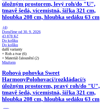
úložným prostorem, levý roh/do "U",
tmavě šedá, vícemístná, šířka 321 cm,
hloubka 208 cm, hloubka sedáku 63 cm
(
4
)
Doručíme od 30. 9. 2026
43 878 Kč
Do košíku
Do košíku
další varianty
+ Roh a tvar (6)
+ Materiál čalounění (2)
Miuform
Rohová pohovka Sweet
Harmony
Polohovací/rozkládací/s
úložným prostorem, pravý roh/do "U",
tmavě šedá, vícemístná, šířka 321 cm,
hloubka 208 cm, hloubka sedáku 63 cm