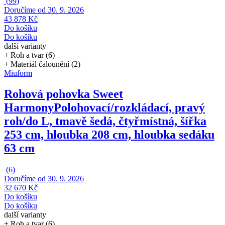
(
99
)
Doručíme od 30. 9. 2026
43 878 Kč
Do košíku
Do košíku
další varianty
+ Roh a tvar (6)
+ Materiál čalounění (2)
Miuform
Rohová pohovka Sweet
Harmony
Polohovací/rozkládací, pravý
roh/do L, tmavě šedá, čtyřmístná, šířka
253 cm, hloubka 208 cm, hloubka sedáku
63 cm
(
6
)
Doručíme od 30. 9. 2026
32 670 Kč
Do košíku
Do košíku
další varianty
+ Roh a tvar (6)