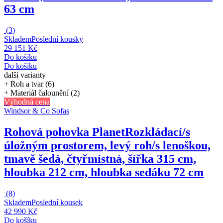
63 cm
(
3
)
Skladem
Poslední kousky
29 151 Kč
Do košíku
Do košíku
další varianty
+ Roh a tvar (6)
+ Materiál čalounění (2)
Výhodná cena
Windsor & Co Sofas
Rohová pohovka Planet
Rozkládací/s
úložným prostorem, levý roh/s lenoškou,
tmavě šedá, čtyřmístná, šířka 315 cm,
hloubka 212 cm, hloubka sedáku 72 cm
(
8
)
Skladem
Poslední kousek
42 990 Kč
Do košíku