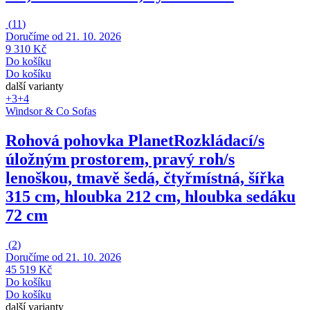
(
11
)
Doručíme od 21. 10. 2026
9 310 Kč
Do košíku
Do košíku
další varianty
+3
+4
Windsor & Co Sofas
Rohová pohovka Planet
Rozkládací/s
úložným prostorem, pravý roh/s
lenoškou, tmavě šedá, čtyřmístná, šířka
315 cm, hloubka 212 cm, hloubka sedáku
72 cm
(
2
)
Doručíme od 21. 10. 2026
45 519 Kč
Do košíku
Do košíku
další varianty