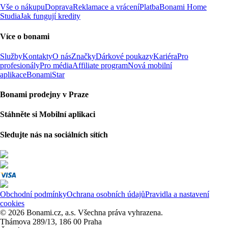
Vše o nákupu
Doprava
Reklamace a vrácení
Platba
Bonami Home
Studia
Jak fungují kredity
Více o bonami
Služby
Kontakty
O nás
Značky
Dárkové poukazy
Kariéra
Pro
profesionály
Pro média
Affiliate program
Nová mobilní
aplikace
BonamiStar
Bonami prodejny v Praze
Stáhněte si Mobilní aplikaci
Sledujte nás na sociálních sítích
Obchodní podmínky
Ochrana osobních údajů
Pravidla a nastavení
cookies
© 2026 Bonami.cz, a.s. Všechna práva vyhrazena.
Thámova 289/13, 186 00 Praha