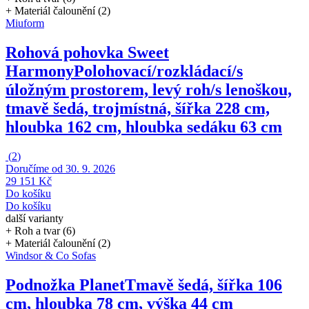
+ Materiál čalounění (2)
Miuform
Rohová pohovka Sweet
Harmony
Polohovací/rozkládací/s
úložným prostorem, levý roh/s lenoškou,
tmavě šedá, trojmístná, šířka 228 cm,
hloubka 162 cm, hloubka sedáku 63 cm
(
2
)
Doručíme od 30. 9. 2026
29 151 Kč
Do košíku
Do košíku
další varianty
+ Roh a tvar (6)
+ Materiál čalounění (2)
Windsor & Co Sofas
Podnožka Planet
Tmavě šedá, šířka 106
cm, hloubka 78 cm, výška 44 cm