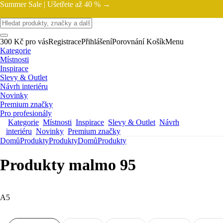
Summer Sale |
Ušetřete až 40 % →
300 Kč pro vás
Registrace
Přihlášení
Porovnání
Košík
Menu
Kategorie
Místnosti
Inspirace
Slevy & Outlet
Návrh interiéru
Novinky
Premium značky
Pro profesionály
Kategorie
Místnosti
Inspirace
Slevy & Outlet
Návrh
interiéru
Novinky
Premium značky
Domů
Produkty
Produkty
Domů
Produkty
Produkty malmo 95
A5