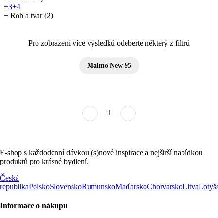
+3
+4
+ Roh a tvar (2)
Pro zobrazení více výsledků odeberte některý z filtrů
Malmo New 95
1
E-shop s každodenní dávkou (s)nové inspirace a nejširší nabídkou
produktů pro krásné bydlení.
Česká
republika
Polsko
Slovensko
Rumunsko
Maďarsko
Chorvatsko
Litva
Lotyš
Informace o nákupu