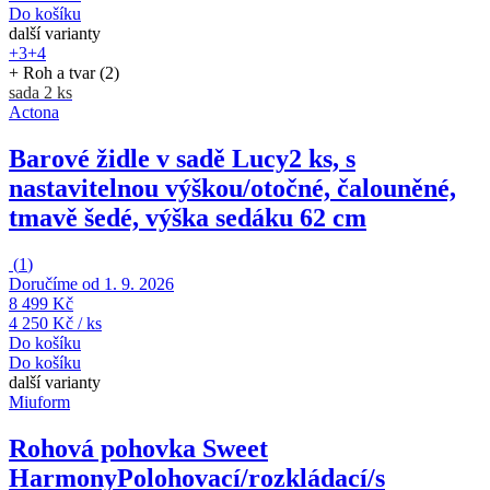
Do košíku
další varianty
+3
+4
+ Roh a tvar (2)
sada 2 ks
Actona
Barové židle v sadě Lucy
2 ks, s
nastavitelnou výškou/otočné, čalouněné,
tmavě šedé, výška sedáku 62 cm
(
1
)
Doručíme od 1. 9. 2026
8 499 Kč
4 250 Kč / ks
Do košíku
Do košíku
další varianty
Miuform
Rohová pohovka Sweet
Harmony
Polohovací/rozkládací/s