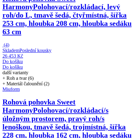
Harmony
Polohovací/rozkládací, levý
roh/do L, tmavě šedá, čtyřmístná, šířka
253 cm, hloubka 208 cm, hloubka sedáku
63 cm
(
4
)
Skladem
Poslední kousky
26 453 Kč
Do košíku
Do košíku
další varianty
+ Roh a tvar (6)
+ Materiál čalounění (2)
Miuform
Rohová pohovka Sweet
Harmony
Polohovací/rozkládací/s
úložným prostorem, pravý roh/s
lenoškou, tmavě šedá, trojmístná, šířka
228 cm, hloubka 162 cm, hloubka sedáku